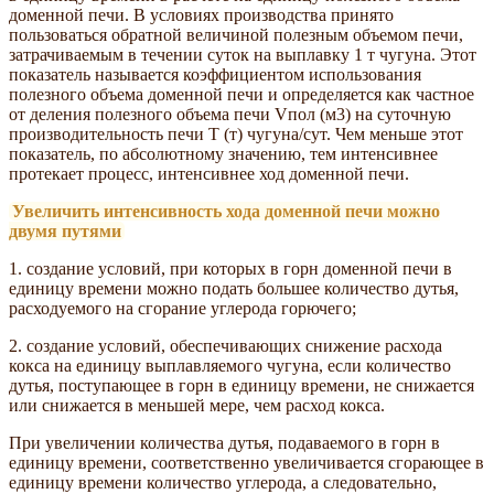
доменной печи. В условиях производства принято
пользоваться обратной величиной полезным объемом печи,
затрачиваемым в течении суток на выплавку 1 т чугуна. Этот
показатель называется коэффициентом использования
полезного объема доменной печи и определяется как частное
от деления полезного объема печи Vпол (м3) на суточную
производительность печи Т (т) чугуна/сут. Чем меньше этот
показатель, по абсолютному значению, тем интенсивнее
протекает процесс, интенсивнее ход доменной печи.
Увеличить интенсивность хода доменной печи можно
двумя путями
1. создание условий, при которых в горн доменной печи в
единицу времени можно подать большее количество дутья,
расходуемого на сгорание углерода горючего;
2. создание условий, обеспечивающих снижение расхода
кокса на единицу выплавляемого чугуна, если количество
дутья, поступающее в горн в единицу времени, не снижается
или снижается в меньшей мере, чем расход кокса.
При увеличении количества дутья, подаваемого в горн в
единицу времени, соответственно увеличивается сгорающее в
единицу времени количество углерода, а следовательно,