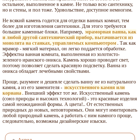
остальное, выполненное в камне. Не только всю сантехнику,
но и стены, и пол тоже. Удовольствие, доступное немногим.
Не всякий камень годится для отделки ванных комнат, тем
более для изготовления сантехники. Для этого требуются
большие каменные блоки. Например,
мраморная ванна, как
и любой другой сантехнический прибор, вытачивается из
монолита на станках, управляемых компьютером
. Так как
мрамор - мягкий материал, он легко поддается обработке.
Эффектна ванная комната, выполненная из золотисто-
зеленого иранского оникса. Камень хорошо проводит свет,
поэтому позволяет сделать красивую подсветку. Ванна из
оникса обладает лечебными свойствами.
Проще, разумнее и дешевле сделать ванну не из натурального
камня, а из его заменителя -
искусственного камня или
кориана
. Внешний эффект тот же. Искусственный камень
(союз природы и высоких технологий) - это красивые изделия
самой неожиданной формы. А цвета!.. От естественных
природных до новых, неповторимых. Они могут имитировать
любой природный камень, а работать с ним намного проще,
следовательно, возможны дизайнерские изыски.
Акрил