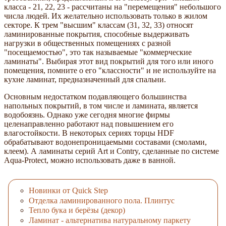
класса - 21, 22, 23 - рассчитаны на "перемещения" небольшого
числа людей. Их желательно использовать только в жилом
секторе. К трем "высшим" классам (31, 32, 33) относят
ламинированные покрытия, способные выдерживать
нагрузки в общественных помещениях с разной
"посещаемостью", это так называемые "коммерческие
ламинаты". Выбирая этот вид покрытий для того или иного
помещения, помните о его "классности" и не используйте на
кухне ламинат, предназначенный для спальни.
Основным недостатком подавляющего большинства
напольных покрытий, в том числе и ламината, является
водобоязнь. Однако уже сегодня многие фирмы
целенаправленно работают над повышением его
влагостойкости. В некоторых сериях торцы HDF
обрабатывают водонепроницаемыми составами (смолами,
клеем). А ламинаты серий Art и Contry, сделанные по системе
Aqua-Protect, можно использовать даже в ванной.
Новинки от Quick Step
Отделка ламинированного пола. Плинтус
Тепло бука и берёзы (декор)
Ламинат - альтернатива натуральному паркету