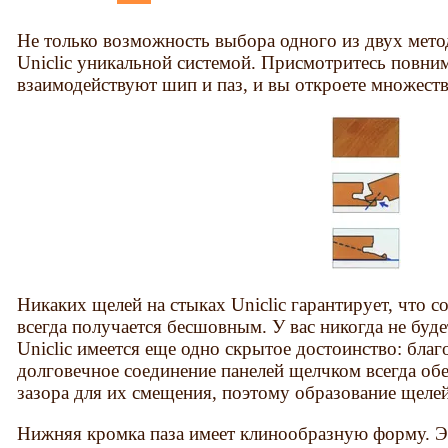
Не только возможность выбора одного из двух мето
Uniclic уникальной системой. Присмотритесь повним
взаимодействуют шип и паз, и вы откроете множест
Никаких щелей на стыках Uniclic гарантирует, что с
всегда получается бесшовным. У вас никогда не буд
Uniclic имеется еще одно скрытое достоинство: благ
долговечное соединение панелей щелчком всегда об
зазора для их смещения, поэтому образование щеле
Нижняя кромка паза имеет клинообразную форму. Э