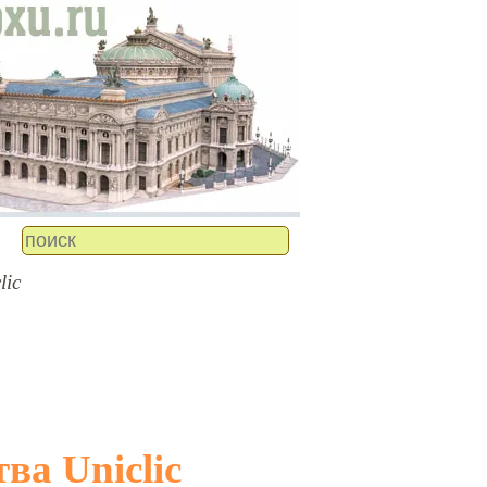
lic
ва Uniclic