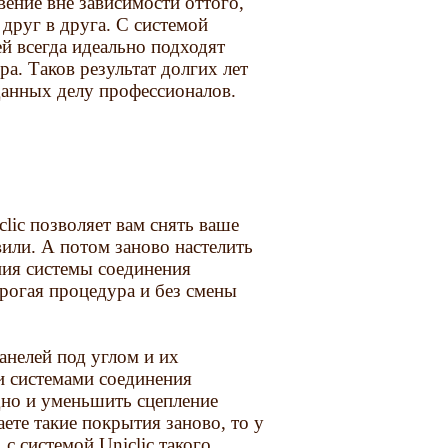
вение вне зависимости оттого,
 друг в друга. С системой
ей всегда идеально подходят
ра. Таков результат долгих лет
анных делу профессионалов.
lic позволяет вам снять ваше
вили. А потом заново настелить
ния системы соединения
рогая процедура и без смены
анелей под углом и их
и системами соединения
дно и уменьшить сцепление
ете такие покрытия заново, то у
с системой Uniclic такого