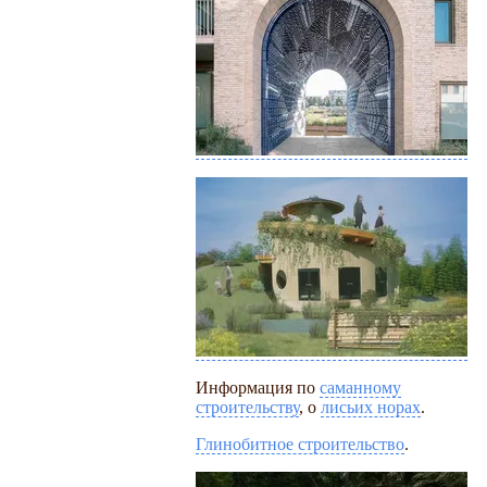
Информация по
саманному
строительству
, о
лисьих норах
.
Глинобитное строительство
.