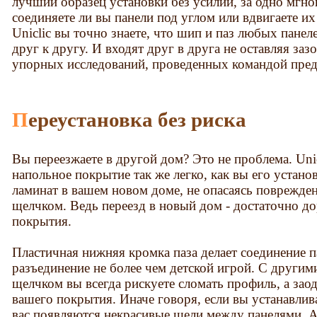
лучший образец установки без усилий, за одно мгно
соединяете ли вы панели под углом или вдвигаете их
Uniclic вы точно знаете, что шип и паз любых панел
друг к другу. И входят друг в друга не оставляя зазо
упорных исследований, проведенных командой пред
Переустановка без риска
Вы переезжаете в другой дом? Это не проблема. Unic
напольное покрытие так же легко, как вы его устано
ламинат в вашем новом доме, не опасаясь поврежде
щелчком. Ведь переезд в новый дом - достаточно до
покрытия.
Пластичная нижняя кромка паза делает соединение п
разъединение не более чем детской игрой. С другим
щелчком вы всегда рискуете сломать профиль, а зао
вашего покрытия. Иначе говоря, если вы устанавлива
вас появляются некрасивые щели между панелями. А 