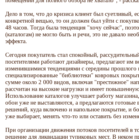
помещений для полного обзора не хватало", - расск
Дело в том, что до кризиса клиент был суетливый, е
конкретной вещью, то он должен был уйти с покупко
48 часов. Тогда была тенденция "хочу сейчас", поэт
(каталогам) не могло быть и речи, это не давало не
эффекта.
Сегодня покупатель стал спокойный, рассудительный
посетителями работают дизайнеры, предлагают им в
изменившимися тенденциями с середины прошлого 
специализированные "библиотеки" ковровых покрыти
сумме около 2 000 видов, включая "престижное" на
рассчитан на высокие нагрузки и имеет повышенную
Использование каталогов улучшает работу магазина,
обои уже не выставляются, а предлагаются готовые
решений, куда включено и напольное покрытие, и б
уже выбирает, менять что-то или оставить без измен
При организации движения потоков посетителей в т
решение для ликвидации тупиковых мест. В неком