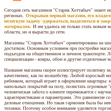
Сегодня сеть магазинов "Старик Хоттабыч" знают не 
регионах.
Открывая первый магазин, его владел
нелегкую задачу -удержаться, выделиться и зак
материалов.
И им удалось не только стать новым м
области, но и вырасти до сети.
Магазины "Старик Хоттабыч" ориентированы на ши
достатком. Основным условием при постройке магаз
подъездов на общественном и личном транспорте. Л
специализации - ковры, обои и другие отделочные м
Название магазина скорее иллюстрирует политику ма
качественно, как по волшебству. Любой взрослый мо
ребенком, который играет в оформление квартиры:
напольных покрытий на полу, полистать огромные "к
человеческая забота о клиенте перемежается с нау
характеристиками и параметрами. Это равновесие со
деловые отношения. Но такая гармония была бы не
техники. Поэтому особое внимание уделяется торг