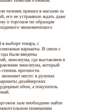
азывает Николай Романов.
сли человек пришел в магазин за
й, его не устраивало ждать даже
ому о торговле по образцам
обходимого экономического
 в выборе товара, с
озможные варианты. В связи с
года были введены
й, линолеума, где выставляем в
правление линолеума, который
 степень прочности.
 экономит место: в рулонах
 варианты дизайнерских
ордюрные обои, а покупатель
ений.
орговом зале необходимо найти
 прямоугольном помещении