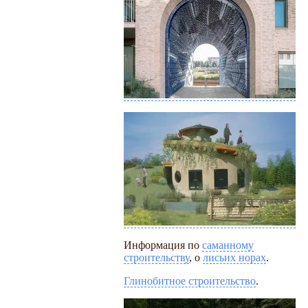
Информация по
саманному
строительству
, о
лисьих норах
.
Глинобитное строительство
.