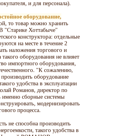
купателя, и для персонала).
остойное оборудование,
й, то товар можно хранить
В "Старике Хоттабыче"
тского конструктора: отдельные
уются на месте в течение 2
ать наложения торгового и
 такого оборудования не влияет
ство импортного оборудования,
течественного. "К сожалению,
а производить оборудование
 такого удобства в эксплуатации
колай Романов, директор по
ь именно сборные системы
онструировать, модернизировать
гового процесса.
ть не способна производить
энергоемкости, такого удобства в