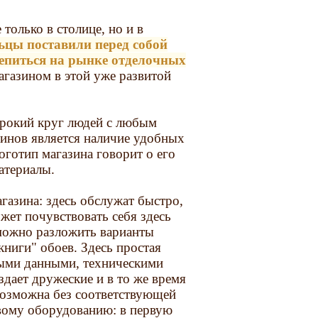
только в столице, но и в
ьцы поставили перед собой
репиться на рынке отделочных
агазином в этой уже развитой
рокий круг людей с любым
инов является наличие удобных
оготип магазина говорит о его
атериалы.
газина: здесь обслужат быстро,
жет почувствовать себя здесь
 можно разложить варианты
ниги" обоев. Здесь простая
чными данными, техническими
здает дружеские и в то же время
возможна без соответствующей
овому оборудованию: в первую