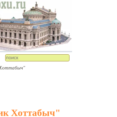
 Хоттабыч"
рик Хоттабыч"