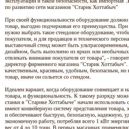
эксплуатации и такой безопасности, как импортна
по развитию сети магазинов "Старик Хоттабыч"
При своей функциональности оборудование должно
товар, выгодно подчеркивая его преимущества. При
нужно выбрать такое стендовое оборудование, чтоб
покупателя, и для продавцов и технического персон
выставочный стенд может быть ультрасовременным,
дизайном, быть выполнено из ярких или необычных 
отвлекать внимание покупателя от товара", - говор
директор фирменного магазина "Старик Хоттабыч"
качественным, красивым, удобным, безопасным, но 
товар, иначе он сольется со стендом.
Идеален вариант, когда оборудование совмещает и 
товара, и функциональность. К такому разряду можн
станки в "Старике Хоттабыче" начали использовать 
имеют конвейерную систему представления товара, 
и обеспечивают быструю, безопасную, надежную, уд
экономичную работу, потребляя всего 1 кВт энерги
вес от 4 до 10 тонн. В первых магазинах применяли