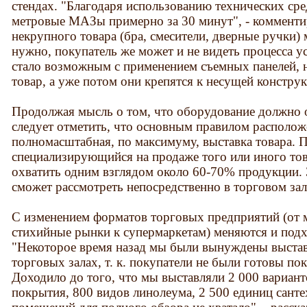
стендах. "Благодаря использованию технических сре
метровые МАЗы примерно за 30 минут", - комменти
некрупного товара (бра, смесители, дверные ручки) 
нужно, покупатель же может и не видеть процесса у
стало возможным с применением съемных панелей, н
товар, а уже потом они крепятся к несущей констру
Продолжая мысль о том, что оборудование должно о
следует отметить, что основным правилом расположе
полномасштабная, по максимуму, выставка товара. П
специализирующийся на продаже того или иного тов
охватить одним взглядом около 60-70% продукции. 
сможет рассмотреть непосредственно в торговом зале
С изменением форматов торговых предприятий (от м
стихийные рынки к супермаркетам) меняются и подх
"Некоторое время назад мы были вынуждены выставл
торговых залах, т. к. покупатели не были готовы пок
Доходило до того, что мы выставляли 2 000 вариант
покрытия, 800 видов линолеума, 2 500 единиц сант