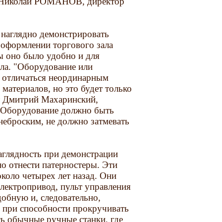
я".Николай РОМАНОВ, директор
 наглядно демонстрировать
 оформлении торгового зала
ы оно было удобно и для
ала. "Оборудование или
 отличаться неординарным
материалов, но это будет только
ит Дмитрий Махаринский,
. Оборудование должно быть
неброским, не должно затмевать
наглядность при демонстрации
о отнести патерностеры. Эти
около четырех лет назад. Они
электропривод, пульт управления
обную и, следовательно,
и при способности прокручивать
сь обычные ручные станки, где