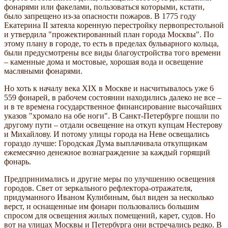
фонарями или факелами, пользоваться которыми, кстати,
было запрещено из-за опасности пожаров. В 1775 году
Екатерина II затеяла коренную перестройку первопрестольной
и утвердила "прожектированный план города Москвы". По
этому плану в городе, то есть в пределах бульварного кольца,
были предусмотрены все виды благоустройства того времени
– каменные дома и мостовые, хорошая вода и освещение
масляными фонарями.
Но хоть к началу века XIX в Москве и насчитывалось уже 6
559 фонарей, в рабочем состоянии находились далеко не все –
и в те времена государственное финансирование высочайших
указов "хромало на обе ноги". В Санкт-Петербурге пошли по
другому пути – отдали освещение на откуп купцам Нестерову
и Михайлову. И потому улицы города на Неве освещались
гораздо лучше: Городская Дума выплачивала откупщикам
ежемесячно денежное вознаграждение за каждый горящий
фонарь.
Предпринимались и другие меры по улучшению освещения
городов. Свет от зеркального рефлектора-отражателя,
придуманного Иваном Кулибиным, был виден за несколько
верст, и оснащенные им фонари пользовались большим
спросом для освещения жилых помещений, карет, судов. Но
вот на улицах Москвы и Петербурга они встречались редко. В