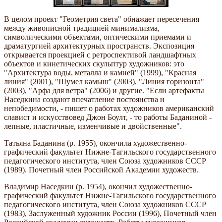
В целом проект "Геометрия света" обнажает пересечения
между живописной традицией минимализма,
символическими объектами, оптическими приемами и
драматургией архитектурных пространств. Экспозиция
открывается проекцией с ретроспективой ландшафтных
объектов и кинетических скульптур художников: это
"Архитектура воды, металла и камней" (1999), "Красная
линия" (2001), "Шумел камыш" (2003), "Линия горизонта"
(2003), "Арфа для ветра" (2006) и другие. "Если артефакты
Наседкина создают впечатление постоянства и
непобедимости, - пишет о работах художников американский
славист и искусствовед Джон Боулт, - то работы Баданиной -
лепные, пластичные, изменчивые и двойственные".
Татьяна Баданина (р. 1955), окончила художественно-
графический факультет Нижне-Тагильского государственного
педагогического института, член Союза художников СССР
(1989). Почетный член Российской Академии художеств.
Владимир Наседкин (р. 1954), окончил художественно-
графический факультет Нижне-Тагильского государственного
педагогического института, член Союза художников СССР
(1983), Заслуженный художник России (1996), Почетный член