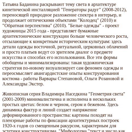
Татьяна Баданина раскрывают тему света в архитектуре
кинетической инсталляцией "Генераторы радуг" (2008-2012),
переносящей природное разложение спектра в интерьер, и
продолжает оптическими объектами "Колодец" (2010) и
"Обратная перспектива" (2010). "Белые одежды" - проект
художницы 2015 года - представляет бумажные
архитектонические конструкции больше человеческого роста,
отсылающие к конкретным историческим культурам: здесь
детали одежды восточной, ритуальной, церковных облачений
и просто платьев ведут со зрителем диалог о предмете
искусства и способах его использования. Все эти формы
обобщены и минимализированы: такая художническая
стратегия по-новому визуализирует сам феномен одежды и
переосмысляет авангардистские опыты конструирования
костюма - работы Варвары Степановой, Ольги Розановой и
Александры Экстер.
Живописная серия Владимира Наседкина "Геометрия света"
(2001-2009) минималистична и исполнена в нескольких
простых цветах: белом и черном, сером и бежевом. Здесь
динамика фактур и линий создает напряжение
деформированного пространства: картины походят на
пленэрные работы по фиксации архитектурных построек
1920-х годов со смещенным ракурсом, характерным для
эстетики конструктивизма. "Мифологема "текст и число как