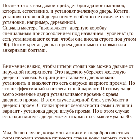
После этого к вам домой прибудет бригада монтажников,
которые, естественно, и установят железную дверь. Кстати,
установка стальной двери ничем особенно не отличается от
установки, например, деревянной.
Сначала мастера "выставляют" дверную коробку
специальным приспособлением под названием "уровень" (то
есть устанавливают ее так, чтобы она висела строго под углом
90). Потом крепят дверь в проем длинными штырями или
анкерными болтами.
Внимание: важно, чтобы штыри стояли как можно дальше от
наружной поверхности. Это надежно убережет железную
дверь от взлома. В принципе стальную дверь можно
установить и внахлест (то есть снаружи дверного проема). Но
это неэффективный и неэлегантный вариант. Поэтому чаще
всего железные двери устанавливают вровень с краем
дверного проема. В этом случае дверной блок углубляют в
дверной проем. С точки зрения безопасности самый лучший
вариант - установка двери вглубь проема. Но в этом случае
есть один минус - дверь может открываться максимум на 90.
Увы, были случаи, когда монтажники из недобросовестных
фирм просили хозяина принести стакан воды закрыть окно и