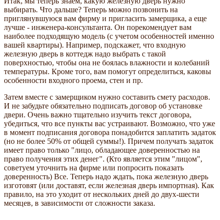
Итак, мы теперь знаем, какую железную дверь нужно
выбирать. Что дальше? Теперь можно позвонить на
приглянувшуюся вам фирму и пригласить замерщика, а еще
лучше - инженера-консультанта. Он порекомендует вам
наиболее подходящую модель (с учетом особенностей именно
вашей квартиры). Например, подскажет, что входную
железную дверь в коттедж надо выбрать с такой
поверхностью, чтобы она не боялась влажности и колебаний
температуры. Кроме того, вам помогут определиться, каковы
особенности входного проема, стен и пр.
Затем вместе с замерщиком нужно составить смету расходов.
И не забудьте обязательно подписать договор об установке
двери. Очень важно тщательно изучить текст договора,
убедиться, что все пункты вас устраивают. Возможно, что уже
в момент подписания договора понадобится заплатить задаток
(но не более 50% от общей суммы!). Причем получать задаток
имеет право только "лицо, обладающее доверенностью на
право получения этих денег". (Кто является этим "лицом",
советуем уточнить на фирме или попросить показать
доверенность) Все. Теперь надо ждать, пока железную дверь
изготовят (или доставят, если железная дверь импортная). Как
правило, на это уходит от нескольких дней до двух-шести
месяцев, в зависимости от сложности заказа.