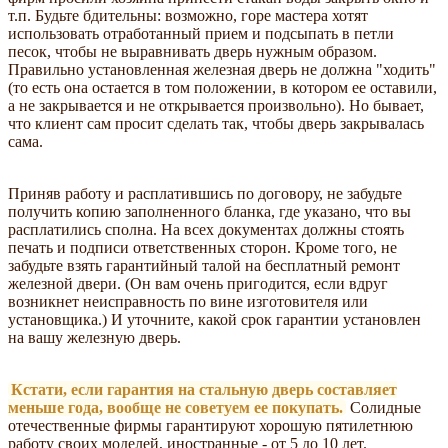
т.п. Будьте бдительны: возможно, горе мастера хотят
использовать отработанный прием и подсыпать в петли
песок, чтобы не выравнивать дверь нужным образом.
Правильно установленная железная дверь не должна "ходить"
(то есть она остается в том положении, в котором ее оставили,
а не закрывается и не открывается произвольно). Но бывает,
что клиент сам просит сделать так, чтобы дверь закрывалась
сама.
Приняв работу и расплатившись по договору, не забудьте
получить копию заполненного бланка, где указано, что вы
расплатились сполна. На всех документах должны стоять
печать и подписи ответственных сторон. Кроме того, не
забудьте взять гарантийный талой на бесплатный ремонт
железной двери. (Он вам очень пригодится, если вдруг
возникнет неисправность по вине изготовителя или
установщика.) И уточните, какой срок гарантии установлен
на вашу железную дверь.
Кстати, если гарантия на стальную дверь составляет
меньше года, вообще не советуем ее покупать.
Солидные
отечественные фирмы гарантируют хорошую пятилетнюю
работу своих моделей, иностранные - от 5 до 10 лет.