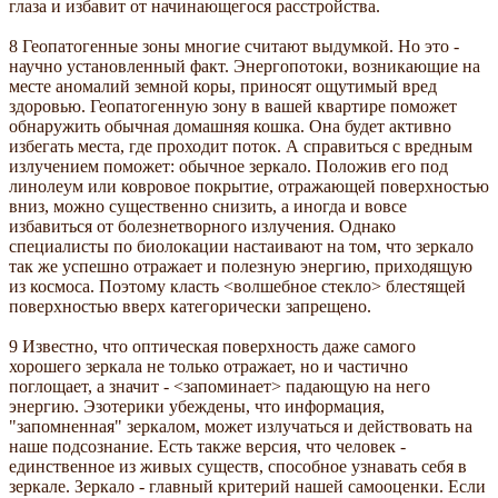
глаза и избавит от начинающегося расстройства.
8 Геопатогенные зоны многие считают выдумкой. Но это -
научно установленный факт. Энергопотоки, возникающие на
месте аномалий земной коры, приносят ощутимый вред
здоровью. Геопатогенную зону в вашей квартире поможет
обнаружить обычная домашняя кошка. Она будет активно
избегать места, где проходит поток. А справиться с вредным
излучением поможет: обычное зеркало. Положив его под
линолеум или ковровое покрытие, отражающей поверхностью
вниз, можно существенно снизить, а иногда и вовсе
избавиться от болезнетворного излучения. Однако
специалисты по биолокации настаивают на том, что зеркало
так же успешно отражает и полезную энергию, приходящую
из космоса. Поэтому класть <волшебное стекло> блестящей
поверхностью вверх категорически запрещено.
9 Известно, что оптическая поверхность даже самого
хорошего зеркала не только отражает, но и частично
поглощает, а значит - <запоминает> падающую на него
энергию. Эзотерики убеждены, что информация,
"запомненная" зеркалом, может излучаться и действовать на
наше подсознание. Есть также версия, что человек -
единственное из живых существ, способное узнавать себя в
зеркале. Зеркало - главный критерий нашей самооценки. Если