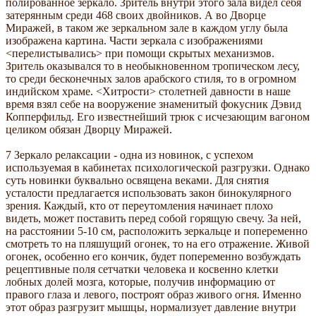
полированное зеркало. Зритель внутри этого зала видел себя
затерянным среди 468 своих двойников. А во Дворце
Миражей, в таком же зеркальном зале в каждом углу была
изображена картина. Части зеркала с изображениями
<перелистывались> при помощи скрытых механизмов.
Зритель оказывался то в необыкновенном тропическом лесу,
то среди бесконечных залов арабского стиля, то в огромном
индийском храме. <Хитрости> столетней давности в наше
время взял себе на вооружение знаменитый фокусник Дэвид
Копперфильд. Его известнейший трюк с исчезающим вагоном
целиком обязан Дворцу Миражей.
7 Зеркало релаксации - одна из новинок, с успехом
используемая в кабинетах психологической разгрузки. Однако
суть новинки буквально освящена веками. Для снятия
усталости предлагается использовать закон бинокулярного
зрения. Каждый, кто от переутомления начинает плохо
видеть, может поставить перед собой горящую свечу. За ней,
на расстоянии 5-10 см, расположить зеркальце и попеременно
смотреть то на пляшущий огонек, то на его отражение. Живой
огонек, особенно его кончик, будет попеременно возбуждать
рецептивные поля сетчатки человека и косвенно клетки
лобных долей мозга, которые, получив информацию от
правого глаза и левого, построят образ живого огня. Именно
этот образ разгрузит мышцы, нормализует давление внутри