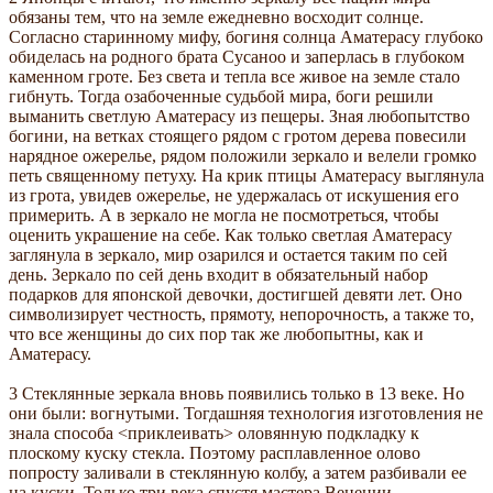
обязаны тем, что на земле ежедневно восходит солнце.
Согласно старинному мифу, богиня солнца Аматерасу глубоко
обиделась на родного брата Сусаноо и заперлась в глубоком
каменном гроте. Без света и тепла все живое на земле стало
гибнуть. Тогда озабоченные судьбой мира, боги решили
выманить светлую Аматерасу из пещеры. Зная любопытство
богини, на ветках стоящего рядом с гротом дерева повесили
нарядное ожерелье, рядом положили зеркало и велели громко
петь священному петуху. На крик птицы Аматерасу выглянула
из грота, увидев ожерелье, не удержалась от искушения его
примерить. А в зеркало не могла не посмотреться, чтобы
оценить украшение на себе. Как только светлая Аматерасу
заглянула в зеркало, мир озарился и остается таким по сей
день. Зеркало по сей день входит в обязательный набор
подарков для японской девочки, достигшей девяти лет. Оно
символизирует честность, прямоту, непорочность, а также то,
что все женщины до сих пор так же любопытны, как и
Аматерасу.
3 Стеклянные зеркала вновь появились только в 13 веке. Но
они были: вогнутыми. Тогдашняя технология изготовления не
знала способа <приклеивать> оловянную подкладку к
плоскому куску стекла. Поэтому расплавленное олово
попросту заливали в стеклянную колбу, а затем разбивали ее
на куски. Только три века спустя мастера Венеции