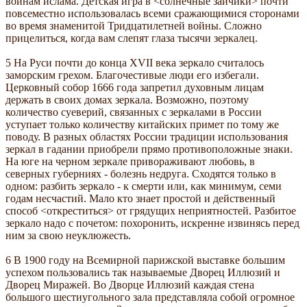
воинам ислама. Детская игра в <солнечные зайчики> почти
повсеместно использовалась всеми сражающимися сторонами
во время знаменитой Тридцатилетней войны. Сложно
прицелиться, когда вам слепят глаза тысячи зеркалец.
5 На Руси почти до конца XVII века зеркало считалось
заморским грехом. Благочестивые люди его избегали.
Церковный собор 1666 года запретил духовным лицам
держать в своих домах зеркала. Возможно, поэтому
количество суеверий, связанных с зеркалами в России
уступает только количеству китайских примет по тому же
поводу. В разных областях России традиции использования
зеркал в гадании приобрели прямо противоположные знаки.
На юге на черном зеркале привораживают любовь, в
северных губерниях - болезнь недруга. Сходятся только в
одном: разбить зеркало - к смерти или, как минимум, семи
годам несчастий. Мало кто знает простой и действенный
способ <откреститься> от грядущих неприятностей. Разбитое
зеркало надо с почетом: похоронить, искренне извинясь перед
ним за свою неуклюжесть.
6 В 1900 году на Всемирной парижской выставке большим
успехом пользовались так называемые Дворец Иллюзий и
Дворец Миражей. Во Дворце Иллюзий каждая стена
большого шестиугольного зала представляла собой огромное