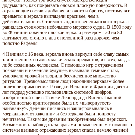
додумались, как покрывать оловом плоскую поверхность. В
отражающие составы добавляли золото и бронзу, поэтому все
предметы в зеркале выглядели красивее, чем в
действительности. Стоимость одного венецианского зеркала
равнялась стоимости небольшого морского судна. В 1500 году
во Франции обычное плоское зеркало размером 120 на 80
сантиметров стоило в два с половиной раза дороже, чем
полотно Рафаэля
4 Начиная с 16 века, зеркала вновь вернули себе славу самых
таинственных и самых магических предметов, из всех, когда-
либо созданных человеком. С помощью игр с отражением
познавали и изменяли будущее, вызывали темные силы,
умножали урожай и творили бесчисленное множество
ритуалов. Трезвомыслящие люди находили зеркалам более
полезное применение. Разведки Испании и Франции двести
лет подряд успешно пользовались системой шифров,
изобретенной еще в 15 веке Леонардо да Винчи. Главной
особенностью криптограмм была их <вывернутость
наизнанку>. Депеши писались и зашифровывались в
<зеркальном отражении> и без зеркала были попросту
нечитаемы. Таким же древним изобретением был перископ.
Возможность наблюдать за врагами незамеченным с помощью
системы взаимно отражающих зеркал спасла немало жизней