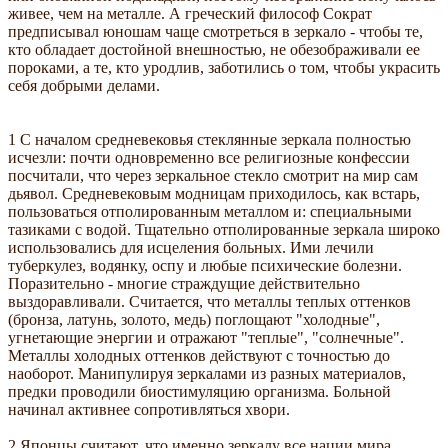
живее, чем на металле. А греческий философ Сократ
предписывал юношам чаще смотреться в зеркало - чтобы те,
кто обладает достойной внешностью, не обезображивали ее
пороками, а те, кто уродлив, заботились о том, чтобы украсить
себя добрыми делами.
1 С началом средневековья стеклянные зеркала полностью
исчезли: почти одновременно все религиозные конфессии
посчитали, что через зеркальное стекло смотрит на мир сам
дьявол. Средневековым модницам приходилось, как встарь,
пользоваться отполированным металлом и: специальными
тазиками с водой. Тщательно отполированные зеркала широко
использовались для исцеления больных. Ими лечили
туберкулез, водянку, оспу и любые психические болезни.
Поразительно - многие страждущие действительно
выздоравливали. Считается, что металлы теплых оттенков
(бронза, латунь, золото, медь) поглощают "холодные",
угнетающие энергии и отражают "теплые", "солнечные".
Металлы холодных оттенков действуют с точностью до
наоборот. Манипулируя зеркалами из разных материалов,
предки проводили биостимуляцию организма. Больной
начинал активнее сопротивляться хвори.
2 Японцы считают, что именно зеркалу все нации мира