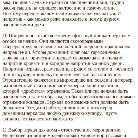
вам изо дня в день не нравится ваш внешний вид, трудно
рассчитывать на хорошее настроение и самочувствие.
Поэтому перед зеркалом необходимо чаще улыбаться. И
напротив - как можно реже подходить к нему в дурном
расположении духа.
10 Популярное китайское учение фэн-шуй придает зеркалам
особое значение. Они являются своеобразными
<перераспределителями> жизненной энергии в правильном
направлении. Чтобы домашний очаг был гармоничным,
зеркала категорически запрещается размещать в спальне
напротив кровати и в коридоре напротив входной двери.
Напротив: зеркала, размещенные рядом со столом в гостиной
или на кухне, привлекут в дом всяческое благополучие.
Отрицательно скажется на мироощущении хозяев и интерьер,
выполненный с использованием зеркальной плитки, в
которой <дробится> отражение. Такая плитка должна быть
расположена таким образом, чтобы в ней исключалось прямое
отражение жильцов. Зеркала по возможности должны быть
большими. Уходя на работу, полезно оставить перед
домашним зеркалом любую денежную купюру - пусть
финансы отражаются и множатся.
11 Выбор зеркал для дома - ответственное мероприятие.
Нынешнее изобилие моделей может удовлетворить самый