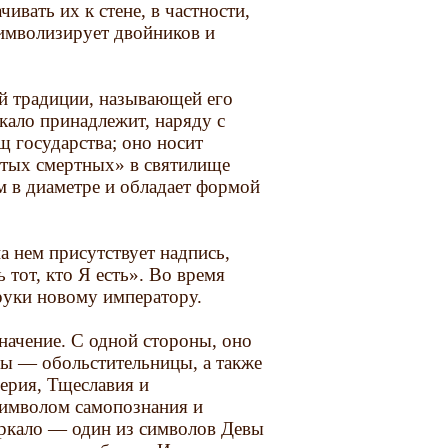
ивать их к стене, в частности,
символизирует двойников и
ой традиции, называющей его
кало принадлежит, наряду с
 государства; оно носит
остых смертных» в святилище
см в диаметре и обладает формой
а нем присутствует надпись,
 тот, кто Я есть». Во время
руки новому императору.
начение. С одной стороны, оно
ны — обольстительницы, а также
ерия, Тщеславия и
символом самопознания и
еркало — один из символов Девы