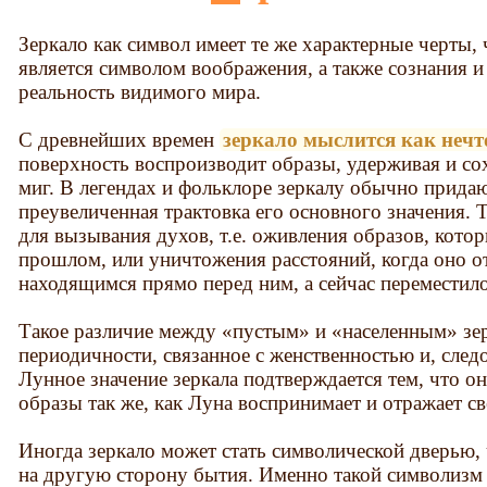
Зеркало как символ имеет те же характерные черты, 
является символом воображения, а также сознания и
реальность видимого мира.
С древнейших времен
зеркало мыслится как нечт
поверхность воспроизводит образы, удерживая и сох
миг. В легендах и фольклоре зеркалу обычно придаю
преувеличенная трактовка его основного значения. 
для вызывания духов, т.е. оживления образов, кото
прошлом, или уничтожения расстояний, когда оно от
находящимся прямо перед ним, а сейчас переместило
Такое различие между «пустым» и «населенным» зе
периодичности, связанное с женственностью и, след
Лунное значение зеркала подтверждается тем, что о
образы так же, как Луна воспринимает и отражает св
Иногда зеркало может стать символической дверью,
на другую сторону бытия. Именно такой символизм