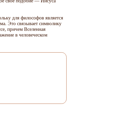
ное свое подобие — Иисуса
льку для философов является
ма. Это связывает символику
ссе, причем Вселенная
ажение в человеческом