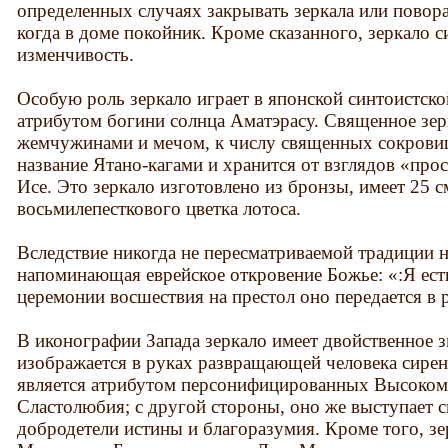
определенных случаях закрывать зеркала или поворач
когда в доме покойник. Кроме сказанного, зеркало 
изменчивость.
Особую роль зеркало играет в японской синтоистск
атрибутом богини солнца Аматэрасу. Священное зер
жемчужинами и мечом, к числу священных сокровищ
название Ятано-кагами и хранится от взглядов «пр
Исе. Это зеркало изготовлено из бронзы, имеет 25 
восьмилепесткового цветка лотоса.
Вследствие никогда не пересматриваемой традиции н
напоминающая еврейское откровение Божье: «:Я есть
церемонии восшествия на престол оно передается в 
В иконографии Запада зеркало имеет двойственное з
изображается в руках развращающей человека сире
является атрибутом персонифицированных Высоком
Сластолюбия; с другой стороны, оно же выступает 
добродетели истины и благоразумия. Кроме того, з