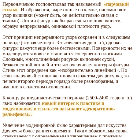
Первоначально господствовал так называемый
«парчовый
стиль».
Изображения, вырезанные на камне, напоминают
узор вышивки (может быть, он действительно связан с
тканью). Линии фигур как бы рассеяны по поверхности,
образуя непрерывный, одинаковой плотности узор.
Этот принцип непрерывного узора сохранен и в следующем
периоде (вторая четверть 3 тысячелетия до н. э.), однако
фигуры кажутся еще более бестелесными. Поверхности их не
моделируются вовсе и становятся совершенно плоскими.
Сложный, многолинейный рисунок выполнен сухой,
безжизненной линией и только очерчивает контуры фигуры.
Стиль этот определен как «изобразительно-линейный». Но
если «парчовый стиль» жертвовал сюжетом для рисунка, то
печати второго периода гораздо более разнообразны, и
именно в сюжетном отношении.
К концу раннединастического периода (2500-2400 гг. до н. э.)
явно наблюдается
новый интерес к пластике и
моделировке, и стиль его называют «декоративно-
рельефным».
Увлечение моделировкой было характерным для искусства
Двуречья более раннего времени. Таким образом, мы снова
сталкиваемся с определенным возвращением к прежним