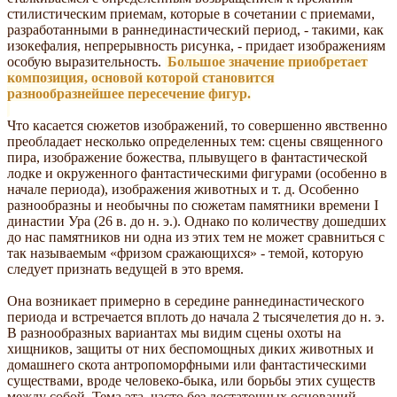
стилистическим приемам, которые в сочетании с приемами,
разработанными в раннединастический период, - такими, как
изокефалия, непрерывность рисунка, - придает изображениям
особую выразительность.
Большое значение приобретает
композиция, основой которой становится
разнообразнейшее пересечение фигур.
Что касается сюжетов изображений, то совершенно явственно
преобладает несколько определенных тем: сцены священного
пира, изображение божества, плывущего в фантастической
лодке и окруженного фантастическими фигурами (особенно в
начале периода), изображения животных и т. д. Особенно
разнообразны и необычны по сюжетам памятники времени I
династии Ура (26 в. до н. э.). Однако по количеству дошедших
до нас памятников ни одна из этих тем не может сравниться с
так называемым «фризом сражающихся» - темой, которую
следует признать ведущей в это время.
Она возникает примерно в середине раннединастического
периода и встречается вплоть до начала 2 тысячелетия до н. э.
В разнообразных вариантах мы видим сцены охоты на
хищников, защиты от них беспомощных диких животных и
домашнего скота антропоморфными или фантастическими
существами, вроде человеко-быка, или борьбы этих существ
между собой. Тема эта, часто без достаточных оснований