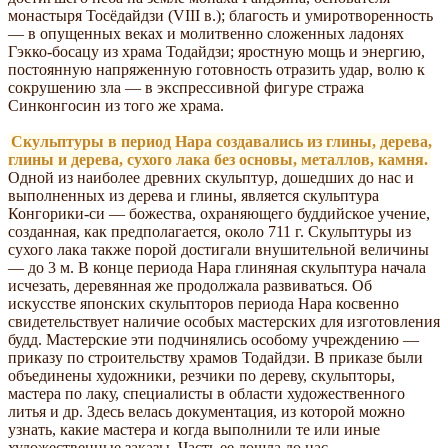
монастыря Тосёдайдзи (VIII в.); благость и умиротворенность
— в опущенных веках и молитвенно сложенных ладонях
Гэкко-босацу из храма Тодайдзи; яростную мощь и энергию,
постоянную напряженную готовность отразить удар, волю к
сокрушению зла — в экспрессивной фигуре стража
Синконгосин из того же храма.
Скульптуры в период Нара создавались из глины, дерева,
глины и дерева, сухого лака без основы, металлов, камня.
Одной из наиболее древних скульптур, дошедших до нас и
выполненных из дерева и глины, является скульптура
Конгорики-си — божества, охраняющего буддийское учение,
созданная, как предполагается, около 711 г. Скульптуры из
сухого лака также порой достигали внушительной величины
— до 3 м. В конце периода Нара глиняная скульптура начала
исчезать, деревянная же продолжала развиваться. Об
искусстве японских скульпторов периода Нара косвенно
свидетельствует наличие особых мастерских для изготовления
будд. Мастерские эти подчинялись особому учреждению —
приказу по строительству храмов Тодайдзи. В приказе были
объединены художники, резчики по дереву, скульпторы,
мастера по лаку, специалисты в области художественного
литья и др. Здесь велась документация, из которой можно
узнать, какие мастера и когда выполнили те или иные
художественные заказы. Часть ее дошла до нас.