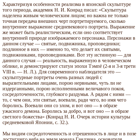
Характеризуя особенности реализма в японской скульптуре
того периода, академик Н. И. Конрад писал: «Скульптура
наделена живым человеческим лицом; но важна не только
точная передача внешних черт портретируемого, сколько
внутреннее выражение средневекового портрета. Выражение
же может быть реалистическим, если оно соответствует
внутренней природе изображаемого персонажа. Персонажи в
данном случае — святые, подвижника, проповедники;
подлинное в них — именно то, что делает их святыми,
подвижниками, проповедниками. Вот эту истинную — для
данного случая — реальность, выраженную в человеческом
облике, и демонстрируют статуи эпохи Тэмпё (2-я и 3-я трети
VIII в. — Н. Л.). Для современного наблюдателя это —
скульптурные портреты очень разных людей с
выразительными лицами, порою нервными, чуть ли не
издерганными, порою исполненными величавого покоя,
сосредоточенности, глубокого раздумья. А рядом с ними —
то, с чем они, эти святые, воевали, ради чего, во имя чего
боролись. Воевали они со злом, и вот оно — в образе
ужасного демона. Боролись за добро, и вот оно — в образе
светлого божества» (Конрад Н. И. Очерк истории культуры
средневековой Японии, с. 32.).
Мы видим сосредоточенность и отрешенность в лице и в позе
достигшего неба на земле монаха Гандзина, основателя