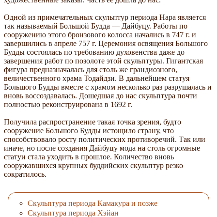
Одной из примечательных скульптур периода Нара является
так называемый Большой Будда — Дайбуцу. Работы по
сооружению этого бронзового колосса начались в 747 г. и
завершились в апреле 757 г. Церемония освящения Большого
Будды состоялась по требованию духовенства даже до
завершения работ по позолоте этой скульптуры. Гигантская
фигура предназначалась для столь же грандиозного,
величественного храма Тодайдзи. В дальнейшем статуя
Большого Будды вместе с храмом несколько раз разрушалась и
вновь воссоздавалась. Дошедшая до нас скульптура почти
полностью реконструирована в 1692 г.
Получила распространение такая точка зрения, будто
сооружение Большого Будды истощило страну, что
способствовало росту политических противоречий. Так или
иначе, но после создания Дайбуцу мода на столь огромные
статуи стала уходить в прошлое. Количество вновь
сооружавшихся крупных буддийских скульптур резко
сократилось.
Скульптура периода Камакура и позже
Скульптура периода Хэйан