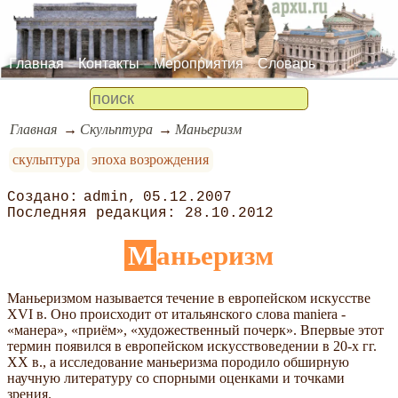
Главная
Контакты
Мероприятия
Словарь
Главная
Скульптура
Маньеризм
скульптура
эпоха возрождения
admin
05.12.2007
28.10.2012
Маньеризм
Маньеризмом называется течение в европейском искусстве
XVI в. Оно происходит от итальянского слова maniera -
«манера», «приём», «художественный почерк». Впервые этот
термин появился в европейском искусствоведении в 20-х гг.
XX в., а исследование маньеризма породило обширную
научную литературу со спорными оценками и точками
зрения.