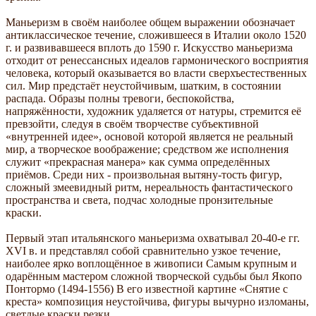
Маньеризм в своём наиболее общем выражении обозначает
антиклассическое течение, сложившееся в Италии около 1520
г. и развивавшееся вплоть до 1590 г. Искусство маньеризма
отходит от ренессансных идеалов гармонического восприятия
человека, который оказывается во власти сверхъестественных
сил. Мир предстаёт неустойчивым, шатким, в состоянии
распада. Образы полны тревоги, беспокойства,
напряжённости, художник удаляется от натуры, стремится её
превзойти, следуя в своём творчестве субъективной
«внутренней идее», основой которой является не реальный
мир, а творческое воображение; средством же исполнения
служит «прекрасная манера» как сумма определённых
приёмов. Среди них - произвольная вытяну-тость фигур,
сложный змеевидный ритм, нереальность фантастического
пространства и света, подчас холодные пронзительные
краски.
Первый этап итальянского маньеризма охватывал 20-40-е гг.
XVI в. и представлял собой сравнительно узкое течение,
наиболее ярко воплощённое в живописи Самым крупным и
одарённым мастером сложной творческой судьбы был Якопо
Понтормо (1494-1556) В его известной картине «Снятие с
креста» композиция неустойчива, фигуры вычурно изломаны,
светлые краски резки.