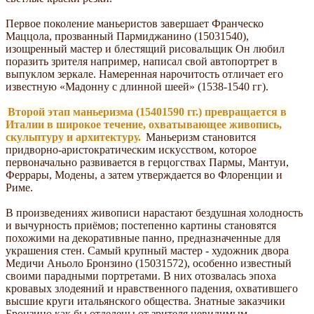
Первое поколение маньеристов завершает Франческо
Маццола, прозванный Пармиджанино (15031540),
изощренный мастер и блестящий рисовальщик Он любил
поразить зрителя например, написал свой автопортрет в
выпуклом зеркале. Намеренная нарочитость отличает его
известную «Мадонну с длинной шеей» (1538-1540 гг).
Второй этап маньеризма (15401590 гг.) превращается в
Италии в широкое течение, охватывающее живопись,
скульптуру и архитектуру.
Маньеризм становится
придворно-аристократическим искусством, которое
первоначально развивается в герцогствах Пармы, Мантуи,
Феррары, Модены, а затем утверждается во Флоренции и
Риме.
В произведениях живописи нарастают бездушная холодность
и вычурность приёмов; постепенно картины становятся
похожими на декоративные панно, предназначенные для
украшения стен. Самый крупный мастер - художник двора
Медичи Аньоло Бронзино (15031572), особенно известный
своими парадными портретами. В них отозвалась эпоха
кровавых злодеяний и нравственного падения, охватившего
высшие круги итальянского общества. Знатные заказчики
Бронзино как бы отделены от зрителя невидимым