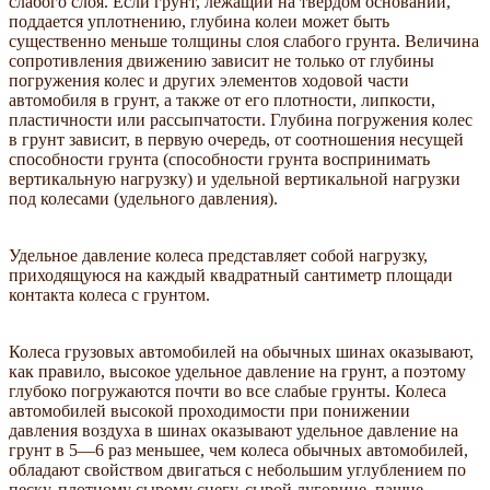
слабого слоя. Если грунт, лежащий на твердом основании,
поддается уплотнению, глубина колеи может быть
существенно меньше толщины слоя слабого грунта. Величина
сопротивления движению зависит не только от глубины
погружения колес и других элементов ходовой части
автомобиля в грунт, а также от его плотности, липкости,
пластичности или рассыпчатости. Глубина погружения колес
в грунт зависит, в первую очередь, от соотношения несущей
способности грунта (способности грунта воспринимать
вертикальную нагрузку) и удельной вертикальной нагрузки
под колесами (удельного давления).
Удельное давление колеса представляет собой нагрузку,
приходящуюся на каждый квадратный сантиметр площади
контакта колеса с грунтом.
Колеса грузовых автомобилей на обычных шинах оказывают,
как правило, высокое удельное давление на грунт, а поэтому
глубоко погружаются почти во все слабые грунты. Колеса
автомобилей высокой проходимости при понижении
давления воздуха в шинах оказывают удельное давление на
грунт в 5—6 раз меньшее, чем колеса обычных автомобилей,
обладают свойством двигаться с небольшим углублением по
песку, плотному сырому снегу, сырой луговине, пашне,