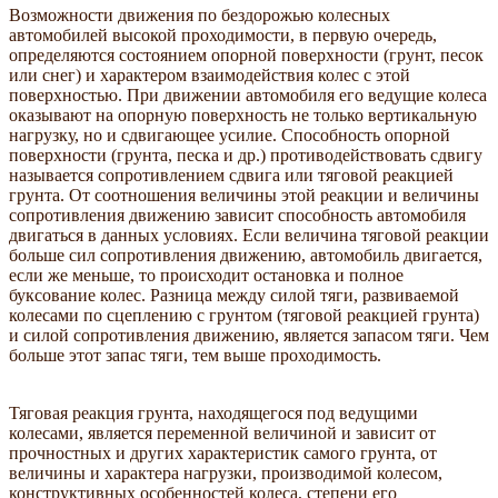
Возможности движения по бездорожью колесных
автомобилей высокой проходимости, в первую очередь,
определяются состоянием опорной поверхности (грунт, песок
или снег) и характером взаимодействия колес с этой
поверхностью. При движении автомобиля его ведущие колеса
оказывают на опорную поверхность не только вертикальную
нагрузку, но и сдвигающее усилие. Способность опорной
поверхности (грунта, песка и др.) противодействовать сдвигу
называется сопротивлением сдвига или тяговой реакцией
грунта. От соотношения величины этой реакции и величины
сопротивления движению зависит способность автомобиля
двигаться в данных условиях. Если величина тяговой реакции
больше сил сопротивления движению, автомобиль двигается,
если же меньше, то происходит остановка и полное
буксование колес. Разница между силой тяги, развиваемой
колесами по сцеплению с грунтом (тяговой реакцией грунта)
и силой сопротивления движению, является запасом тяги. Чем
больше этот запас тяги, тем выше проходимость.
Тяговая реакция грунта, находящегося под ведущими
колесами, является переменной величиной и зависит от
прочностных и других характеристик самого грунта, от
величины и характера нагрузки, производимой колесом,
конструктивных особенностей колеса, степени его