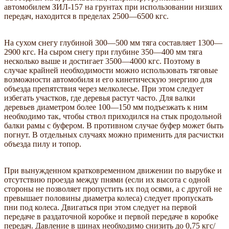
автомобилем ЗИЛ-157 на грунтах при использовании низших
передач, находится в пределах 2500—6500 кгс.
На сухом снегу глубиной 300—500 мм тяга составляет 1300—
2900 кгс. На сыром снегу при глубине 350—400 мм тяга
несколько выше и достигает 3500—4000 кгс. Поэтому в
случае крайней необходимости можно использовать тяговые
возможности автомобиля и его кинетическую энергию для
объезда препятствия через мелколесье. При этом следует
избегать участков, где деревья растут часто. Для валки
деревьев диаметром более 100—150 мм подъезжать к ним
необходимо так, чтобы ствол приходился на стык продольной
балки рамы с буфером. В противном случае буфер может быть
погнут. В отдельных случаях можно применить для расчистки
объезда пилу и топор.
При вынужденном кратковременном движении по вырубке и
отсутствию проезда между пнями (если их высота с одной
стороны не позволяет пропустить их под осями, а с другой не
превышает половины диаметра колеса) следует пропускать
пни под колеса. Двигаться при этом следует на первой
передаче в раздаточной коробке и первой передаче в коробке
передач. Давление в шинах необходимо снизить до 0,75 кгс/