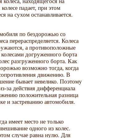
я колеса, находящегося на
 колесе падает, при этом
ся на сухом останавливается.
омобиля по бездорожью со
еса перераспределяется. Колеса
гружаются, а противоположные
я колесами догруженного борта
колес разгруженного борта. Как
дорожью возможно тогда, когда
 сопротивления движению. В
шение бывает невелико. Поэтому
 из-за действия дифференциала
ижению положительная разница
вке и застреванию автомобиля.
да имеет место не только
ывешивание одного из колес.
этом случае равна нулю. Для