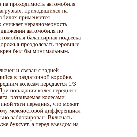
 па проходимость автомобиля
агрузках, приходящихся на
мобилях применяется
ко снижает неравномерность
и движении автомобиля по
втомобиля балансирная подвеска
дорожья преодолевать неровные
х крен был бы минимальным.
ючен и связан с задней
ийся в раздаточной коробке.
редним колесам передается 1/3
 При попадании колес переднего
яга, развиваемая колесами
чиной тяги передних, что может
тому межмостовой дифференциал
ьно заблокирован. Включать
же буксует, а перед въездом на