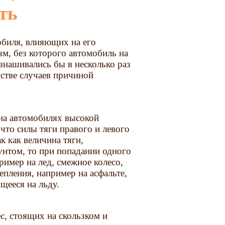
ть
биля, влияющих на его
зм, без которого автомобиль на
знашивались бы в несколько раз
нстве случаев причиной
на автомобилях высокой
что силы тяги правого и левого
к как величина тяги,
рунтом, то при попадании одного
пример на лед, смежное колесо,
пления, например на асфальте,
щееся на льду.
с, стоящих на скользком и