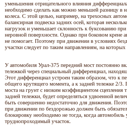
уменьшения отрицательного влияния дифференциала
необходимо сделать как можно меньшей разницу в н
колеса. С этой целью, например, на трехосных авто
балансирная подвеска задних осей, которая несколь
нагрузок и уменьшает склонность к буксованию пр
неровной поверхности. Однако при боковом крене а
не помогает. Поэтому при движении в условиях без
участки следует по таким направлениям, на которы
У автомобиля Урал-375 передний мост постоянно вкл
тележкой через специальный дифференциал, находящ
Этот дифференциал устроен таким образом, что к пе
общего крутящего момента, а к задней тележке 2/3.
моста на грунт с низким коэффициентом сцепления т
задней тележки, будет определяться удвоенной вели
быть совершенно недостаточно для движения. Поэ
при движении по бездорожью должен быть обязател
блокировку необходимо не тогда, когда автомобиль у
труднопроходимый участок.