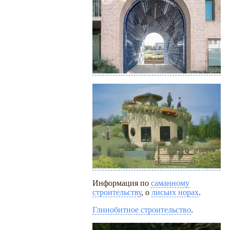
Информация по
саманному
строительству
, о
лисьих норах
.
Глинобитное строительство
.