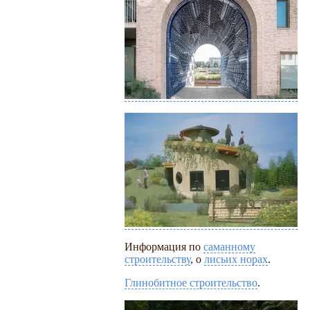
Информация по
саманному
строительству
, о
лисьих норах
.
Глинобитное строительство
.