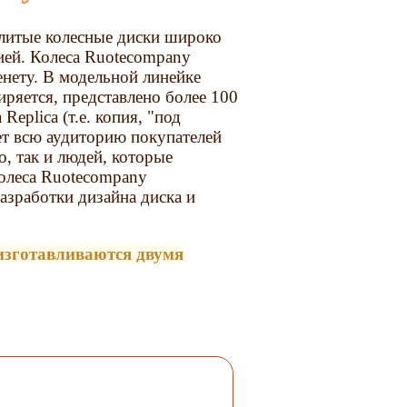
литые колесные диски широко
ией. Колеса Ruotecompany
енету. В модельной линейке
ряется, представлено более 100
Replica (т.е. копия, "под
ет всю аудиторию покупателей
о, так и людей, которые
колеса Ruotecompany
азработки дизайна диска и
изготавливаются двумя