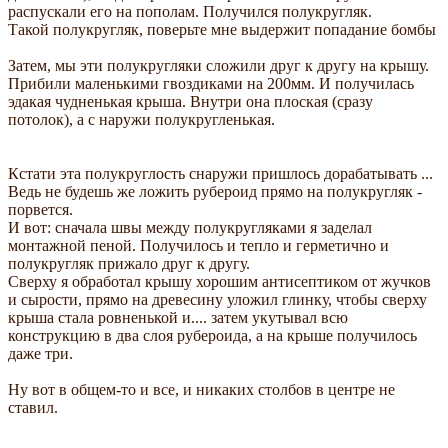
распускали его на пополам. Получился полукругляк.
Такой полукругляк, поверьте мне выдержит попадание бомбы
Затем, мы эти полукругляки сложили друг к другу на крышу.
Прибили маленькими гвоздиками на 200мм. И получилась
эдакая чудненькая крыша. Внутри она плоская (сразу
потолок), а с наружи полукругленькая.
Кстати эта полукруглость снаружи пришлось дорабатывать ...
Ведь не будешь же ложить рубероид прямо на полукругляк -
порвется.
И вот: сначала швы между полукругляками я заделал
монтажной пеной. Получилось и тепло и герметично и
полукругляк прижало друг к другу.
Сверху я обработал крышу хорошим антисептиком от жучков
и сырости, прямо на древесину уложил глинку, чтобы сверху
крыша стала ровненькой и.... затем укутывал всю
конструкцию в два слоя рубероида, а на крыше получилось
даже три.
Ну вот в общем-то и все, и никаких столбов в центре не
ставил.