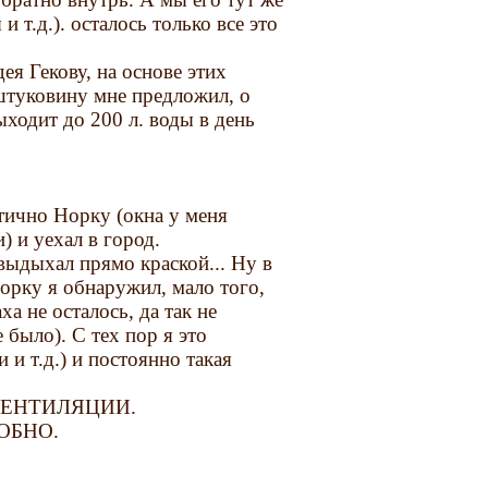
и т.д.). осталось только все это
ея Гекову, на основе этих
 штуковину мне предложил, о
ыходит до 200 л. воды в день
етично Норку (окна у меня
) и уехал в город.
 выдыхал прямо краской... Ну в
орку я обнаружил, мало того,
а не осталось, да так не
 было). С тех пор я это
 и т.д.) и постоянно такая
ВЕНТИЛЯЦИИ.
ОБНО.