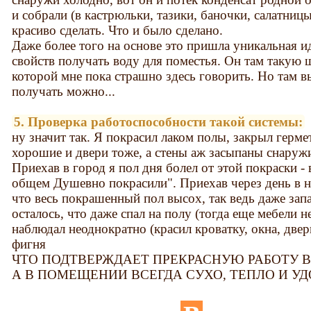
и собрали (в кастрюльки, тазики, баночки, салатницы 
красиво сделать. Что и было сделано.
Даже более того на основе это пришла уникальная ид
свойств получать воду для поместья. Он там такую
которой мне пока страшно здесь говорить. Но там в
получать можно...
5. Проверка работоспособности такой системы:
ну значит так. Я покрасил лаком полы, закрыл герм
хорошие и двери тоже, а стены аж засыпаны снаружи
Приехав в город я пол дня болел от этой покраски -
общем Душевно покрасили". Приехав через день в н
что весь покрашенный пол высох, так ведь даже запах
осталось, что даже спал на полу (тогда еще мебели не
наблюдал неоднократно (красил кроватку, окна, двери
фигня
ЧТО ПОДТВЕРЖДАЕТ ПРЕКРАСНУЮ РАБОТУ 
А В ПОМЕЩЕНИИ ВСЕГДА СУХО, ТЕПЛО И УД