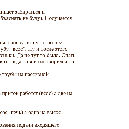
инает забираться и
бъяснять не буду). Получается
ься внизу, то пусть по ней
убу "всос". Ну и после этого
теньки. Да не тут то было. Спать
 вот тогда-то я и наговорился по
е трубы на пассивной
 приток работет (всос) а две на
сос+печь) а одна на высос
ирования подачи входящего