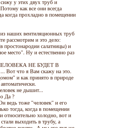
 сижу у этих двух труб и
 Потому как все они всегда
да когда прохладно в помещении
из наших вентиляционных труб
те рассмотрим и это дело:
(в простонародии салатницы) и
ное место". Ну и естественно раз
ЧЕЛОВЕКА НЕ БУДЕТ В
т что я Вам скажу на это.
омом" и как принято в природе
 автоматически.
еловек не дышит...
о Да ?
Он ведь тоже "человек" и его
лько тогда, когда в помещении
и относительно холодно, вот и
 стали выходить в трубу, а
обратно внутрь. А мы его тут же