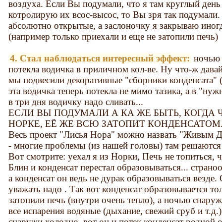
воздуха. Если Вы подумали, что я там круглый день
котролирую их всос-высос, то Вы зря так подумали.
абсолютно открытые, а заслоночку я закрываю иног
(например только приехали и еще не затопили печь)
4. Стал наблюдаться интересный эффект:
ночью 
потекла водичка в приличном кол-ве. Ну что-ж давай
мы подвесили декоративные "сборники конденсата" 
эта водичка теперь потекла не мимо тазика, а в "нуж
в три дня водичку надо сливать...
ЕСЛИ ВЫ ПОДУМАЛИ А КА ЖЕ БЫТЬ, КОГДА 
НОРКЕ, ЕЁ ЖЕ ВСЮ ЗАТОПИТ КОНДЕНСАТОМ.... Во
Весь проект "Лисья Нора" можно назвать "Живым Д
- многие проблемы (из нашей головы) там решаются
Вот смотрите: уехал я из Норки, Печь не топиться, ч
Блин и конденсат перестал образовываться... страноо
а конденсат он ведь не дурак образовываться везде. 
уважать надо . Так вот конденсат образовывается то
затопили печь (внутри очень тепло), а ночью снаруж
все испарения водяные (дыхание, свежий сруб и т.д.)
снаружи холодно, вот он и потек конденсат родной 