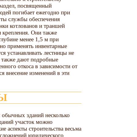
раздел, посвященный
юдей погибает ежегодно при
рты службы обеспечения
енки котлованов и траншей
и крепления. Они также
лубине менее 1,5 м при
жно применять инвентарные
тся устанавливать лестницы не
ы также дают подробные
енного откоса в зависимости от
я внесение изменений в эти
ТЫ
и обычных зданий несколько
зданий участок можно
е аспекты строительства весьма
осложнений юридического