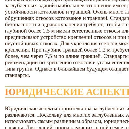
заглубленных зданий наибольшее отношение имеет 
устойчивости котлованов и траншей. Очень много л
обрушениях откосов котлованов и траншей. Станда
безопасности и здравоохранения требуют, чтобы ст
глубиной более 1,5 м имели естественные откосы ил
предписывают устройство креплений откосов и при г
неустойчивых откосах. Для укрепления откосов мо
крепления. При глубине траншей более 1,2 м требуе
более, чем через 7,5 м по длине траншей. Стандарт
рекомендации по креплению откосов и углам естеств
типа грунта. Однако в ближайшем будущем ожидаетс
стандарты.
ЮРИДИЧЕСКИЕ АСПЕК
Юридические аспекты строительства заглубленных 
различаются. Поскольку для многих заглубленных 
использовать самым различным образом, юридически
сложны. Для зданий, принадлежащих одной семье, 