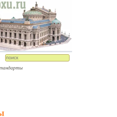
тандарты
ы