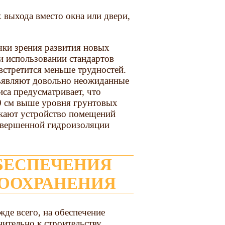
 выхода вместо окна или двери,
чки зрения развития новых
и использовании стандартов
стретится меньше трудностей.
дъявляют довольно неожиданные
са предусматривает, что
0 см выше уровня грунтовых
скают устройство помещений
овершенной гидроизоляции
ВООХРАНЕНИЯ
жде всего, на обеспечение
ительно к строительству