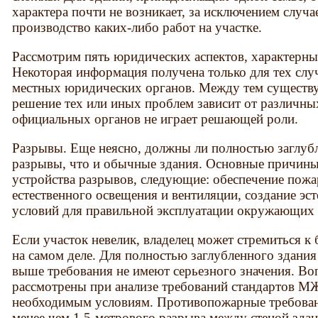
характера почти не возникает, за исключением случа
производство каких-либо работ на участке.
Рассмотрим пять юридических аспектов, характерны
Некоторая информация получена только для тех случ
местных юридических органов. Между тем существу
решение тех или иных проблем зависит от различны
официальных органов не играет решающей роли.
Разрывы. Еще неясно, должны ли полностью заглубл
разрывы, что и обычные здания. Основные причин
устройства разрывов, следующие: обеспечение пожа
естественного освещения и вентиляции, создание э
условий для правильной эксплуатации окружающих 
Если участок невелик, владелец может стремиться к
на самом деле. Для полностью заглубленного здания
выше требования не имеют серьезного значения. Во
рассмотрены при анализе требований стандартов М
необходимым условиям. Противопожарные требован
менее чем 1,5-метрового разрыва между стеной здан