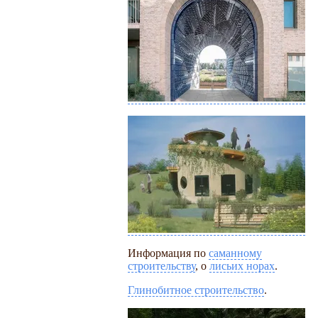
Информация по
саманному
строительству
, о
лисьих норах
.
Глинобитное строительство
.