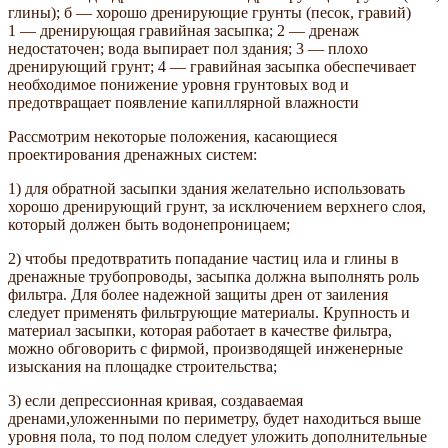
глины); б — хорошо дренирующие грунты (песок, гравий)
1 — дренирующая гравийная засыпка; 2 — дренаж
недостаточен; вода выпирает пол здания; 3 — плохо
дренирующий грунт; 4 — гравийная засыпка обеспечивает
необходимое понижение уровня грунтовых вод и
предотвращает появление капиллярной влажности
Рассмотрим некоторые положения, касающиеся
проектирования дренажных систем:
1) для обратной засыпки здания желательно использовать
хорошо дренирующий грунт, за исключением верхнего слоя,
который должен быть водонепроницаем;
2) чтобы предотвратить попадание частиц ила и глины в
дренажные трубопроводы, засыпка должна выполнять роль
фильтра. Для более надежной защиты дрен от заиления
следует применять фильтрующие материалы. Крупность и
материал засыпки, которая работает в качестве фильтра,
можно обговорить с фирмой, производящей инженерные
изыскания на площадке строительства;
3) если депрессионная кривая, создаваемая
дренами,уложенными по периметру, будет находиться выше
уровня пола, то под полом следует уложить дополнительные