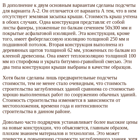
В дополнение к двум основным вариантам сделаны подсчеты
для варианта А-2. Он отличается от варианта А тем, что в нем
отсутствует земляная засыпка крыши. Стоимость крыш учтена
в обоих случаях. Одна конструкция представля: ет собой
листы фанеры, уложенные по балкам сечением 50x300 мм и
покрытые асфальтовой изоляцией. Эта конструкция, кроме
того, имеет фиберглассовую изоляцию толщиной 250 мм и
подшивной потолок. Вторая конструкция выполнена из
деревянных щитов толщиной 62 мм, уложенных по балкам из
клееной древесины. Она имеет теплоизоляцию толщиной 100
мм из стирофома и укрыта битумно-гравийиой смесью. Эти
два типа конструкции крыши выбраны в качестве образцов.
Хотя были сделаны лишь предварительные подсчеты
стоимости, тем не менее стало очевидным, что стоимость
строительства заглубленных зданий сравнима со стоимостью
хорошо выполненных работ по сооружению обычных зданий.
Стоимость строительства изменяется в зависимости от
местоположения, времени года и интенсивности
строительства в данном районе.
Довольно часто подрядчик устанавливает более высокие цены
на новые конструкции, что объясняется, главным образом,
плохим знанием материалов и технологии. Это может
привести к повышению стоимости заглубленного здания, хотя