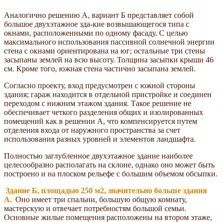
Аналогично решению А, вариант Б представляет собой
большое двухэтажное зда-кие возвышающегося типа с
окнами, расположенными по одному фасаду. С целью
максимального использования пассивной солнечной энергии
стена с окнами ориентирована на юг; остальные три стены
засыпаны землей на всю высоту. Толщина засыпки крыши 46
см. Кроме того, южная стена частично засыпана землей.
Согласно проекту, вход предусмотрен с южной стороны
здания; гараж находится в отдельной пристройке и соединен
переходом с нижним этажом здания. Такое решение не
обеспечивает четкого разделения общих и изолированных
помещений как в решении А, что компенсируется путем
отделения входа от наружного пространства за счет
использования разных уровней и элементов ландшафта.
Полностью заглубленное двухэтажное здание наиболее
целесообразно располагать на склоне, однако оно может быть
построено и на плоском рельефе с большим объемом обсыпки.
Здание Б, площадью 250 м2, значительно больше здания
А.
Оно имеет три спальни, большую общую комнату,
мастерскую и отвечает потребностям большой семьи.
Основные жилые помещения расположены на втором этаже,