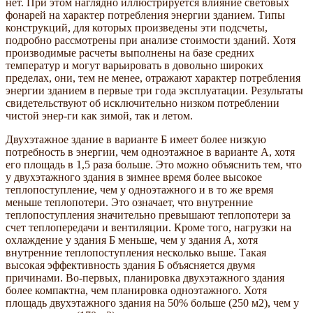
нет. При этом наглядно иллюстрируется влияние световых
фонарей на характер потребления энергии зданием. Типы
конструкций, для которых произведены эти подсчеты,
подробно рассмотрены при анализе стоимости зданий. Хотя
производимые расчеты выполнены на базе средних
температур и могут варьировать в довольно широких
пределах, они, тем не менее, отражают характер потребления
энергии зданием в первые три года эксплуатации. Результаты
свидетельствуют об исключительно низком потреблении
чистой энер-ги как зимой, так и летом.
Двухэтажное здание в варианте Б имеет более низкую
потребность в энергии, чем одноэтажное в варианте А, хотя
его площадь в 1,5 раза больше. Это можно объяснить тем, что
у двухэтажного здания в зимнее время более высокое
теплопоступление, чем у одноэтажного и в то же время
меньше теплопотери. Это означает, что внутренние
теплопоступления значительно превышают теплопотери за
счет теплопередачи и вентиляции. Кроме того, нагрузки на
охлаждение у здания Б меньше, чем у здания А, хотя
внутренние теплопоступления несколько выше. Такая
высокая эффективность здания Б объясняется двумя
причинами. Во-первых, планировка двухэтажного здания
более компактна, чем планировка одноэтажного. Хотя
площадь двухэтажного здания на 50% больше (250 м2), чем у