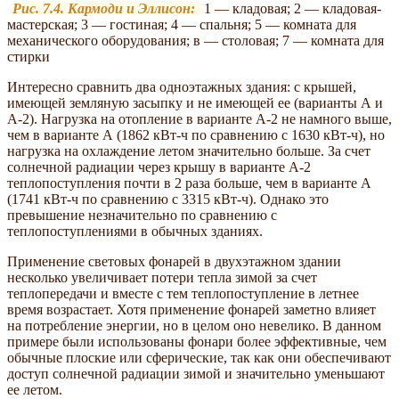
Рис. 7.4. Кармоди и Эллисон:
1 — кладовая; 2 — кладовая-
мастерская; 3 — гостиная; 4 — спальня; 5 — комната для
механического оборудования; в — столовая; 7 — комната для
стирки
Интересно сравнить два одноэтажных здания: с крышей,
имеющей земляную засыпку и не имеющей ее (варианты А и
А-2). Нагрузка на отопление в варианте А-2 не намного выше,
чем в варианте А (1862 кВт-ч по сравнению с 1630 кВт-ч), но
нагрузка на охлаждение летом значительно больше. За счет
солнечной радиации через крышу в варианте А-2
теплопоступления почти в 2 раза больше, чем в варианте А
(1741 кВт-ч по сравнению с 3315 кВт-ч). Однако это
превышение незначительно по сравнению с
теплопоступлениями в обычных зданиях.
Применение световых фонарей в двухэтажном здании
несколько увеличивает потери тепла зимой за счет
теплопередачи и вместе с тем теплопоступление в летнее
время возрастает. Хотя применение фонарей заметно влияет
на потребление энергии, но в целом оно невелико. В данном
примере были использованы фонари более эффективные, чем
обычные плоские или сферические, так как они обеспечивают
доступ солнечной радиации зимой и значительно уменьшают
ее летом.