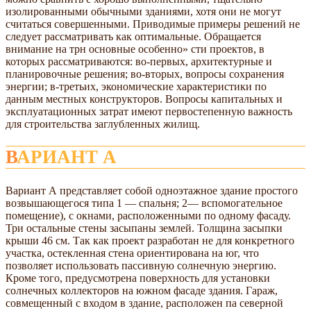
изолированными обычными зданиями, хотя они не могут
считаться совершенными. Приводимые примеры решений не
следует рассматривать как оптимальные. Обращается
внимание на трн основные особенно» сти проектов, в
которых рассматриваются: во-первых, архитектурные и
планировочные решения; во-вторых, вопросы сохранения
энергии; в-третьих, экономические характеристики по
данным местных конструкторов. Вопросы капитальных и
эксплуатационных затрат имеют первостепенную важность
для строительства заглубленных жилищ.
ВАРИАНТ А
Вариант А представляет собой одноэтажное здание простого
возвышающегося типа 1 — спальня; 2— вспомогательное
помещение), с окнами, расположенными по одному фасаду.
Три остальные стены засыпаны землей. Толщина засыпки
крыши 46 см. Так как проект разработан не для конкретного
участка, остекленная стена ориентирована на юг, что
позволяет использовать пассивную солнечную энергию.
Кроме того, предусмотрена поверхность для установки
солнечных коллекторов на южном фасаде здания. Гараж,
совмещенный с входом в здание, расположен па северной