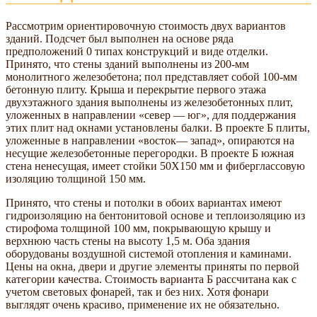
Рассмотрим ориентировочную стоимость двух вариантов
зданий. Подсчет был выполнен на основе ряда
предположений 0 типах конструкций и виде отделки.
Принято, что стены зданий выполнены из 200-мм
монолитного железобетона; пол представляет собой 100-мм
бетонную плиту. Крыша и перекрытие первого этажа
двухэтажного здания выполнены из железобетонных плит,
уложенных в направлении «север — юг», для поддержания
этих плит над окнами установлены балки. В проекте Б плиты,
уложенные в направлении «восток— запад», опираются на
несущие железобетонные перегородки. В проекте Б южная
стена ненесущая, имеет стойки 50X150 мм и фиберглассовую
изоляцию толщиной 150 мм.
Принято, что стены и потолки в обоих вариантах имеют
гидроизоляцию на бентонитовой основе и теплоизоляцию из
стирофома толщиной 100 мм, покрывающую крышу и
верхнюю часть стены на высоту 1,5 м. Оба здания
оборудованы воздушной системой отопления и каминами.
Цены на окна, двери и другие элементы приняты по первой
категории качества. Стоимость варианта Б рассчитана как с
учетом световых фонарей, так и без них. Хотя фонари
выглядят очень красиво, применение их не обязательно.