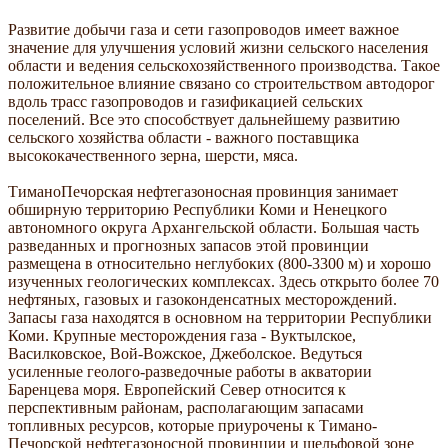
Развитие добычи газа и сети газопроводов имеет важное
значение для улучшения условий жизни сельского населения
области и ведения сельскохозяйственного производства. Такое
положительное влияние связано со строительством автодорог
вдоль трасс газопроводов и газификацией сельских
поселений. Все это способствует дальнейшему развитию
сельского хозяйства области - важного поставщика
высококачественного зерна, шерсти, мяса.
ТиманоПечорская нефтегазоносная провинция занимает
обширную территорию Республики Коми и Ненецкого
автономного округа Архангельской области. Большая часть
разведанных и прогнозных запасов этой провинции
размещена в относительно неглубоких (800-3300 м) и хорошо
изученных геологических комплексах. Здесь открыто более 70
нефтяных, газовых и газоконденсатных месторождений.
Запасы газа находятся в основном на территории Республики
Коми. Крупные месторождения газа - Вуктылское,
Василковское, Вой-Вожское, Джеболское. Ведуться
усиленные геолого-разведочные работы в акватории
Баренцева моря. Европейский Север относится к
перспективным районам, располагающим запасами
топливных ресурсов, которые приурочены к Тимано-
Печорской нефтегазоносной провинции и шельфовой зоне