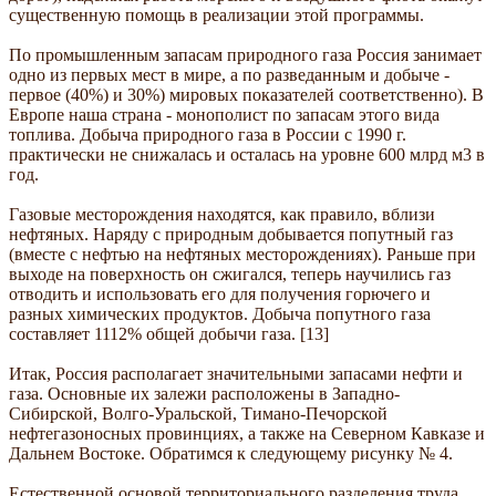
существенную помощь в реализации этой программы.
По промышленным запасам природного газа Россия занимает
одно из первых мест в мире, а по разведанным и добыче -
первое (40%) и 30%) мировых показателей соответственно). В
Европе наша страна - монополист по запасам этого вида
топлива. Добыча природного газа в России с 1990 г.
практически не снижалась и осталась на уровне 600 млрд м3 в
год.
Газовые месторождения находятся, как правило, вблизи
нефтяных. Наряду с природным добывается попутный газ
(вместе с нефтью на нефтяных месторождениях). Раньше при
выходе на поверхность он сжигался, теперь научились газ
отводить и использовать его для получения горючего и
разных химических продуктов. Добыча попутного газа
составляет 1112% общей добычи газа. [13]
Итак, Россия располагает значительными запасами нефти и
газа. Основные их залежи расположены в Западно-
Сибирской, Волго-Уральской, Тимано-Печорской
нефтегазоносных провинциях, а также на Северном Кавказе и
Дальнем Востоке. Обратимся к следующему рисунку № 4.
Естественной основой территориального разделения труда