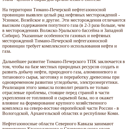
На территории Тимано-Печерской нефтегазоносной
провинции выявлен целый ряд нефтяных месторождений -
Усинкое, Возейское и другие. Эти месторождения отличаются
высоким содержанием попутного газа (в 2-3 раза больше, чем
в месторождениях Волжско-Уральского бассейна и Западной
Сибири). Указанные особенности газовых и нефтяных
месторождений Тимано-Печерской нефтегазоносной
провинции требует комплексного использования нефти и
газа.
Дальнейшее развитие Тимано-Печерского ТПК заключается в
том, чтобы на базе местных природных ресурсов создать и
развить добычу нефти, природного газа, алюминиевого и
титанового сырья, заготовку и переработку древесины при
одновременном развитии угледобычи, электроэнергетики.
Реализация этого замысла позволит решить не только
отраслевые проблемы, стоящие перед страной в части
укрепления ее топливной и сырьевой базы, но и окажет
влияние на формирование крупного хозяйственного
комплекса на северо-востоке европейской части России - в
Вологодской, Архангельской областях и республике Коми.
Нефтегазоносные области Северного Кавказа занимают
территорию Краснодарского и Ставропольского краев,