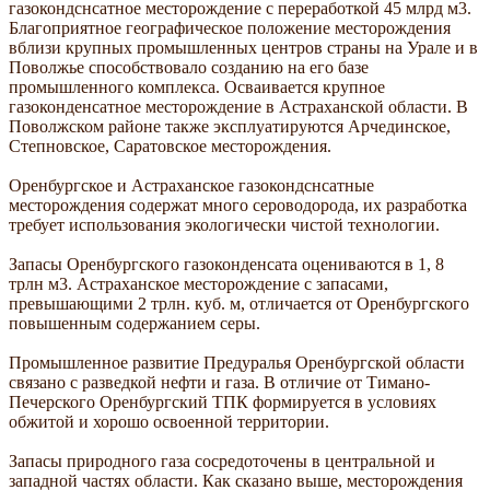
газокондснсатное месторождение с переработкой 45 млрд м3.
Благоприятное географическое положение месторождения
вблизи крупных промышленных центров страны на Урале и в
Поволжье способствовало созданию на его базе
промышленного комплекса. Осваивается крупное
газоконденсатное месторождение в Астраханской области. В
Поволжском районе также эксплуатируются Арчединское,
Степновское, Саратовское месторождения.
Оренбургское и Астраханское газокондснсатные
месторождения содержат много сероводорода, их разработка
требует использования экологически чистой технологии.
Запасы Оренбургского газоконденсата оцениваются в 1, 8
трлн м3. Астраханское месторождение с запасами,
превышающими 2 трлн. куб. м, отличается от Оренбургского
повышенным содержанием серы.
Промышленное развитие Предуралья Оренбургской области
связано с разведкой нефти и газа. В отличие от Тимано-
Печерского Оренбургский ТПК формируется в условиях
обжитой и хорошо освоенной территории.
Запасы природного газа сосредоточены в центральной и
западной частях области. Как сказано выше, месторождения