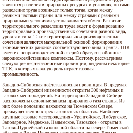
являются различия в природных ресурсах и условиях, но само
разделение труда возникает только тогда, когда между
разными частями страны или между странами с разными
природными условиями устанавливается обмен. Развитие
территориального разделения труда ведет к формированию
территориально-производственных сочетаний разного вида,
уровня и типа. Такие территориально-производственные
сочетания являются материальной основой формирования
экономических районов соответствующего вида и ранга. ТПК
вместе с непроизводственной сферой образуют районные
народнохозяйственные комплексы. Поэтому, рассматривая
следующие нефтегазоносные провинции, выделим некоторые
ТПК, в которых важную роль играет газовая
промышленность.
Западно-Сибирская нефтегазоносная провинция. В пределах
Западно-Сибирской низменности открыты 300 нефтяных и
газовых месторождений. На территории Западной Сибири
расположены основные запасы природного газа страны. Из
них более половины находится на Тюменском Севере,
преимущественно в трех газоносных областях. Наиболее
крупные газовые месторождения - Уренгойское, Ямбургское,
Заполярное, Медвежье, Надымское, Тазовское - открыты в
Тазово-Пурпейской газоносной области на севере Тюменской
области в Ямало-Ненецком автономном округе. Весьма