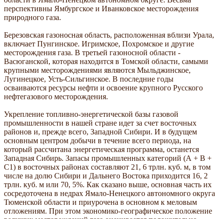
перспективны Ямбургское и Иванковское месторождения
природного газа.
Березовская газоносная область, расположенная вблизи Урала,
включает Пунгинское. Игримское, Похромское и другие
месторождения газа. В третьей газоносной области -
Васюганской, которая находится в Томской области, самыми
крупными месторождениями являются Мыльджинское,
Лугинецкое, Усть-Сильгинское. В последние годы
осваиваются ресурсы нефти и освоение крупного Русского
нефтегазового месторождения.
Укрепление топливно-энергетической базы газовой
промышленности в нашей стране идет за счет восточных
районов и, прежде всего, Западной Сибири. И в будущем
основным центром добычи в течение всего периода, на
который рассчитана энергетическая программа, останется
Западная Сибирь. Запасы промышленных категорий (А + В +
С1) в восточных районах составляют 21, 6 трлн. куб. м, в том
числе на долю Сибири и Дальнего Востока приходится 16, 2
трлн. куб. м или 70, 5%. Как сказано выше, основная часть их
сосредоточена в недрах Ямало-Ненецкого автономного округа
Тюменской области и приурочена в основном к меловым
отложениям. При этом экономико-географическое положение