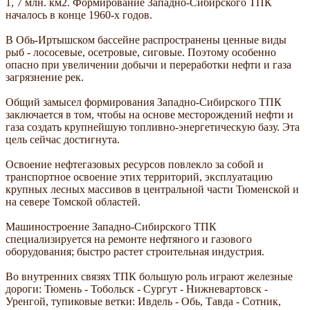
1, 7 млн. км2. Формирование Западно-Сибирского ТПК
началось в конце 1960-х годов.
В Обь-Иртышском бассейне распространены ценные виды
рыб - лососевые, осетровые, сиговые. Поэтому особенно
опасно при увеличении добычи и переработки нефти и газа
загрязнение рек.
Общий замысел формирования Западно-Сибирского ТПК
заключается в том, чтобы на основе месторождений нефти и
газа создать крупнейшую топливно-энергетическую базу. Эта
цель сейчас достигнута.
Освоение нефтегазовых ресурсов повлекло за собой и
транспортное освоение этих территорий, эксплуатацию
крупных лесных массивов в центральной части Тюменской и
на севере Томской областей.
Машиностроение Западно-Сибирского ТПК
специализируется на ремонте нефтяного и газового
оборудования; быстро растет строительная индустрия.
Во внутренних связях ТПК большую роль играют железные
дороги: Тюмень - Тобольск - Сургут - Нижневартовск -
Уренгой, тупиковые ветки: Ивдель - Обь, Тавда - Сотник,