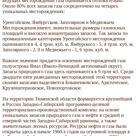
ведущих месторождений газа оценивается положительно.
Около 80% всех запасов газа сосредоточено на четырех
уникальных месторождениях:
Уренгойском, Ямбургском, Заполярном и Медвежьем.
Месторождения имеют, значительные размеры газоносных
площадей и высокую концентрацию запасов. Так запасы по
промышленным категориям Уренгойского месторождения
оцениваются в 4, 4 трлн. куб. м, Ямбурского - 5, 4 трлн. куб. м,
Заполярного - 2, 0 и Медвежьего - 1, 6 трлн. куб. м.
Важное значение придается освоению месторождений газа
полуострова Ямал (Ямало-Ненецкий автономный округ).
Запасы природного газа здесь оцениваются в 9 трлн м3. Среди
двадцати пяти разведанных месторождений этой территории
своими запасами выделяются Бованенковское, Арктическое,
Крузенштерновское, Новопортовское.
На территории Тюменской области формируется крупнейший
в России Западно-Сибирский программно-целевой
территориально-производственный комплекс на основе
уникальных запасов природного газа и нефти в средней и
северной частях Западно-Сибирской равнины, а также
значительных лесных ресурсов. Ресурсы нефти и газа были
открыты здесь в начале 1960-х годов на огромной площади в