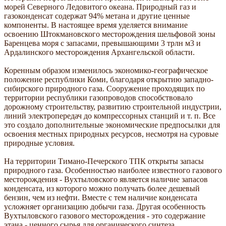
морей Северного Ледовитого океана. Природный газ и
газоконденсат содержат 94% метана и другие ценные
компоненты. В настоящее время уделяется внимание
освоению Штокмановского месторождения шельфовой зоны
Баренцева моря с запасами, превышающими 3 трлн м3 и
Ардалинского месторождения Архангельской области.
Коренным образом изменилось экономико-географическое
положение республики Коми, благодаря открытию западно-
сибирского природного газа. Сооружение проходящих по
территории республики газопроводов способствовало
дорожному строительству, развитию строительной индустрии,
линий электропередач до компрессорных станций и т. п. Все
это создало дополнительные экономические предпосылки для
освоения местных природных ресурсов, несмотря на суровые
природные условия.
На территории Тимано-Печерского ТПК открыты запасы
природного газа. Особенностью наиболее известного газового
месторождения - Вухтыловского является наличие запасов
конденсата, из которого можно получать более дешевый
бензин, чем из нефти. Вместе с тем наличие конденсата
усложняет организацию добычи газа. Другая особенность
Вухтыловского газового месторождения - это содержание
этана - ценного сырья для органического синтеза.