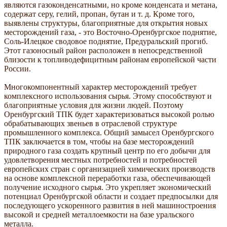
являются газоконденсатными, но кроме конденсата и метана,
содержат серу, гелий, пропан, бутан и т. д. Кроме того,
выявлены структуры, благоприятные для открытия новых
месторождений газа, - это Восточно-Оренбургское поднятие,
Соль-Илецкое сводовое поднятие, Предуральский прогиб.
Этот газоносный район расположен в непосредственной
близости к топливодефицитным районам европейской части
России.
Многокомпонентный характер месторождений требует
комплексного использования сырья. Этому способствуют и
благоприятные условия для жизни людей. Поэтому
Оренбургский ТПК будет характеризоваться высокой ролью
обрабатывающих звеньев в отраслевой структуре
промышленного комплекса. Общий замысел Оренбургского
ТПК заключается в том, чтобы на базе месторождений
природного газа создать крупный центр по его добычи для
удовлетворения местных потребностей и потребностей
европейских стран с организацией химических производств
на основе комплексной переработки газа, обеспечивающей
получение исходного сырья. Это укрепляет экономический
потенциал Оренбургской области и создает предпосылки для
последующего ускоренного развития в ней машиностроения
высокой и средней металлоемкости на базе уральского
металла.