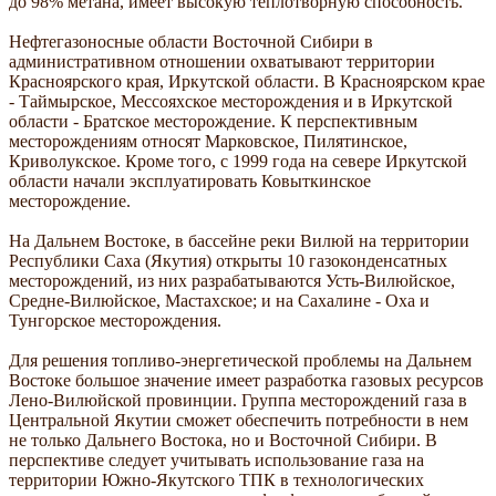
до 98% метана, имеет высокую теплотворную способность.
Нефтегазоносные области Восточной Сибири в
административном отношении охватывают территории
Красноярского края, Иркутской области. В Красноярском крае
- Таймырское, Мессояхское месторождения и в Иркутской
области - Братское месторождение. К перспективным
месторождениям относят Марковское, Пилятинское,
Криволукское. Кроме того, с 1999 года на севере Иркутской
области начали эксплуатировать Ковыткинское
месторождение.
На Дальнем Востоке, в бассейне реки Вилюй на территории
Республики Саха (Якутия) открыты 10 газоконденсатных
месторождений, из них разрабатываются Усть-Вилюйское,
Средне-Вилюйское, Мастахское; и на Сахалине - Оха и
Тунгорское месторождения.
Для решения топливо-энергетической проблемы на Дальнем
Востоке большое значение имеет разработка газовых ресурсов
Лено-Вилюйской провинции. Группа месторождений газа в
Центральной Якутии сможет обеспечить потребности в нем
не только Дальнего Востока, но и Восточной Сибири. В
перспективе следует учитывать использование газа на
территории Южно-Якутского ТПК в технологических