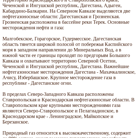
Чеченской и Ингушской республик, Дагестана, Адыгеи,
Кабардино-Балкарии. На Северном Кавказе выделяются две
нефтегазоносные области: Дагестанская и Грозненская.
Грозненская расположена в бассейне реки Терек. Основные
месторождения нефти и газа:
Малгобекское, Горагорское, Гудермесское. Дагестанская
область тянется широкой полосой от побережья Каспийского
моря в западном направлении до Минеральных Вод, а в
южной части ее границы проходят по предгорьям Большого
Кавказа и охватывают территорию Северной Осетии,
Чеченской и Ингушской республик, Дагестана. Важнейшие
нефтегазоносные месторождения Дагестана - Махачкалинское,
Ачису, Избербашское. Крупное месторождение газа в
республике - Дагестанские огни.
В пределах Северо-Западного Кавказа расположены
Ставропольская и Краснодарская нефтегазоносные области. В
Ставропольском крае крупными месторождениями газа
являются Северо-Ставропольское и Пелагиадинское, в
Краснодарском крае - Ленинградское, Майкопское и
Березанское.
Природный газ относится к высококачественному, содержит