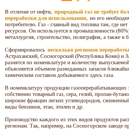
В отличие от нефти,
природный газ не требует б
переработки для использования,
но его необходим
потребителю. Газ - главный вид топлива там, где не
ресурсов. Он используется в промышленности (80%) 
металлургия, строительство, полиграфия, а также в б
Сформировалось
несколько регионов переработк
Астраханский, Сосногорский (Республика Коми) и 
разнятся по номенклатуре и количеству выпускаемой
объясняется объемом разведанных запасов ближай
химическим составом добываемого здесь газа.
В номенклатуру продукции газоперерабатывающих з
собственно товарный газ, сера, гелий, пропан-бутано
широкие фракции легких углеводородов, сжиженный 
виды бензинов, этан, этилен и др.
Производство каждого из этих видов продуктов ра
регионам. Так, например, на Сосногорском заводе п