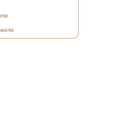
сти
ности