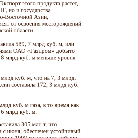
кспорт этого продукта растет,
НГ, но и государства
о-Восточной Азии,
сят от освоения месторождений
ской области.
вила 589, 7 млрд куб. м, или
ятиями ОАО «Газпром» добыто
а 8 млрд куб. м меньше уровня
млрд куб. м, что на 7, 3 млрд.
ссии составила 172, 3 млрд куб.
лрд куб. м газа, в то время как
6 млрд куб. м.
ставила 305 млн т, что
ая с июня, обеспечен устойчивый
ении с 1998 годом рост добычи