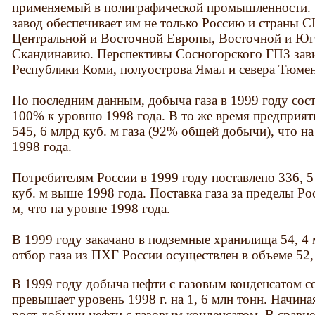
применяемый в полиграфической промышленности. Э
завод обеспечивает им не только Россию и страны С
Центральной и Восточной Европы, Восточной и Юг
Скандинавию. Перспективы Сосногорского ГПЗ зави
Республики Коми, полуострова Ямал и севера Тюмен
По последним данным, добыча газа в 1999 году соста
100% к уровню 1998 года. В то же время предпри
545, 6 млрд куб. м газа (92% общей добычи), что н
1998 года.
Потребителям России в 1999 году поставлено 336, 5 
куб. м выше 1998 года. Поставка газа за пределы Ро
м, что на уровне 1998 года.
В 1999 году закачано в подземные хранилища 54, 4 м
отбор газа из ПХГ России осуществлен в объеме 52, 
В 1999 году добыча нефти с газовым конденсатом со
превышает уровень 1998 г. на 1, 6 млн тонн. Начин
рост добычи нефти с газовым конденсатом. В сравн