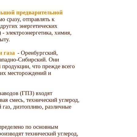
ольшой предварительной
о сразу, отправлять к
т других энергетических
- электроэнергетика, химия,
ыту.
и газа
- Оренбургский,
Западно-Сибирский. Они
 продукции, что прежде всего
ших месторождений и
аводов (ГПЗ) входят
вая смесь, технический углерод,
газ, дизтопливо, различные
спределено по основным
роизводят технический углерод,