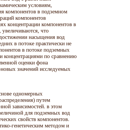
намическим условиям,
ия компонентов в подземном
траций компонентов
иях концентрации компонентов в
, увеличиваются, что
 достижении насыщения вод
дних в потоке практически не
понентов в потоке подземных
и концентрациями по сравнению
твенной оценки фона
оновых значений исследуемых
основе одномерных
распределения) путем
нной зависимостей. в этом
 величиной для подземных вод
ических свойств компонентов.
тико-генетическим методом и