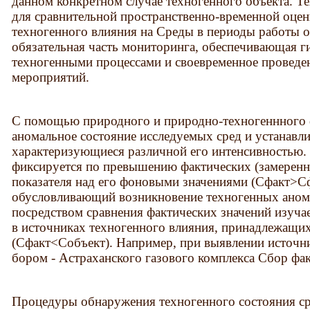
данном конкретном случае техногенного объекта. Т
для сравнительной пространственно-временной оцен
техногенного влияния на Среды в периоды работы о
обязательная часть мониторинга, обеспечивающая г
техногенными процессами и своевременное провед
мероприятий.
С помощью природного и природно-техногеннного 
аномальное состояние исследуемых сред и устанавли
характеризующиеся различной его интенсивностью.
фиксируется по превышению фактических (замеренн
показателя над его фоновыми значениями (Сфакт>Cф
обусловливающий возникновение техногенных анома
посредством сравнения фактических значений изуча
в источниках техногенного влияния, принадлежащи
(Сфакт<Cобъект). Например, при выявлении источн
бором - Астраханского газового комплекса Сбор ф
Процедуры обнаружения техногенного состояния ср