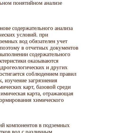
льном понятийном анализе
нове содержательного анализа
ческих условий. при
земных вод обязателен учет
 поэтому в отчетных документов
 выполнении содержательного
ктеристики оказываются
идрогеологических и других
остигается соблюдением правил
, изучение загрязнения
мических карт, базовой среди
химическая карта, отражающая
формирования химического
ий компонентов в подземных
стков вод с различным