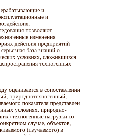
рерабатывающие и
 эксплуатационные и
воздействия.
следования позволяют
техногенные изменения
ориях действия предприятий
серьезная база знаний о
ческих условиях, сложившихся
распространения техногенных
ду оценивается в сопоставлении
ный, природнотехногенный,
ваемого показателя представлен
енных условиях, природно-
ших) техногенные нагрузки со
онкретном случае, объектов,
живаемого (изучаемого) в