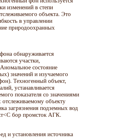
ехногенный фон используется
ки изменений в степи
тслеживаемого объекта. Это
ибкость в управлении
ение природоохранных
фона обнаруживается
ваются участки,
 Аномальное состояние
ых) значений и изучаемого
он). Техногенный объект,
лий, устанавливается
емого показателя со значениями
х отслеживаемому объекту
ика загрязнения подземных вод
акт<C бор промсток АГК.
ед и установления источника