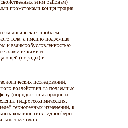
(свойственных этим районам)
ыми промстоками концентрация
ии экологических проблем
кого тела, а именно подземная
вом и взаимообусловленностью
 геохимическими и
щающей (породы) и
еологических исследований,
ного воздействия на подземные
феру (породы зоны аэрации и
елении гидрогеохимических,
елей техногенных изменений, в
льных компонентов гидросферы
альных методов.