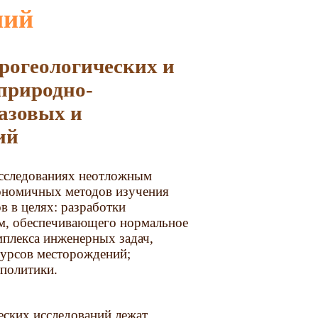
ний
природно-
газовых и
ий
исследованиях неотложным
кономичных методов изучения
в в целях: разработки
ом, обеспечивающего нормальное
мплекса инженерных задач,
урсов месторождений;
 политики.
еских исследований лежат