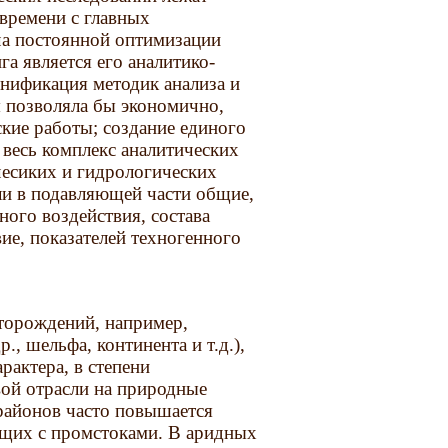
времени с главных
ча постоянной оптимизации
а является его аналитико-
унификация методик анализа и
 позволяла бы экономично,
кие работы; создание единого
 весь комплекс аналитических
чесиких и гидрологических
ли в подавляющей части общие,
ого воздействия, состава
е, показателей техногенного
торождений, например,
, шельфа, континента и т.д.),
рактера, в степени
вой отрасли на природные
районов часто повышается
ющих с промстоками. В аридных