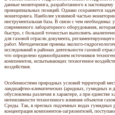
данные мониторинга, разработанного к настоящему 
принципиальных позиций. Однако сохраняется зада
мониторинга. Наиболее уязвимой частью мониторинг
инструментальная база. В связи с чем необходимы: 
современного лабораторного оборудования, которая
быстро, с большой точностью выполнять аналитичес
для газовой отрасли документа, регламентирующего
работ. Методические приемы эколого-гидрогеологи
исследований в районах деятельности газовой отрас
что определено единообразием источников техногенн
компонентов, испытывающих техногенное воздействи
воздействия.
Особенностями природных условий территорий мес
ландшафтно-климатических (аридных, гумидных и др.
обусловлены различия в характере, а при единстве ха
интенсивности техногенного влияния объектов газо
Среды. Так, в пресных подземных водах гумидных 
концентрация компонентов-загрязнителей, поступа