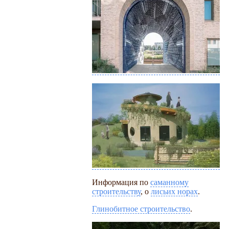
Информация по
саманному
строительству
, о
лисьих норах
.
Глинобитное строительство
.