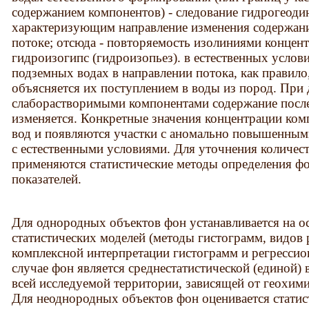
содержанием компонентов) - следование гидрогеоди
характеризующим направление изменения содержан
потоке; отсюда - повторяемость изолиниями концен
гидроизогипс (гидроизопьез). в естественных услов
подземных водах в направлении потока, как правило
объясняется их поступлением в воды из пород. При
слаборастворимыми компонентами содержание после
изменяется. Конкретные значения концентрации ком
вод и появляются участки с аномально повышенным
с естественными условиями. Для уточнения количес
применяются статистические методы определения ф
показателей.
Для однородных объектов фон устанавливается на 
статистических моделей (методы гистограмм, видов 
комплексной интерпретации гистограмм и регрессио
случае фон является среднестатистической (единой)
всей исследуемой территории, зависящей от геохим
Для неоднородных объектов фон оценивается статис