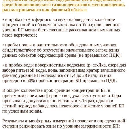
среде Бованенковского газоконденсатного месторождения,
рассматриваемого как фоновый объект:
• в пробах атмосферного воздуха наблюдается колебание
концентраций в обозначенных точках отбора; повышенные
уровни БП могли быть связаны с рассеиванием выхлопных
газов вертолетов;
• пробы почвы и растительности обследованных участков
свидетельствуют об отсутствии значительного загрязнения
данных объектов окружающей среды (не превышают ПДК);
• в пробах воды поверхностных водоемов (р. се-Яха, озера для
забора питьевой воды, вода, заполнившая кратер загашенного
факела) уровни БП колебались от 1,4 до 28 нг/л; из них
примерно в 50% проб концентрация БП превышала ПДК.
В общем количестве проб средние концентрации БП в
приземном слое атмосферного воздуха всех пунктов отбора
превышали допустимые нормативы в 3-16 раз, однако в
летний период наблюдалось некоторое снижение уровней БП
по условным зонам.
Результаты атмосферных измерений позволят в определенной
степени ранжировать зоны по уровням загрязненности БП: