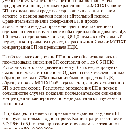
уменьшением к санитарнозащитной и жилой зонам. На
предприятии по подземному хранению газа-МСПХГуровни
БП в окружающей среде исследовались в сравнительном
аспекте: в период закачки газа и нейтральный период.
Сравнительный анализ содержания БП в пробах
атмосферного воздуха промзоны дает представление об
одинаково невысоком уровне в оба периода обследования: 4,8
1,0 нг/м - в период закачки газа, 3,8 1,0 нг/м - в нейтральный
период. в контрольном пункте, на расстоянии 2 км от МСПХГ
концентрация БП не превышала ПДК.
Наиболее высокие уровни БП в почве обнаруживались на
промплощадке (значения БП составили от 1 до 8,5 ПДК).
Источником этого загрязнения могут быть нефтепродукты,
смазочные масла и транспорт. Однако из всех исследованных
образцов почвы в 70% показания были в пределах ПДК; в
образцах почвы МСПХГнаблюдалась тенденция к снижению
БП в летнем сезоне. Результаты определения БП в почве в
большинстве случаев показали последовательное снижение
концентраций канцерогена по мере удаления от изучаемого
источника.
В пробах растительности превышение фонового уровня БП
обнаружено только в одной пробе. Концентрации составили
5,7;7,8;6,0 и5,0 мкг/кг при соответствующем расстоянии от
источника 50,10,200 300м.