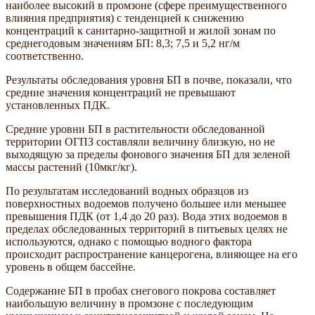
наиболее высокий в промзоне (сфере преимущественного
влияния предприятия) с тенденцией к снижению
концентраций к санитарно-защитной и жилой зонам по
среднегодовым значениям БП: 8,3; 7,5 и 5,2 нг/м
соответственно.
Результаты обследования уровня БП в почве, показали, что
средние значения концентраций не превышают
установленных ПДК.
Средние уровни БП в растительности обследованной
территории ОГПЗ составляли величину близкую, но не
выходящую за пределы фонового значения БП для зеленой
массы растений (10мкг/кг).
По результатам исследований водных образцов из
поверхностных водоемов получено большее или меньшее
превышения ПДК (от 1,4 до 20 раз). Вода этих водоемов в
пределах обследованных территорий в питьевых целях не
используются, однако с помощью водного фактора
происходит распространение канцерогена, влияющее на его
уровень в общем бассейне.
Содержание БП в пробах снегового покрова составляет
наибольшую величину в промзоне с последующим