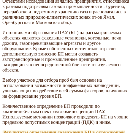
Объектами исследования являлись предприятия, относящиеся
к разным подотраслям газовой промышленности - бурению,
переработке и подземному хранению газа и располагались в
различных природно-климатических зонах (п-ов Ямал,
Оренбургская и Московская обл.).
Источниками образования ПАУ (БП) на рассматриваемых
объектах являются факельные установки, котельные, печи
дожига, газоперекачивающие агрегаты и другое
оборудование. Кроме собственных источников отрасли
дополнительную эмиссию БП могли создавать
автотранспортные и промышленные предприятия,
находящиеся в непосредственной близости от изучаемого
объекта.
Выбор участков для отбора проб был основан на
использовании возможности подфакельных наблюдений,
учитывающих воздействие всей суммы факторов, влияющих
на формирование уровня БП.
Количественное определение БП проводили по
квазилинейчатым спектрам люминесценции ПАУ.
Используемые методики позволяют определять БП на уровне
предельно допустимых концентраций (ПДК) и ниже.
Результаты определения содержания БП в окружающей