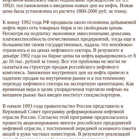
1992г. постановления о введении новых цен на нефть. Новая
цена была установлена из расчета 1800-2000 руб. за тонну.
К концу 1992 года РФ продавала около половины добываемой
нефти через сеть товарных бирж и по свободным ценам.
Несмотря на подпитку экономики эмиссионными деньгами,
платежеспособность отечественных предприятий, тогда еще в
большинстве своем государственных, падала, что неизбежно
отразилось и на ценах нефтяного сектора. В результате в
декабре 1992 года на бирже цены на нефть варьировались от 8
до 16 тыс. рублей за тонну. Все эти проблемы не могли не
сказаться на структуре продаж российского нефтяного
комплекса. Занижение внутренних цен на нефть привело к
падению продаж на внутреннем рынке и к постепенному
переходу нефтяного сектора на экспортную ориентацию. Как
временная мера в целях упорядочения торговли нефтью на
внешнем рынке был введен институт спецэкспортеров.
В начале 1993 года правительство России представило в
Верховный Совет программу реформирования нефтяной
отрасли России. Согласно этой программе предполагалось
провести акционирование многих российских предприятий
нефтяной отрасли, с постепенной передачей основного пакета
акций в руки частных инвесторов. В результате реализаций