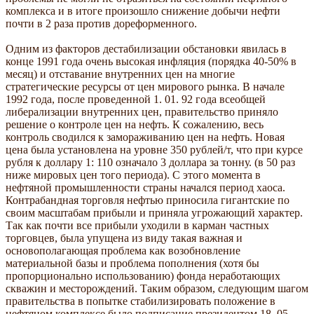
комплекса и в итоге произошло снижение добычи нефти
почти в 2 раза против дореформенного.
Одним из факторов дестабилизации обстановки явилась в
конце 1991 года очень высокая инфляция (порядка 40-50% в
месяц) и отставание внутренних цен на многие
стратегические ресурсы от цен мирового рынка. В начале
1992 года, после проведенной 1. 01. 92 года всеобщей
либерализации внутренних цен, правительство приняло
решение о контроле цен на нефть. К сожалению, весь
контроль сводился к замораживанию цен на нефть. Новая
цена была установлена на уровне 350 рублей/т, что при курсе
рубля к доллару 1: 110 означало 3 доллара за тонну. (в 50 раз
ниже мировых цен того периода). С этого момента в
нефтяной промышленности страны начался период хаоса.
Контрабандная торговля нефтью приносила гигантские по
своим масштабам прибыли и приняла угрожающий характер.
Так как почти все прибыли уходили в карман частных
торговцев, была упущена из виду такая важная и
основополагающая проблема как возобновление
материальной базы и проблема пополнения (хотя бы
пропорционально использованию) фонда неработающих
скважин и месторождений. Таким образом, следующим шагом
правительства в попытке стабилизировать положение в
нефтяном комплексе было подписание президентом 18. 05.