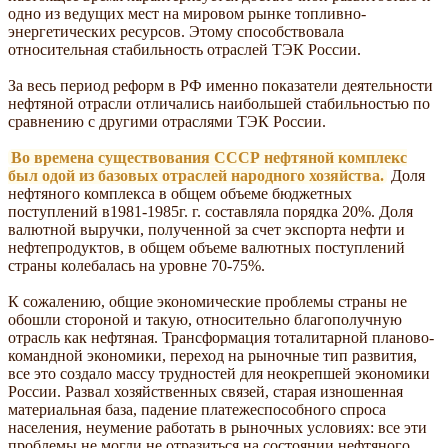
одно из ведущих мест на мировом рынке топливно-
энергетических ресурсов. Этому способствовала
относительная стабильность отраслей ТЭК России.
За весь период реформ в РФ именно показатели деятельности
нефтяной отрасли отличались наибольшей стабильностью по
сравнению с другими отраслями ТЭК России.
Во времена существования СССР нефтяной комплекс
был одой из базовых отраслей народного хозяйства.
Доля
нефтяного комплекса в общем объеме бюджетных
поступлений в1981-1985г. г. составляла порядка 20%. Доля
валютной выручки, полученной за счет экспорта нефти и
нефтепродуктов, в общем объеме валютных поступлений
страны колебалась на уровне 70-75%.
К сожалению, общие экономические проблемы страны не
обошли стороной и такую, относительно благополучную
отрасль как нефтяная. Трансформация тоталитарной планово-
командной экономики, переход на рыночные тип развития,
все это создало массу трудностей для неокрепшей экономики
России. Развал хозяйственных связей, старая изношенная
материальная база, падение платежеспособного спроса
населения, неумение работать в рыночных условиях: все эти
проблемы не могли не отразиться на состоянии нефтяного