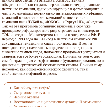
данной программы из бывших производственных
объединений были созданы вертикально-интегрированные
нефтяные компании, функционирующие в форме холдинга. К
числу крупнейших вертикально-интегрированных нефтяных
компаний относятся такие компаний относятся такие
компании как «ЛУКойл», «ЮКОС», «Сургут НГ», «Сиданко».
Так же эта программа органично включала в себя уже
прошедшее реформирование ряда отраслевых министерств
ТЭК и создание Министерства топлива и энергетики РФ. В
период с 1993 года по 1996 год в нефтяном комплексе РФ
сохранилась тенденция к спаду производства. И хотя в
последние годы наметилась определенная тенденция к
снижению темпов спада, положение продолжает ухудшаться и
становиться все более угрожающим. Причем, не только для
самой отрасли, для ее эффективного функционирования, но и
для всей энергетической безопасности страны. Причин тому
несколько, как общеэкономического характера, так и
свойственных нефтяной отрасли.
Как образуется нефть?
Смертоносные туманы
Чёрные океаны
Восстановление и упрочнение деталей, Плазма-плюс
Углеводородная эра