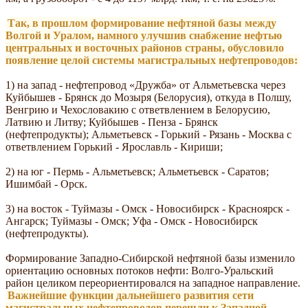
Так, в прошлом формирование нефтяной базы между
Волгой и Уралом, намного улучшив снабжение нефтью
центральных и восточных районов страны, обусловило
появление целой системы магистральных нефтепроводов:
1) на запад - нефтепровод «Дружба» от Альметьевска через
Куйбышев - Брянск до Мозыря (Белорусия), откуда в Полшу,
Венгрию и Чехословакию с ответвлением в Белорусию,
Латвию и Литву; Куйбышев - Пенза - Брянск
(нефтепродукты); Альметьевск - Горький - Рязань - Москва с
ответвлением Горький - Ярославль - Кириши;
2) на юг - Пермь - Альметьевск; Альметьевск - Саратов;
Ишимбай - Орск.
3) на восток - Туймазы - Омск - Новосибирск - Красноярск -
Ангарск; Туймазы - Омск; Уфа - Омск - Новосибирск
(нефтепродукты).
Формирование Западно-Сибирской нефтяной базы изменило
ориентацию основных потоков нефти: Волго-Уральский
район целиком переориентировался на западное направление.
Важнейшие функции дальнейшего развития сети
магистральных нефтепроводов перешли к Западной