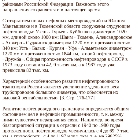
районами Российской Федерации. Важность этого
направления сохраняется и в настоящее время.
С открытием новых нефтяных месторождений на Южном
Мангышлаке и в Тюменской области сооружены слудующие
нефтепроводы: Узень - Гурьев - Куйбышев диаметром 1020
мм, длиной около 1000 км; Шаим - Тюмень, Александровское
- Анжеро - Суджинск диаметром 1220 мм и протяженностью
840 км; Усть - Балык - Курган - Уфа - Альметьевск диаметром
1220 мм и протяженностью 1844 км, второй нефтепровод
«Дружба». Общая протяженность нефтепроводов в СССР в
1973 году составила 42, 9 тысяч км, а к 1987 году уже
превысила 82 тыс. км.
Характерной особенностью развития нефтепроводного
транспорта России является увеличение удельного веса
трубопроводов большого диаметра, что объясняется их
высокой рентабельностью. [3. Стр. 176-177]
Развитие нефтепроводного транспорта определяется общим
состоянием дел в нефтяной промышленности, т. к. между
ними существует неразрывная связь. Например, во время
благоприятной ситуации в отрасли с 1940 по 1980 годы
протяженность нефтепроводов увеличилась с 4 до 69, 7 тыс.
км, а грузооборот - с 4 до 1197 млрд. ткм, т. е. на 29825%.