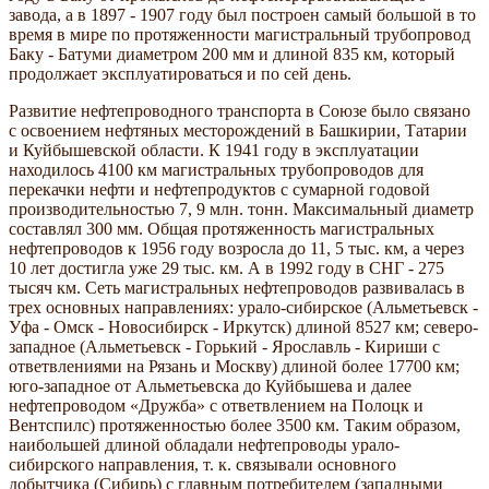
завода, а в 1897 - 1907 году был построен самый большой в то
время в мире по протяженности магистральный трубопровод
Баку - Батуми диаметром 200 мм и длиной 835 км, который
продолжает эксплуатироваться и по сей день.
Развитие нефтепроводного транспорта в Союзе было связано
с освоением нефтяных месторождений в Башкирии, Татарии
и Куйбышевской области. К 1941 году в эксплуатации
находилось 4100 км магистральных трубопроводов для
перекачки нефти и нефтепродуктов с сумарной годовой
производительностью 7, 9 млн. тонн. Максимальный диаметр
составлял 300 мм. Общая протяженность магистральных
нефтепроводов к 1956 году возросла до 11, 5 тыс. км, а через
10 лет достигла уже 29 тыс. км. А в 1992 году в СНГ - 275
тысяч км. Сеть магистральных нефтепроводов развивалась в
трех основных направлениях: урало-сибирское (Альметьевск -
Уфа - Омск - Новосибирск - Иркутск) длиной 8527 км; северо-
западное (Альметьевск - Горький - Ярославль - Кириши с
ответвлениями на Рязань и Москву) длиной более 17700 км;
юго-западное от Альметьевска до Куйбышева и далее
нефтепроводом «Дружба» с ответвлением на Полоцк и
Вентспилс) протяженностью более 3500 км. Таким образом,
наибольшей длиной обладали нефтепроводы урало-
сибирского направления, т. к. связывали основного
добытчика (Сибирь) с главным потребителем (западными