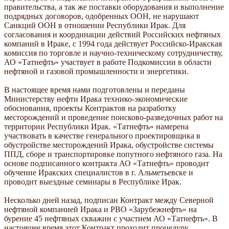
правительства, а так же поставки оборудования и выполнение
подрядных договоров, одобренных ООН, не нарушают
Санкций ООН в отношении Республики Ирак. Для
согласования и координации действий Российских нефтяных
компаний в Ираке, с 1994 года действует Российско-Иракская
комиссия по торговле и научно-техническому сотрудничеству,
АО «Татнефть» участвует в работе Подкомиссии в области
нефтяной и газовой промышленности и энергетики.
В настоящее время нами подготовлены и переданы
Министерству нефти Ирака технико-экономические
обоснования, проекты Контрактов на разработку
месторождений и проведение поисково-разведочных работ на
территории Республики Ирак. «Татнефть» намерена
участвовать в качестве генерального проектировщика в
обустройстве месторождений Ирака, обустройстве системы
ППД, сборе и транспортировке попутного нефтяного газа. На
основе подписанного контракта АО «Татнефть» проводит
обучение Иракских специалистов в г. Альметьевске и
проводит выездные семинары в Республике Ирак.
Несколько дней назад, подписан Контракт между Северной
нефтяной компанией Ирака и РВО «Зарубежнефть» на
бурение 45 нефтяных скважин с участием АО «Татнефть». В
настоящее время этот Контракт проходит процедуру