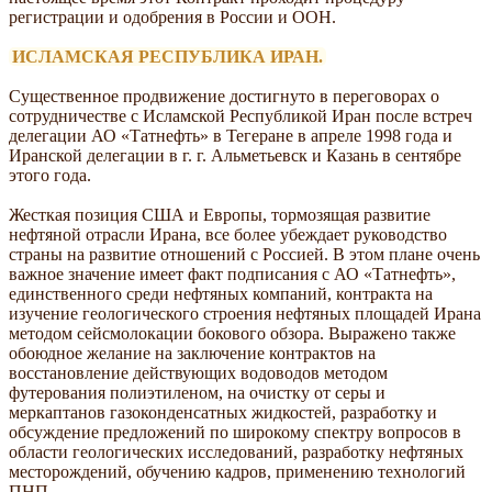
регистрации и одобрения в России и ООН.
ИСЛАМСКАЯ РЕСПУБЛИКА ИРАН.
Существенное продвижение достигнуто в переговорах о
сотрудничестве с Исламской Республикой Иран после встреч
делегации АО «Татнефть» в Тегеране в апреле 1998 года и
Иранской делегации в г. г. Альметьевск и Казань в сентябре
этого года.
Жесткая позиция США и Европы, тормозящая развитие
нефтяной отрасли Ирана, все более убеждает руководство
страны на развитие отношений с Россией. В этом плане очень
важное значение имеет факт подписания с АО «Татнефть»,
единственного среди нефтяных компаний, контракта на
изучение геологического строения нефтяных площадей Ирана
методом сейсмолокации бокового обзора. Выражено также
обоюдное желание на заключение контрактов на
восстановление действующих водоводов методом
футерования полиэтиленом, на очистку от серы и
меркаптанов газоконденсатных жидкостей, разработку и
обсуждение предложений по широкому спектру вопросов в
области геологических исследований, разработку нефтяных
месторождений, обучению кадров, применению технологий
ПНП.