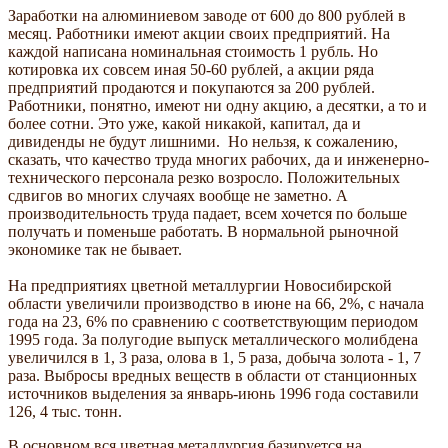
Заработки на алюминиевом заводе от 600 до 800 рублей в
месяц. Работники имеют акции своих предприятий. На
каждой написана номинальная стоимость 1 рубль. Но
котировка их совсем иная 50-60 рублей, а акции ряда
предприятий продаются и покупаются за 200 рублей.
Работники, понятно, имеют ни одну акцию, а десятки, а то и
более сотни. Это уже, какой никакой, капитал, да и
дивиденды не будут лишними. Но нельзя, к сожалению,
сказать, что качество труда многих рабочих, да и инженерно-
технического персонала резко возросло. Положительных
сдвигов во многих случаях вообще не заметно. А
производительность труда падает, всем хочется по больше
получать и поменьше работать. В нормальной рыночной
экономике так не бывает.
На предприятиях цветной металлургии Новосибирской
области увеличили производство в июне на 66, 2%, с начала
года на 23, 6% по сравнению с соответствующим периодом
1995 года. За полугодие выпуск металлического молибдена
увеличился в 1, 3 раза, олова в 1, 5 раза, добыча золота - 1, 7
раза. Выбросы вредных веществ в области от станционных
источников выделения за январь-июнь 1996 года составили
126, 4 тыс. тонн.
В основном вся цветная металлургия базируется на