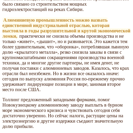
было связано со строительством мощных
гидроэлектростанций на реках Сибири.
Алюминиевую промышленность можно назвать
единственной индустриальной отраслью, которая
выстояла в годы разрушительной и крутой экономической
ломки,
практически не снизила объемы производства и не
только «живет», «дышит», но и развивается. Это кажется тем
более удивительным, что «оборонка», потреблявшая львиную
долю «крылатого металла», резко снизила заказы в связи с
крупномасштабными сокращениями производства военной
техники, да и многие другие партнеры, не имея денег, не
получая поставки с алюминиевых заводов. Казалось, что крах
отрасли был неизбежен. Но в жизни все оказалось иначе:
сегодня по выпуску алюминия Россия по-прежнему прочно
удерживает лидирующие позиции в мире, занимая второе
место после США.
Толлинг предложенный западными фирмами, помог
Новокузнецкому алюминиевому заводу выплыть в бурном
море экономического кризиса и чувствовать сегодня себя
достаточно уверенно. Но сейчас налоги, растущие цены на
электроэнергию и другие издержки съедают значительную
долю прибыли.