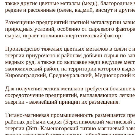
также другие цветные металлы (медь), благородные м
редкие и рассеянные (селен, кадмий, висмут и другие
Размещение предприятий цветной металлургии завис
природных условий, особенно от сырьевого фактор
сырья, играет топливно-энергетический фактор.
Производство тяжелых цветных металлов в связи с
энергии приурочено к районам добычи сырья по за
медных руд, а также по выплавке меди ведущее мест
экономический район, на территории которого выде
Кировоградский, Среднеуральский, Медногорский 
Для получения легких металлов требуется большое 
сосредоточение предприятий, выплавляющих легкие
энергии - важнейший принцип их размещения.
Титано-магниевая промышленность размещается пре
районах добычи сырья (Березниковский магниевый з
энергии (Усть-Каменогорский титано-магниевый заво
титано-магниевой металлургии - обработка металлов 