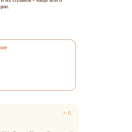
ции.
ние