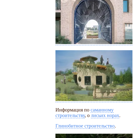
Информация по
саманному
строительству
, о
лисьих норах
.
Глинобитное строительство
.