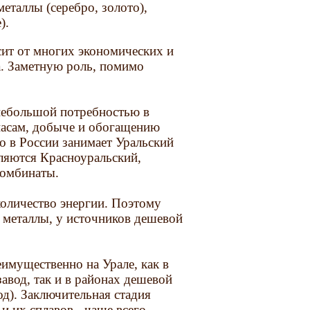
еталлы (серебро, золото),
).
ит от многих экономических и
а. Заметную роль, помимо
 небольшой потребностью в
пасам, добыче и обогащению
о в России занимает Уральский
ляются Красноуральский,
комбинаты.
количество энергии. Поэтому
 металлы, у источников дешевой
имущественно на Урале, как в
авод, так и в районах дешевой
д). Заключительная стадия
и их сплавов - чаще всего