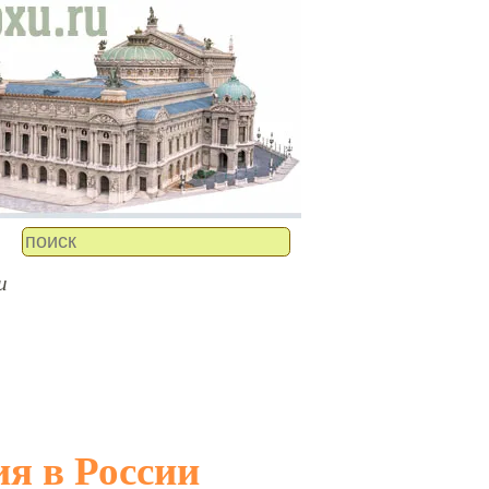
и
ия в России