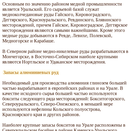
Основным по значению районом медной промышленности
является Уральский. Его сырьевой базой служат
медноколчедановые руды Гайского, Кировоградского,
Дегтярского, Красноуральского, Ревдинского, Блявинского
месторождений, причем Гайское, Кировоградское, Дегтярское
месторождения являются самыми важнейшими. Кроме этого
медные руды добываются в Ревде, Левихе, Полевской,
Медногорске и Карабаше.
В Северном районе медно-никелевые руды разрабатываются в
Мончегорске, в Восточно-Сибирском наиболе крупными
являются Нортльское и Удаканское месторождения.
Запасы алюминиевых руд
Необходимый для производства алюминия глинозем большей
частью вырабатывают в европейских районах и на Урале. В
качестве исходного сырья большей частью используются
бокситы следующего ряда месторождений: Бокситогорского,
Североуральского, Северо-Онежского, в меньшей мере
используются нефелины Кольского полуострова,
Красноярского края и других районов.
Наиболее крупные запасы бокситов на Урале расположены в
Североуральском басейне в районе Каменска-Уральского.