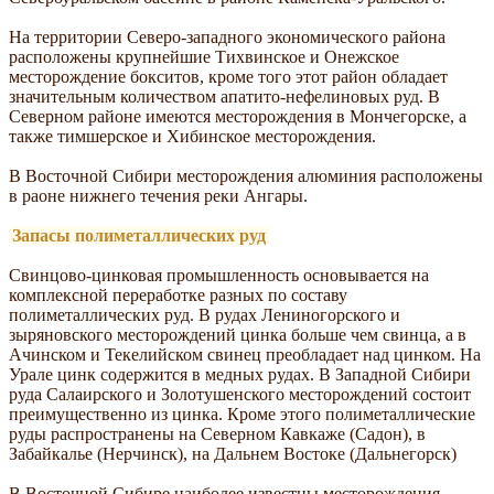
На территории Северо-западного экономического района
расположены крупнейшие Тихвинское и Онежское
месторождение бокситов, кроме того этот район обладает
значительным количеством апатито-нефелиновых руд. В
Северном районе имеются месторождения в Мончегорске, а
также тимшерское и Хибинское месторождения.
В Восточной Сибири месторождения алюминия расположены
в раоне нижнего течения реки Ангары.
Запасы полиметаллических руд
Свинцово-цинковая промышленность основывается на
комплексной переработке разных по составу
полиметаллических руд. В рудах Лениногорского и
зыряновского месторождений цинка больше чем свинца, а в
Ачинском и Текелийском свинец преобладает над цинком. На
Урале цинк содержится в медных рудах. В Западной Сибири
руда Салаирского и Золотушенского месторождений состоит
преимущественно из цинка. Кроме этого полиметаллические
руды распространены на Северном Кавкаже (Садон), в
Забайкалье (Нерчинск), на Дальнем Востоке (Дальнегорск)
В Восточной Сибире наиболее известны месторождения