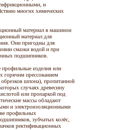
нтифрикционными, и
ействию многих химических
кционный материал в машинои
ционный материал для
ения. Они пригодны для
ловии смазки водой и при
енных подшипников.
е профильные изделия или
ах горячим прессованием
, обрезков шпона), пропитанной
которых случаях древесину
кислотой или пропаркой под
стические массы обладают
ыми и электроизоляционными
тве профильных
одшипников, зубчатых колёс,
лпачков ректификационных