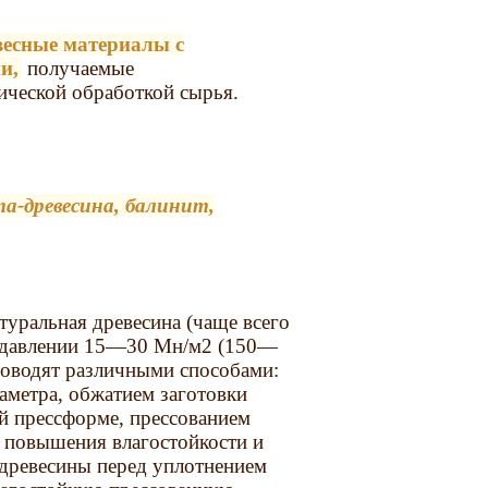
весные материалы с
и,
получаемые
ической обработкой сырья.
та-древесина, балинит,
туральная древесина (чаще всего
при давлении 15—30 Мн/м2 (150—
проводят различными способами:
аметра, обжатием заготовки
й прессформе, прессованием
 повышения влагостойкости и
 древесины перед уплотнением