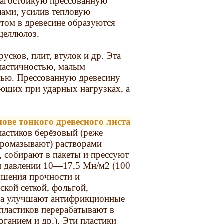
лагостойкую прессованную
лами, усилив тепловую
этом в древесине образуются
целлюлоз.
усков, плит, втулок и др. Эта
пластичностью, малым
тью. Прессованную древесину
ющих при ударных нагрузках, а
ове тонкого древесного листа
ластиков берёзовый (реже
промазывают) растворами
 собирают в пакеты и прессуют
ри давлении 10—17,5 Мн/м2 (100
ышения прочности и
ской сеткой, фольгой,
сла улучшают антифрикционные
 пластиков перерабатывают в
оганием и др.). Эти пластики