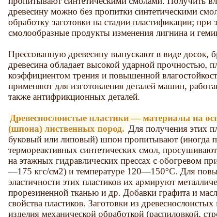
пропитывают синтетическими смолами. Получить в
древесину можно без пропитки синтетическими смо
обработку заготовки на стадии пластификации; при 
смолообразные продукты изменения лигнина и геми
Прессованную древесину выпускают в виде досок, бр
древесина обладает высокой ударной прочностью, 
коэффициентом трения и повышенной влагостойкос
применяют для изготовления деталей машин, работа
также антифрикционных деталей.
Древеснослоистые пластики — материалы на осн
(шпона) лиственных пород.
Для получения этих п
буковый или липовый) шпон пропитывают (иногда 
термореактивных синтетических смол, просушивают,
на этажных гидравлических прессах с обогревом п
—175 кгс/см2) и температуре 120—150°С. Для пов
эластичности этих пластиков их армируют металличе
прорезиненной тканью и др. Добавки графита и ма
свойства пластиков. Заготовки из древеснослоистых
изделия механической обработкой (распиловкой, стр