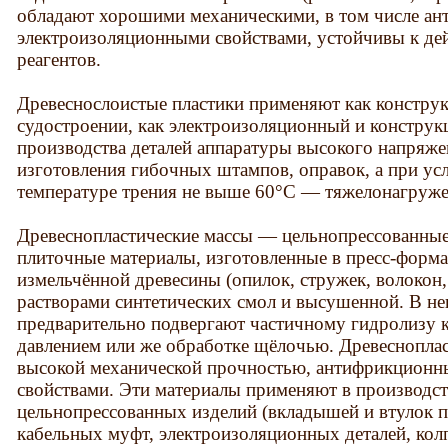
обладают хорошими механическими, в том числе а
электроизоляционными свойствами, устойчивы к д
реагентов.
Древеснослоистые пластики применяют как констру
судостроении, как электроизоляционный и конструк
производства деталей аппаратуры высокого напряж
изготовления гибочных штампов, оправок, а при ус
температуре трения не выше 60°С — тяжелонагруж
Древеснопластические массы — цельнопрессованны
плиточные материалы, изготовленные в пресс-форм
измельчённой древесины (опилок, стружек, волокон
растворами синтетических смол и высушенной. В не
предварительно подвергают частичному гидролизу 
давлением или же обработке щёлочью. Древеснопла
высокой механической прочностью, антифрикционн
свойствами. Эти материалы применяют в производс
цельнопрессованных изделий (вкладышей и втулок п
кабельных муфт, электроизоляционных деталей, ко