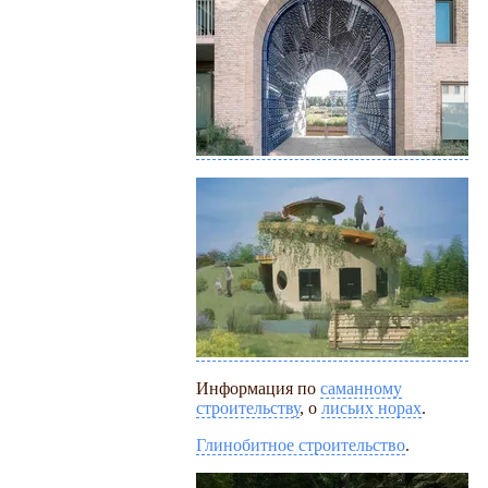
Информация по
саманному
строительству
, о
лисьих норах
.
Глинобитное строительство
.