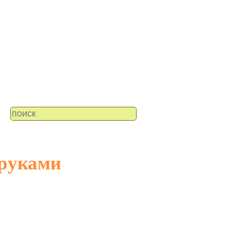
 руками
и