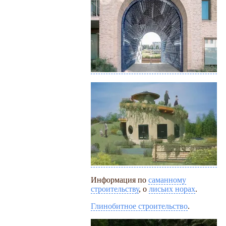
Информация по
саманному
строительству
, о
лисьих норах
.
Глинобитное строительство
.