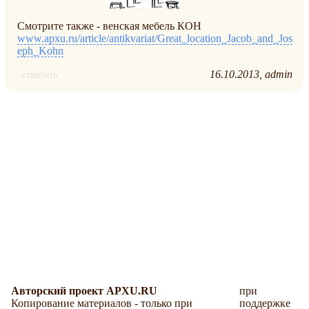
Смотрите также - венская мебель КОН
www.apxu.ru/article/antikvariat/Great_location_Jacob_and_Jos
eph_Kohn
16.10.2013
admin
ответить
Авторский проект APXU.RU
при
Копирование материалов - только при
поддержке