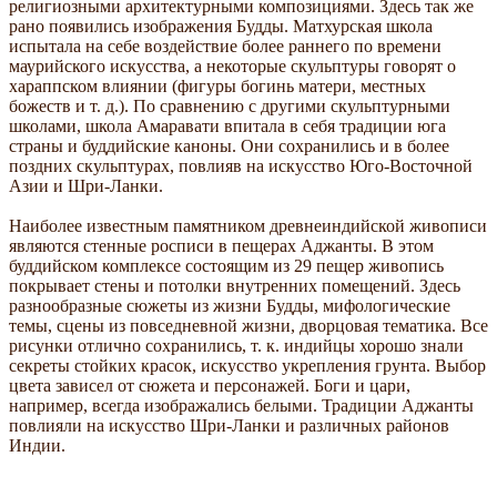
религиозными архитектурными композициями. Здесь так же
рано появились изображения Будды. Матхурская школа
испытала на себе воздействие более раннего по времени
маурийского искусства, а некоторые скульптуры говорят о
хараппском влиянии (фигуры богинь матери, местных
божеств и т. д.). По сравнению с другими скульптурными
школами, школа Амаравати впитала в себя традиции юга
страны и буддийские каноны. Они сохранились и в более
поздних скульптурах, повлияв на искусство Юго-Восточной
Азии и Шри-Ланки.
Наиболее известным памятником древнеиндийской живописи
являются стенные росписи в пещерах Аджанты. В этом
буддийском комплексе состоящим из 29 пещер живопись
покрывает стены и потолки внутренних помещений. Здесь
разнообразные сюжеты из жизни Будды, мифологические
темы, сцены из повседневной жизни, дворцовая тематика. Все
рисунки отлично сохранились, т. к. индийцы хорошо знали
секреты стойких красок, искусство укрепления грунта. Выбор
цвета зависел от сюжета и персонажей. Боги и цари,
например, всегда изображались белыми. Традиции Аджанты
повлияли на искусство Шри-Ланки и различных районов
Индии.