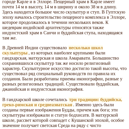
городе Карле и в Эллоре. Пещерный храм в Карле имеет
почти 14 м в высоту, 14 м в ширину и около 38 м в длину.
Здесь находится большое число скульптур и ступ. В Гуптскую
эпоху началось строительство пещерного комплекса в Эллоре,
которое продолжалось в течении нескольких веков. К
шедеврам индийской архитектуры относятся также
индуистский храм в Санчи и буддийская ступа, находящаяся
там же.
В Древней Индии существовало
несколько школ
скульптуры
, из которых наиболее крупными были
гандхарская, матхурская и школа Амаравати. Большинство
сохранившихся скульптур так же носило религиозный
характер. Скульптурное искусство достигло такой высоты, что
существовал ряд специальный руководств по правила их
создания. Были разработаны приемы иконографии, разные у
разных религиозных традиций. Существовали буддийская,
джанийская и индуистская иконография.
В гандхарской школе сочетались
три традиции: буддийска,
греко-римская и среднеазиатская
. Именно здесь были
созданы первые изображения Будды, причем как бога; эти
скульптуры изображали и статуи бодхисатв. В матхурской
школе, рассвет которой совпадет с Кушанской эпохой, особое
значение получает светская Среда на ряду с чисто