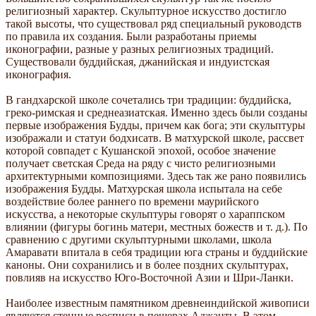
религиозный характер. Скульптурное искусство достигло
такой высоты, что существовал ряд специальный руководств
по правила их создания. Были разработаны приемы
иконографии, разные у разных религиозных традиций.
Существовали буддийская, джанийская и индуистская
иконография.
В гандхарской школе сочетались три традиции: буддийска,
греко-римская и среднеазиатская. Именно здесь были созданы
первые изображения Будды, причем как бога; эти скульптуры
изображали и статуи бодхисатв. В матхурской школе, рассвет
которой совпадет с Кушанской эпохой, особое значение
получает светская Среда на ряду с чисто религиозными
архитектурными композициями. Здесь так же рано появились
изображения Будды. Матхурская школа испытала на себе
воздействие более раннего по времени маурийского
искусства, а некоторые скульптуры говорят о хараппском
влиянии (фигуры богинь матери, местных божеств и т. д.). По
сравнению с другими скульптурными школами, школа
Амаравати впитала в себя традиции юга страны и буддийские
каноны. Они сохранились и в более поздних скульптурах,
повлияв на искусство Юго-Восточной Азии и Шри-Ланки.
Наиболее известным памятником древнеиндийской живописи
являются стенные росписи в пещерах Аджанты. В этом