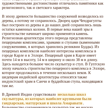
художественными достоинствами отличались памятники как
религиозного, так и светского характера.
В эпоху древности большинство сооружений возводилось из
дерева, а потому не сохранилось. Дворец царя Чендрагупты
был построен из дерева и до наших дней сохранились лишь
остатки каменных колонн. В первые века нашей эры в
строительстве начинает широко применятся камень.
Религиозная архитектура этого периода представлены
пещерными комплексами, храмами и ступами (каменными
сооружениями, в которых хранились реликвии Будды). Из
пещерных комплексов наиболее интересны комплексы в
городе Карле и в Эллоре. Пещерный храм в Карле имеет
почти 14 м в высоту, 14 м в ширину и около 38 м в длину.
Здесь находится большое число скульптур и ступ. В Гуптскую
эпоху началось строительство пещерного комплекса в Эллоре,
которое продолжалось в течении нескольких веков. К
шедеврам индийской архитектуры относятся также
индуистский храм в Санчи и буддийская ступа, находящаяся
там же.
В Древней Индии существовало
несколько школ
скульптуры, из которых наиболее крупными были
гандхарская, матхурская и школа Амаравати
.
Большинство сохранившихся скульптур так же носило