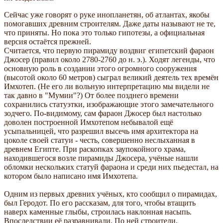
Сейчас уже говорят о руке инопланетян, об атлантах, якобы
помогавших древним строителям. Даже даты называют не те,
что приняты. Но пока это только гипотезы, а официальная
версия остаётся прежней.
Считается, что первую пирамиду воздвиг египетский фараон
Джосер (правил около 2780-2760 до н. э.). Ходят легенды, что
основную роль в создании этого огромного сооружения
(высотой около 60 метров) сыграл великий деятель тех времён
Имхотеп. (Не его ли вольную интерпретацию мы видели не
так давно в "Мумии"?) От более позднего времени
сохранились статуэтки, изображающие этого замечательного
зодчего. По-видимому, сам фараон Джосер был настолько
доволен построенной Имхотепом небывалой ещё
усыпальницей, что разрешил высечь имя архитектора на
цоколе своей статуи - честь, совершенно неслыханная в
древнем Египте. При раскопках заупокойного храма,
находившегося возле пирамиды Джосера, учёные нашли
обломки нескольких статуй фараона и среди них пьедестал, на
котором было написано имя Имхотепа.
Одним из первых древних учёных, кто сообщил о пирамидах,
был Геродот. По его рассказам, для того, чтобы втащить
наверх каменные глыбы, строилась наклонная насыпь.
Впоследствии её разравнивали. По ней строители,