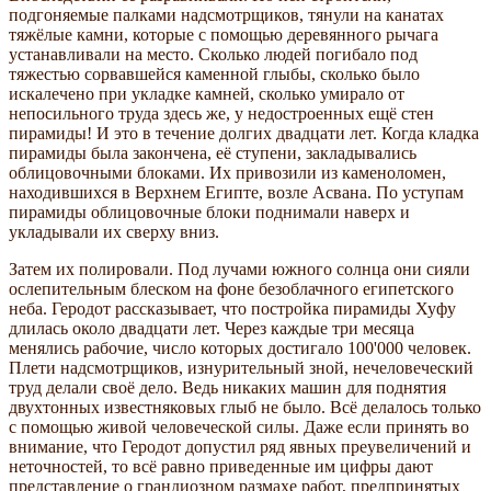
подгоняемые палками надсмотрщиков, тянули на канатах
тяжёлые камни, которые с помощью деревянного рычага
устанавливали на место. Сколько людей погибало под
тяжестью сорвавшейся каменной глыбы, сколько было
искалечено при укладке камней, сколько умирало от
непосильного труда здесь же, у недостроенных ещё стен
пирамиды! И это в течение долгих двадцати лет. Когда кладка
пирамиды была закончена, её ступени, закладывались
облицовочными блоками. Их привозили из каменоломен,
находившихся в Верхнем Египте, возле Асвана. По уступам
пирамиды облицовочные блоки поднимали наверх и
укладывали их сверху вниз.
Затем их полировали. Под лучами южного солнца они сияли
ослепительным блеском на фоне безоблачного египетского
неба. Геродот рассказывает, что постройка пирамиды Хуфу
длилась около двадцати лет. Через каждые три месяца
менялись рабочие, число которых достигало 100'000 человек.
Плети надсмотрщиков, изнурительный зной, нечеловеческий
труд делали своё дело. Ведь никаких машин для поднятия
двухтонных известняковых глыб не было. Всё делалось только
с помощью живой человеческой силы. Даже если принять во
внимание, что Геродот допустил ряд явных преувеличений и
неточностей, то всё равно приведенные им цифры дают
представление о грандиозном размахе работ, предпринятых