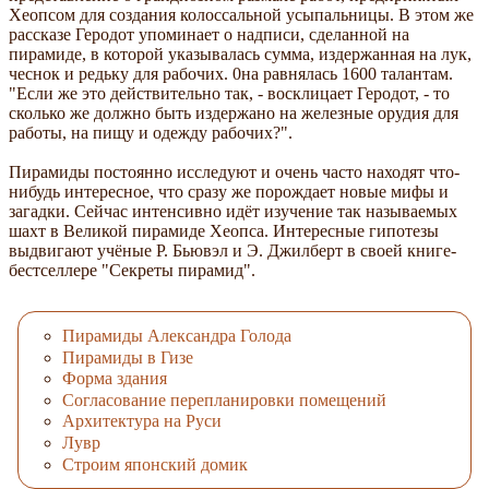
Хеопсом для создания колоссальной усыпальницы. В этом же
рассказе Геродот упоминает о надписи, сделанной на
пирамиде, в которой указывалась сумма, издержанная на лук,
чеснок и редьку для рабочих. 0на равнялась 1600 талантам.
"Если же это действительно так, - восклицает Геродот, - то
сколько же должно быть издержано на железные орудия для
работы, на пищу и одежду рабочих?".
Пирамиды постоянно исследуют и очень часто находят что-
нибудь интересное, что сразу же порождает новые мифы и
загадки. Сейчас интенсивно идёт изучение так называемых
шахт в Великой пирамиде Хеопса. Интересные гипотезы
выдвигают учёные Р. Бьювэл и Э. Джилберт в своей книге-
бестселлере "Секреты пирамид".
Пирамиды Александра Голода
Пирамиды в Гизе
Форма здания
Согласование перепланировки помещений
Архитектура на Руси
Лувр
Строим японский домик