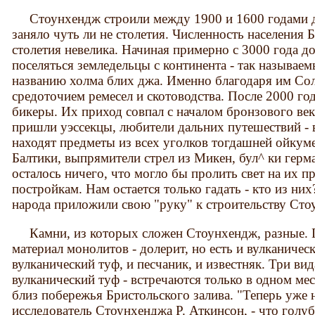
Стоунхендж строили между 1900 и 1600 годами до 
заняло чуть ли не столетия. Численность населения 
столетия невелика. Начиная примерно с 3000 года до 
поселяться земледельцы с континента - так называе
названию холма блих джа. Именно благодаря им Сол
средоточием ремесел и скотоводства. После 2000 года
бикеры. Их приход совпал с началом бронзового века
пришли уэссекцы, любители дальних путешествий - в
находят предметы из всех уголков тогдашней ойкуме
Балтики, выпрямители стрел из Микен, бул^ ки герма
осталось ничего, что могло бы пролить свет на их п
постройкам. Нам остается только гадать - кто из них
народа приложили свою "руку" к строительству Сто
Камни, из которых сложен Стоунхендж, разные. Г
материал монолитов - долерит, но есть и вулканическ
вулканический туф, и песчаник, и известняк. Три вид
вулканический туф - встречаются только в одном мест
близ побережья Бристольского залива. "Теперь уже 
исследователь Стоунхенджа Р. Аткинсон, - что голу