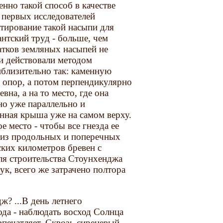
но такой способ в качестве
 первых исследователей
тирование такой насыпи для
антский труд - больше, чем
татков земляных насыпей не
ли действовали методом
близительно так: каменную
 опор, а потом перпендикулярно
вна, а на то место, где она
но уже параллельно и
енная крыша уже на самом верху.
е место - чтобы все гнезда ее
 из продольных и поперечных
ских километров бревен с
ля строительства Стоунхенджа
ук, всего же затрачено полтора
? ...В день летнего
да - наблюдать восход Солнца
печатляет. Сквозь сиреневый