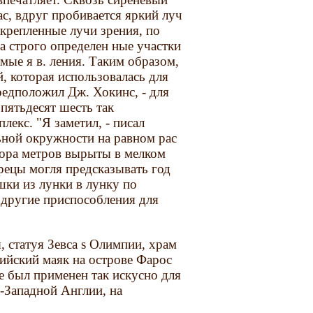
с, вдруг пробивается яркий луч
крепленные лучи зрения, по
на строго определен ные участки
мые я в. ления. Таким образом,
, которая использовалась для
предположил Дж. Хокинс, - для
пятьдесят шесть так
екс. "Я заметил, - писал
ьной окружности на равном рас
тора метров вырыты в мелком
рецы могля предсказывать год
шки из лунки в лунку по
 другие приспособления для
, статуя Зевса s Олимпии, храм
ийский маяк на острове Фарос
е был применен так искусно для
о-Западной Англии, на