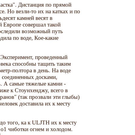
астка". Дистанция по прямой
се. Но везли-то их на катках и по
ьдесят камней весят в
й Европе совершал такой
оследили возможный путь
дила по воде, Кое-какие
 Эксперимент, проведенный
овека способны тащить таким
метр-полтора в день. На воде
, соединенных досками,
. А самые тяжелые камни -
иже к Стоунхенджу, всего в
ранов" (так прозвали эти глыбы)
человек доставила их к месту
 того, ка к ULJTH их к месту
 о1 чиботки огнем и холодом.