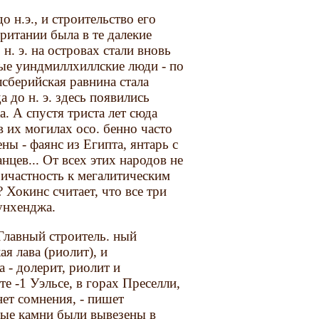
н.э., и строительство его
Британии была в те далекие
н. э. на островах стали вновь
мые уиндмиллхиллские люди - по
сберийская равнина стала
 до н. э. здесь появились
. А спустя триста лет сюда
 их могилах осо. бенно часто
ны - фаянс из Египта, янтарь с
нцев... От всех этих народов не
ричастность к мегалитическим
? Хокинс считает, что все три
унхенджа.
лавный строитель. ный
ая лава (риолит), и
а - долерит, риолит и
е -1 Уэльсе, в горах Преселли,
нет сомнения, - пишет
бые камни были вывезены в