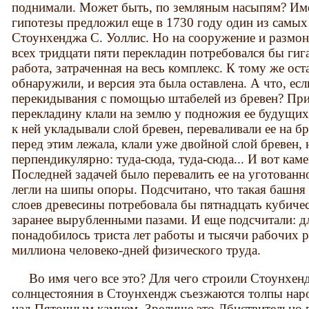
поднимали. Может быть, по земляным насыпям? Имен
гипотезы предложил еще в 1730 году один из самых
Стоунхенджа С. Уоллис. Но на сооружение и размон
всех тридцати пяти перекладин потребовался бы гиг
работа, затраченная на весь комплекс. К тому же ос
обнаружили, и версия эта была оставлена. А что, ес
перекидывания с помощью штабелей из бревен? При
перекладину клали на землю у подножия ее будущих
к ней укладывали слой бревен, переваливали ее на бре
перед этим лежала, клали уже двойной слой бревен, 
перпендикулярно: туда-сюда, туда-сюда... И вот кам
Последней задачей было перевалить ее на уготованно
легли на шипы опоры. Подсчитано, что такая башня
слоев древесины потребовала бы пятнадцать кубиче
заранее вырубленными пазами. И еще подсчитали: д
понадобилось триста лет работы и тысячи рабочих р
миллиона человеко-дней физического труда.
Во имя чего все это? Для чего строили Стоунхендж
солнцестояния в Стоунхендж съезжаются толпы наро
над Пяточным камнем. Зрелище это Дбиствительно в