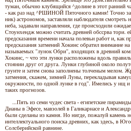
туман, обычно клубящийся ^долине в этот ранний ча
- как раз над ^РШИНОЙ Пяточного камня! Точно за
ник) астрономов, заставляли наблюдателя смотреть 
неба, задавали направления, где происходили ожидае
Стоунхендж можно считать древней обссрва тори. ей
предсказания времени начала полевьи работ и, как 
предсказания затмений Хокинс обратил внимание на 
называемых "лунок Обри", входящих в древний компл
Хокинс, ~ что эти лунки расположены вдоль правил
стоянии друг от друга. Лунки глубиной около полу
грунте и затем снова заполнены толченым мелом. Ж
затмения, скажем, зимней Луны, перекладывая каму
окружности, по одной лунке в год". Имелись у нщ и
таких прогнозов.
...Пять из семи чудес света - египетские пирамиды
Дианы в Эфесе, мавзолей в Галикарнасе и Александр
были сделаны из камня. Но нигде, пожалуй камень н
интеллектуального поиска древних, как здесь, в Юг
Солсберийской равнине.