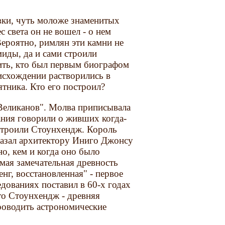
вки, чуть моложе знаменитых
 света он не вошел - о нем
Вероятно, римлян эти камни не
миды, да и сами строили
ить, кто был первым биографом
оисхождении растворились в
тника. Кто его построил?
Великанов". Молва приписывала
ания говорили о живших когда-
остроили Стоунхендж. Король
казал архитектору Иниго Джонсу
о, кем и когда оно было
мая замечательная древность
г, восстановленная" - первое
дованиях поставил в 60-х годах
то Стоунхендж - древняя
роводить астрономические