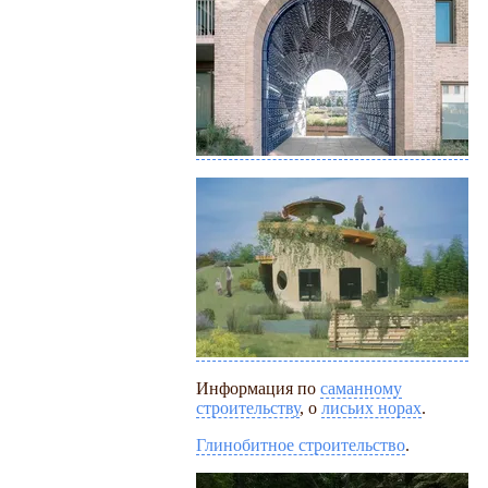
Информация по
саманному
строительству
, о
лисьих норах
.
Глинобитное строительство
.