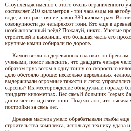
Стоунхендж именно с этого очень ограниченного уч
составляет 210 километров - три часа езды на автобу
воде, и это расстояние равно 380 километрам. Восем
совокупности до четырехсот тонн. Кто еще в древне
необыкновенный рейд? Пожалуй, никто. Ученые пр
строителей и выяснили, что большая часть его прохо
крупные камни собирали по дороге.
Камни везли на деревянных салазках по бревнам.
учеными, помог выяснить, что двадцать четыре чел
образом груз весом в одну тонну со скоростью кило
дело обстояло проще: несколько деревянных челнов
выдерживали огромные тяжести и легко управлялись
сарсены? Их месторождение обнаружили гораздо бл
тридцати километрах. Вес самьИ больших "серых ба
достигает пятидесяти тонн. Подсчитано, что тысяча 
постройки за семь лет.
Древние мастера умело обрабатывали глыбы еще до
строительства комплекса, используя технику удара и