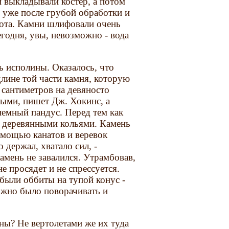
ей выкладывали костер, а потом
 уже после грубой обработки и
бота. Камни шлифовали очень
егодня, увы, невозможно - вода
 исполины. Оказалось, что
лине той части камня, которую
 сантиметров на девяносто
ными, пишет Дж. Хокинс, а
иемный пандус. Перед тем как
и деревянными кольями. Камень
помощью канатов и веревок
 держал, хватало сил, -
амень не завалился. Утрамбовав,
не просядет и не спрессуется.
были оббиты на тупой конус -
можно было поворачивать и
ы? Не вертолетами же их туда