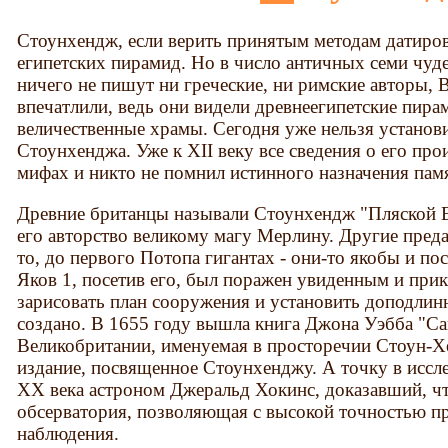
Стоунхендж, если верить принятым методам датиро
египетских пирамид. Но в число античных семи чудес
ничего не пишут ни греческие, ни римские авторы, 
впечатлили, ведь они видели древнеегипетские пира
величественные храмы. Сегодня уже нельзя установ
Стоунхенджа. Уже к XII веку все сведения о его пр
мифах и никто не помнил истинного назначения памя
Древние британцы называли Стоунхендж "Пляской 
его авторство великому магу Мерлину. Другие пред
то, до первого Потопа гигантах - они-то якобы и п
Яков 1, посетив его, был поражен увиденным и при
зарисовать план сооружения и установить доподлинн
создано. В 1655 году вышла книга Джона Уэбба "Са
Великобритании, именуемая в просторечии Стоун-Хен
издание, посвященное Стоунхенджу. А точку в иссле
XX века астроном Джеральд Хокинс, доказавший, ч
обсерватория, позволяющая с высокой точностью п
наблюдения.