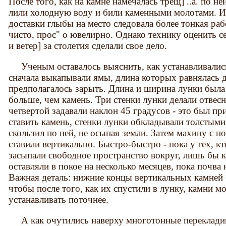
После того, как на камне намечалась трещ] ..а. по н
лили холодную воду и били каменными молотами. И
доставки глыбы на место следовала более тонкая ра
чисто, прос" о ювелирно. Однако технику оценить с
и ветер] за столетия сделали свое дело.
Ученым оставалось выяснить, как устанавливались
сначала выкапывали ямы, длина которых равнялась д
предполагалось зарыть. Длина и ширина лунки была
больше, чем камень. Три стенки лунки делали отвес
четвертой задавали наклон 45 градусов - это был пр
ставить камень, стенки лунки обкладывали толстым
скользил по ней, не осыпая земли. Затем махину с 
ставили вертикально. Быстро-быстро - пока у тех, кто
засыпали свободное пространство вокруг, лишь бы к
оставляли в покое на несколько месяцев, пока почва 
Важная деталь: нижние концы вертикальных камней 
чтобы после того, как их спустили в лунку, камни 
устанавливать поточнее.
А как очутились наверху многотонные перекладин