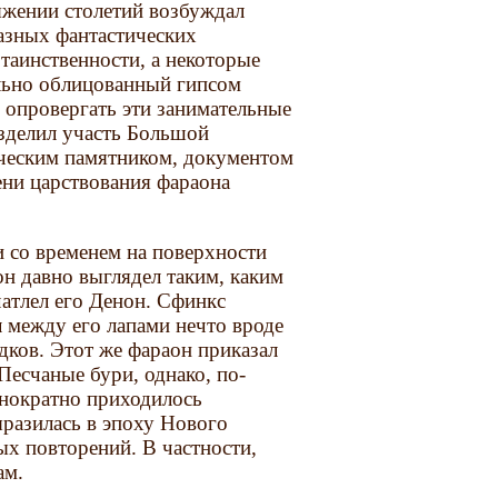
яжении столетий возбуждал
азных фантастических
таинственности, а некоторые
ально облицованный гипсом
 опровергать эти занимательные
азделил участь Большой
ическим памятником, документом
ени царствования фараона
и со временем на поверхности
он давно выглядел таким, каким
чатлел его Денон. Сфинкс
л между его лапами нечто вроде
ков. Этот же фараон приказал
Песчаные бури, однако, по-
нократно приходилось
ыразилась в эпоху Нового
ых повторений. В частности,
ам.