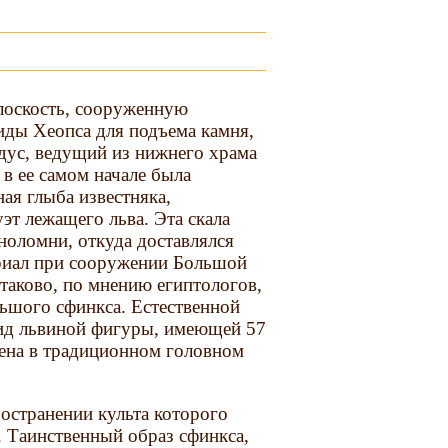
лоскость, сооруженную
иды Хеопса для подъема камня,
дус, ведущий из нижнего храма
 в ее самом начале была
ная глыба известняка,
т лежащего льва. Эта скала
ноломни, откуда доставлялся
риал при сооружении Большой
таково, по мнению египтологов,
ьшого сфинкса. Естественной
вид львиной фигуры, имеющей 57
рена в традиционном головном
остранении культа которого
. Таинственный образ сфинкса,