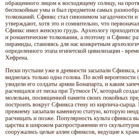
обращенного лицом к восходящему солнцу, на прот
беспокойные умы и был предметом самых разнообр
толкований. Сфинкс стал синонимом загадочности и 
утверждают, хотя это и сомнительно, что первонач
Сфинкс имел женскую грудь. Археологу приходится
и романтические толкования, а поэтому и Сфинкс р
пирамиды, становясь для нас конкретным археолог
определенного этапа египетской цивилизации - врем
Хефрена.
Пески пустыни уже в древности засыпали Сфинкса, 
виднелась только одна голова. По всей вероятности 
увидели его солдаты армии Бонапарта, и каким запе
расчищался от песка при Тутмосе IV, который созда
молельни, посвященной памяти своих покойных пред
построить вокруг Сфинкса стену из кирпича-сырца. 
прежнему засыпали каменную статую, которую неод
расчищать и позже. Популярность культа сфинкса в
царства в широком распространении его скульптурн
сооружались целые аллеи сфинксов, ведущие к храм