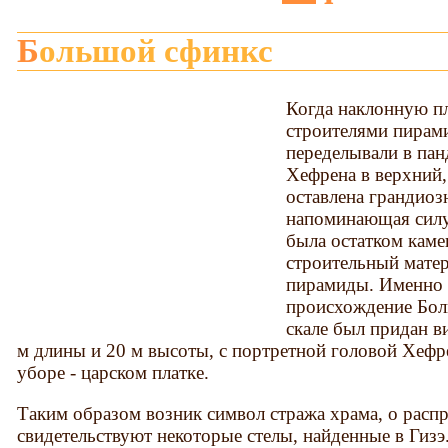
Большой сфинкс
Когда наклонную п
строителями пирам
переделывали в пан
Хефрена в верхний,
оставлена грандиоз
напоминающая силуэ
была остатком каме
строительный мате
пирамиды. Именно 
происхождение Бол
скале был придан 
м длины и 20 м высоты, с портретной головой Хеф
уборе - царском платке.
Таким образом возник символ стража храма, о распр
свидетельствуют некоторые стелы, найденные в Гизэ