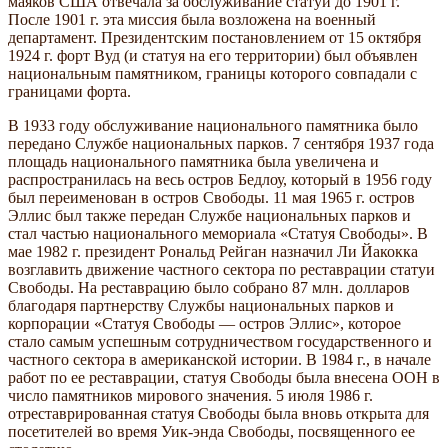
маяков США отвечала за обслуживание статуи до 1901 г.
После 1901 г. эта миссия была возложена на военный
департамент. Президентским постановлением от 15 октября
1924 г. форт Вуд (и статуя на его территории) был объявлен
национальным памятником, границы которого совпадали с
границами форта.
В 1933 году обслуживание национального памятника было
передано Службе национальных парков. 7 сентября 1937 года
площадь национального памятника была увеличена и
распространилась на весь остров Бедлоу, который в 1956 году
был переименован в остров Свободы. 11 мая 1965 г. остров
Эллис был также передан Службе национальных парков и
стал частью национального мемориала «Статуя Свободы». В
мае 1982 г. президент Рональд Рейган назначил Ли Йакокка
возглавить движение частного сектора по реставрации статуи
Свободы. На реставрацию было собрано 87 млн. долларов
благодаря партнерству Службы национальных парков и
корпорации «Статуя Свободы — остров Эллис», которое
стало самым успешным сотрудничеством государственного и
частного сектора в американской истории. В 1984 г., в начале
работ по ее реставрации, статуя Свободы была внесена ООН в
число памятников мирового значения. 5 июля 1986 г.
отреставрированная статуя Свободы была вновь открыта для
посетителей во время Уик-энда Свободы, посвященного ее