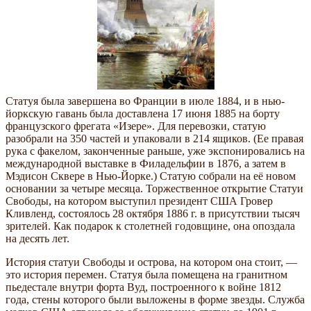
Статуя была завершена во Франции в июле 1884, и в нью-
йоркскую гавань была доставлена 17 июня 1885 на борту
французского фрегата «Изере». Для перевозки, статую
разобрали на 350 частей и упаковали в 214 ящиков. (Ее правая
рука с факелом, законченные раньше, уже экспонировались на
международной выставке в Филадельфии в 1876, а затем в
Мэдисон Сквере в Нью-Йорке.) Статую собрали на её новом
основании за четыре месяца. Торжественное открытие Статуи
Свободы, на котором выступил президент США Гровер
Кливленд, состоялось 28 октября 1886 г. в присутствии тысяч
зрителей. Как подарок к столетней годовщине, она опоздала
на десять лет.
История статуи Свободы и острова, на котором она стоит, —
это история перемен. Статуя была помещена на гранитном
пьедестале внутри форта Вуд, построенного к войне 1812
года, стены которого были выложены в форме звезды. Служба