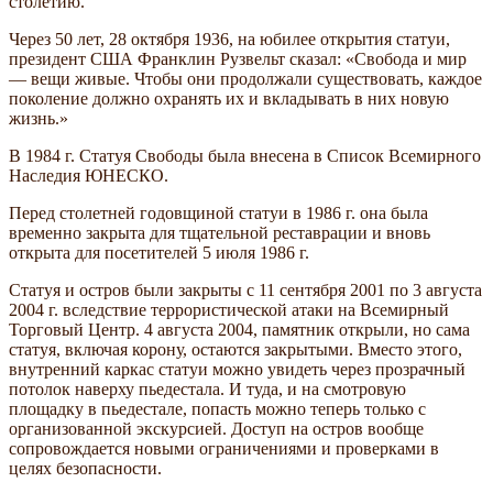
столетию.
Через 50 лет, 28 октября 1936, на юбилее открытия статуи,
президент США Франклин Рузвельт сказал: «Свобода и мир
— вещи живые. Чтобы они продолжали существовать, каждое
поколение должно охранять их и вкладывать в них новую
жизнь.»
В 1984 г. Статуя Свободы была внесена в Список Всемирного
Наследия ЮНЕСКО.
Перед столетней годовщиной статуи в 1986 г. она была
временно закрыта для тщательной реставрации и вновь
открыта для посетителей 5 июля 1986 г.
Статуя и остров были закрыты с 11 сентября 2001 по 3 августа
2004 г. вследствие террористической атаки на Всемирный
Торговый Центр. 4 августа 2004, памятник открыли, но сама
статуя, включая корону, остаются закрытыми. Вместо этого,
внутренний каркас статуи можно увидеть через прозрачный
потолок наверху пьедестала. И туда, и на смотровую
площадку в пьедестале, попасть можно теперь только с
организованной экскурсией. Доступ на остров вообще
сопровождается новыми ограничениями и проверками в
целях безопасности.