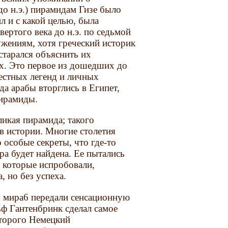
до н.э.) пирамидам Гизе было
ил и с какой целью, была
вертого века до н.э. по седьмой
ружениям, хотя греческий историк
остарался объяснить их
х. Это первое из дошедших до
местных легенд и личных
гда арабы вторглись в Египет,
пирамиды.
икая пирамида; такого
в истории. Многие столетия
 особые секреты, что где-то
ера будет найдена. Ее пытались
, которые испробовали,
, но без успеха.
о мира6 передали сенсационную
ф Гантенбринк сделал самое
оторого Немецкий