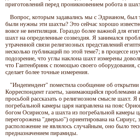
приготовлений перед проникновением робота в шахт
Вопрос, которым задавались мы с Эдрианом, был 
были нужны эти шахты? Это сейчас хорошо известно
вовсе не вентиляция. Гораздо более важной для егип
шахт на определенные созвездия. Я занимался проб
утраченной связи религиозных представлений египт
несколько публикаций по этой теме7; в процессе из
подозрение, что углы наклона шахт измерены доволь
что Гантенбринк с помощью своего оборудования, с
сделает более точные измерения.
"Индепендент" поместила сообщение об открытии Г
Корреспондент газеты, занимающийся проблемами ар
просьбой рассказать о религиозном смысле шахт. Я 
погребальной камеры царя направлена на пояс Орио
богом Осирисом, а шахта из погребальной камеры ц
перегорожена "дверью") ориентирована на Сириус, 
расположение не являлось случайным, оно было тесн
предназначением пирамиды.