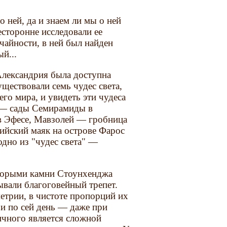
 ней, да и знаем ли мы о ней
сторонне исследовали ее
учайности, в ней был найден
й...
Александрия была доступна
ществовали семь чудес света,
го мира, и увидеть эти чудеса
с — сады Семирамиды в
в Эфесе, Мавзолей — гробница
ийский маяк на острове Фарос
дно из "чудес света" —
торыми камни Стоунхенджа
ывали благоговейный трепет.
етрии, в чистоте пропорций их
 и по сей день — даже при
ичного является сложной