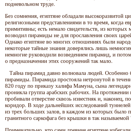
подневольном труде.
Без сомнения, египтяне обладали высокоразвитой 
религиозными представлениями в то время, когда е
примитивны; есть немало свидетельств, из которых 
возводил пирамиды не для прославления своих царей
Однако египтяне во многих отношениях были народ
некоторые тайные знания доверялись лишь немног
немногие руководили возведением пирамид, и потом
о предназначении этих сооружений так мало.
Тайна пирамид давно волновала людей. Особенно 
пирамиды. Пирамида простояла нетронутой в течени
820 году по приказу халифа Мамуна, сына легендарн
проникла группа арабских рабочих. На протяжении 
пробивали отверстие сквозь известняк и, наконец, 
коридор. В ходе дальнейших исследований туннелей
из трех больших залов, в каждом из которых было пу
гранитного саркофага без крышки в так называемой 
Примечательно, что сами древние египтяне избегал