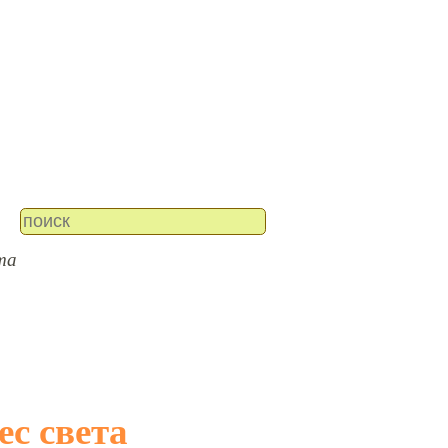
та
дес света