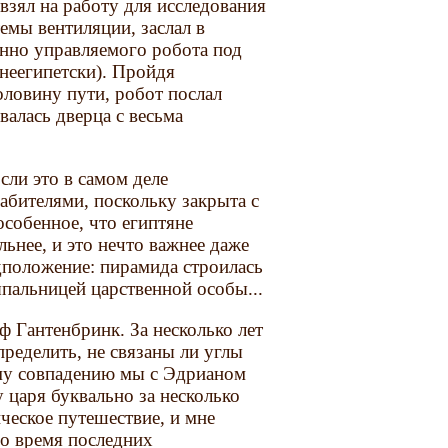
взял на работу для исследования
емы вентиляции, заслал в
нно управляемого робота под
неегипетски). Пройдя
оловину пути, робот послал
алась дверца с весьма
сли это в самом деле
рабителями, поскольку закрыта с
особенное, что египтяне
ьнее, и это нечто важнее даже
дположение: пирамида строилась
ыпальницей царственной особы...
 Гантенбринк. За несколько лет
пределить, не связаны ли углы
ому совпадению мы с Эдрианом
царя буквально за несколько
ческое путешествие, и мне
во время последних