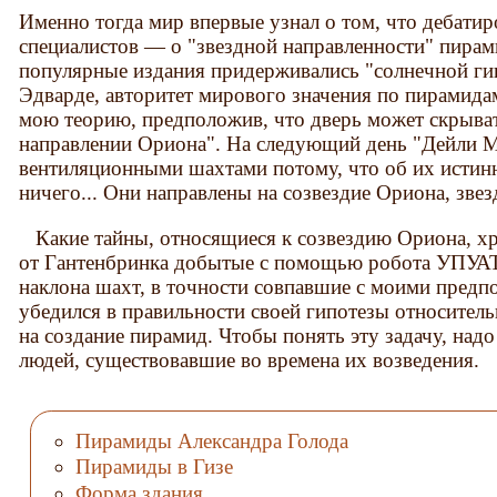
Именно тогда мир впервые узнал о том, что дебатир
специалистов — о "звездной направленности" пирами
популярные издания придерживались "солнечной гип
Эдварде, авторитет мирового значения по пирамида
мою теорию, предположив, что дверь может скрыват
направлении Ориона". На следующий день "Дейли М
вентиляционными шахтами потому, что об их истин
ничего... Они направлены на созвездие Ориона, зве
Какие тайны, относящиеся к созвездию Ориона, х
от Гантенбринка добытые с помощью робота УПУАТ
наклона шахт, в точности совпавшие с моими предп
убедился в правильности своей гипотезы относител
на создание пирамид. Чтобы понять эту задачу, над
людей, существовавшие во времена их возведения.
Пирамиды Александра Голода
Пирамиды в Гизе
Форма здания