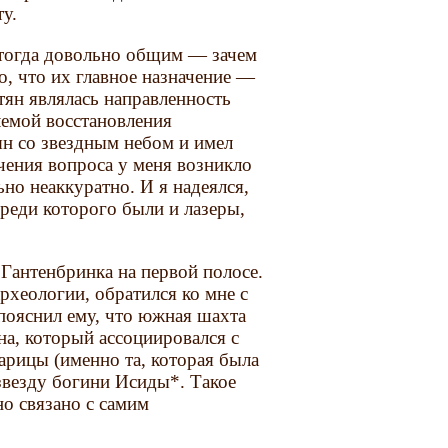
у.
тогда довольно общим — зачем
, что их главное назначение —
тян являлась направленность
лемой восстановления
ян со звездным небом и имел
учения вопроса у меня возникло
но неаккуратно. И я надеялся,
реди которого были и лазеры,
антенбринка на первой полосе.
хеологии, обратился ко мне с
пояснил ему, что южная шахта
на, который ассоциировался с
арицы (именно та, которая была
звезду богини Исиды*. Такое
о связано с самим