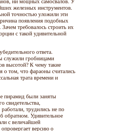
ранов, ни мощных самосвалов. У
тейших железных инструментов.
ьной точностью уложили эти
причина появления подобных
. Зачем требовалось строить их
орции с такой удивительной
убедительного ответа.
ды служили гробницами
ов высотой? К чему такие
я о том, что фараоны считались
сальная трата времени и
ве пирамид были заняты
о свидетельства,
 работали, трудились не по
 об обратном. Удивительное
тали с величайшей
 опровергает версию о