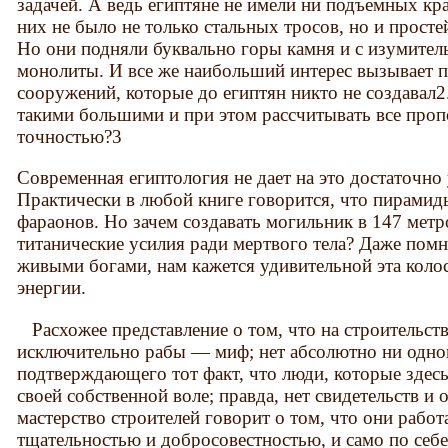
задачей. А ведь египтяне не имели ни подъемных к
них не было не только стальных тросов, но и прос
Но они подняли буквально горы камня и с изумител
монолиты. И все же наибольший интерес вызывает 
сооружений, которые до египтян никто не создавал2
такими большими и при этом рассчитывать все проп
точностью?3
Современная египтология не дает на это достаточно 
Практически в любой книге говорится, что пирами
фараонов. Но зачем создавать могильник в 147 метр
титанические усилия ради мертвого тела? Даже помн
живыми богами, нам кажется удивительной эта колос
энергии.
Расхожее представление о том, что на строительст
исключительно рабы — миф; нет абсолютно ни одног
подтверждающего тот факт, что люди, которые здесь
своей собственной воле; правда, нет свидетельств и
мастерство строителей говорит о том, что они рабо
тщательностью и добросовестностью, и само по себе