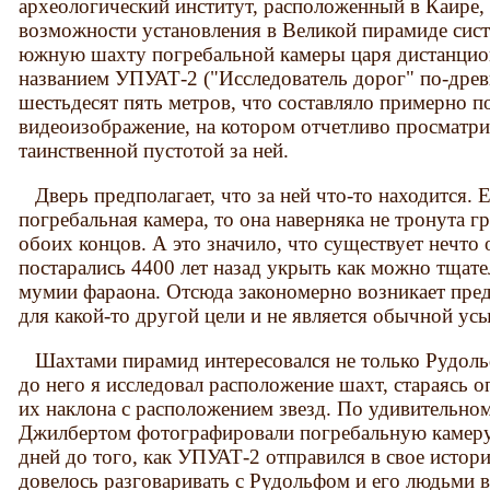
археологический институт, расположенный в Каире, 
возможности установления в Великой пирамиде сист
южную шахту погребальной камеры царя дистанцио
названием УПУАТ-2 ("Исследователь дорог" по-древ
шестьдесят пять метров, что составляло примерно п
видеоизображение, на котором отчетливо просматрив
таинственной пустотой за ней.
Дверь предполагает, что за ней что-то находится. Е
погребальная камера, то она наверняка не тронута г
обоих концов. А это значило, что существует нечто 
постарались 4400 лет назад укрыть как можно тщател
мумии фараона. Отсюда закономерно возникает пре
для какой-то другой цели и не является обычной ус
Шахтами пирамид интересовался не только Рудольф
до него я исследовал расположение шахт, стараясь о
их наклона с расположением звезд. По удивительн
Джилбертом фотографировали погребальную камеру 
дней до того, как УПУАТ-2 отправился в свое истори
довелось разговаривать с Рудольфом и его людьми 