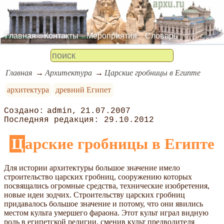
Главная
Контакты
Мероприятия
Словарь
Главная
Архитектура
Царские гробницы в Египте
архитектура
древний Египет
admin
21.07.2007
29.10.2012
Царские гробницы в Египте
Для истории архитектуры большое значение имело
строительство царских гробниц, сооружению которых
посвящались огромные средства, технические изобретения,
новые идеи зодчих. Строительству царских гробниц
придавалось большое значение и потому, что они явились
местом культа умершего фараона. Этот культ играл видную
роль в египетской религии, сменив культ предводителя