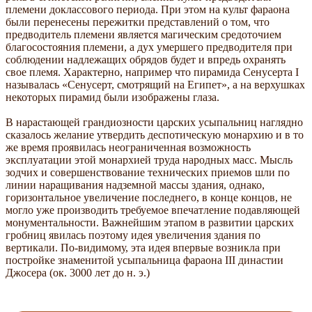
племени доклассового периода. При этом на культ фараона
были перенесены пережитки представлений о том, что
предводитель племени является магическим средоточием
благосостояния племени, а дух умершего предводителя при
соблюдении надлежащих обрядов будет и впредь охранять
свое племя. Характерно, например что пирамида Сенусерта I
называлась «Сенусерт, смотрящий на Египет», а на верхушках
некоторых пирамид были изображены глаза.
В нарастающей грандиозности царских усыпальниц наглядно
сказалось желание утвердить деспотическую монархию и в то
же время проявилась неограниченная возможность
эксплуатации этой монархией труда народных масс. Мысль
зодчих и совершенствование технических приемов шли по
линии наращивания надземной массы здания, однако,
горизонтальное увеличение последнего, в конце концов, не
могло уже производить требуемое впечатление подавляющей
монументальности. Важнейшим этапом в развитии царских
гробниц явилась поэтому идея увеличения здания по
вертикали. По-видимому, эта идея впервые возникла при
постройке знаменитой усыпальница фараона III династии
Джосера (ок. 3000 лет до н. э.)