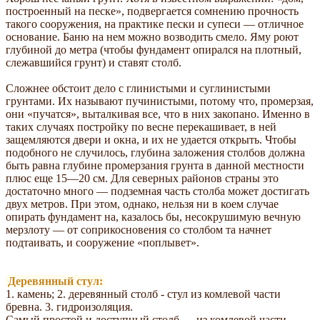
построенный на песке», подвергается сомнению прочность
такого сооружения, на практике пески и супеси — отличное
основание. Баню на нем можно возводить смело. Яму роют
глубиной до метра (чтобы фундамент опирался на плотный,
слежавшийся грунт) и ставят столб.
Сложнее обстоит дело с глинистыми и суглинистыми
грунтами. Их называют пучинистыми, потому что, промерзая,
они «пучатся», выталкивая все, что в них закопано. Именно в
таких случаях постройку по весне перекашивает, в ней
защемляются двери и окна, и их не удается открыть. Чтобы
подобного не случилось, глубина заложения столбов должна
быть равна глубине промерзания грунта в данной местности
плюс еще 15—20 см. Для северных районов страны это
достаточно много — подземная часть столба может достигать
двух метров. При этом, однако, нельзя ни в коем случае
опирать фундамент на, казалось бы, несокрушимую вечную
мерзлоту — от соприкосновения со столбом та начнет
подтаивать, и сооружение «поплывет».
Деревянный стул:
1. камень; 2. деревянный столб - стул из комлевой части
бревна. 3. гидроизоляция.
Самый простой и доступный столб — из комлевой части