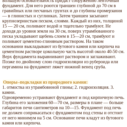
Большую основательность придаст сооружению ленточный
фундамент. Для него роются траншеи глубиной до 70 см в
гравийных или песчаных грунтах и до глубины промерзания
— в глинистых и суглинках. Затем траншеи засыпают
крупнозернистым песком, слоями. Каждый из них, толщиной
15 — 20 см, поливают водой и тщательно трамбуют. Не
доходя до уровня земли на 30 см, поверх утрамбованного
песка укладывают щебень слоем в 15—20 см, трамбуют и
поливают цементно-глиняным раствором. На таком
основании выкладывают из бутового камня или кирпича на
цементном растворе цокольную часть высотой около 40-50 см.
Верх фундамента выравнивают раствором и заглаживают.
Позже по двойному слою гидроизоляции из рубероида или
пергамина на фундамент ляжет нижний венец сруба.
Опоры–подкладки из природного камня:
1. отмостка из утрамбовнной глины; 2. гидроизоляция. 3.
камни.
Одновременно устраивают фундамент и под кирпичную печь.
Глубина его заложения 60—70 см, размеры в плане — больше
габаритов печи сантиметров на 10—15. Фундамент под печь
не должен соприкасаться с фундаментом под стены и отстоит
от него минимум на 5 см. Основание печи кладут из бутового
камня или кирпича.