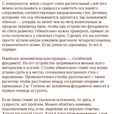
С поверхности земли следует снять растительный слой (его
можно использовать в грядках) и наметить оси нашего
сооружения, соответствующие направлениям стен. Бечевки,
которыми эти оси обозначаются, крепятся к так называемой
обноске — упорам, не менее чем на метр вынесенным за
пределы периметра бани, чтобы при устройстве фундамента
не сбить разметку. Обязательно нужно проверить, прямые ли
углы получились у смежных сторон. Сделать это достаточно
просто: куском шнура измеряем диагонали четырехугольника,
ограниченного осями. Если длина их одинакова, то все в
порядке.
Наиболее экономичная конструкция — столбчатый
фундамент. На его устройство затрачивается меньше всего
материалов и усилий. Столбы обязательно ставят под всеми
углами сруба и в местах сочленения внутренних стен с
наружными. Промежуточные столбы располагают с таким
расчетом, чтобы расстояние между соседними опорами не
превышало 2 м. Глубина же заложения фундамента зависит в
первую очередь от грунта.
Если баню ставят на скальном основании, то здесь, в
сущности, нет проблем. Можно обойтись камнями,
подложенным под углы, выровняв их верхние отметки.
Хорош песчаный грунт. Хотя в известном выражении: «дом,