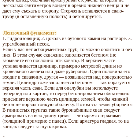
несколько сантиметров войдет в бревно нижнего венца и не
даст ему съехать в сторону. Стержень вставляется в сваю-
трубу (в оставленную полость) и бетонируется.
Ленточный фундамент:
1. гидроизоляция; 2. цоколь из бутового камня на растворе. 3.
утрамбованный песок.
Если у вас нет асбоцементных труб, то можно обойтись и без
них. В этом случае скважина заполняется бетоном (не
забывайте его послойно штыковать). В верхней части
устанавливается цилиндр, примерно метровой длины из
кровельного железа или даже рубероида. Одна половина его
входит в скважину, другая — возвышается над поверхностью
земли. Цилиндр тоже заполняется бетоном — так образуется
верхняя часть сваи. Если для опалубки вы используете
рубероид или картон, то перед бетонированием обязательно
присыпьте верхнюю часть цилиндра землей, чтобы жидкий
бетон не порвал тонкую оболочку. Потом эта земля убирается.
В глинистых грунтах такие буронабивные сваи следует
армировать на всю длину тремя — четырьмя стержнями
(толщиной примерно с палец). Если арматура гладкая, то на
концах следует загнуть крюки.