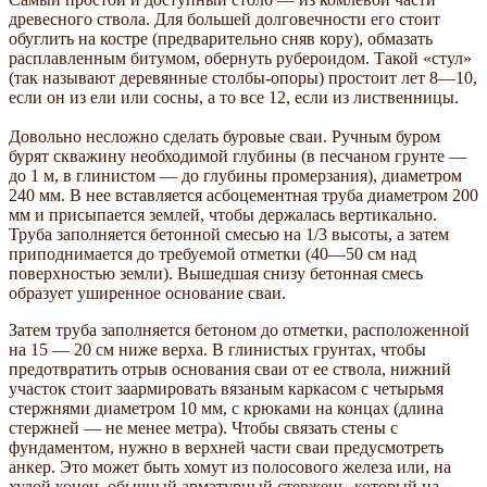
древесного ствола. Для большей долговечности его стоит
обуглить на костре (предварительно сняв кору), обмазать
расплавленным битумом, обернуть рубероидом. Такой «стул»
(так называют деревянные столбы-опоры) простоит лет 8—10,
если он из ели или сосны, а то все 12, если из лиственницы.
Довольно несложно сделать буровые сваи. Ручным буром
бурят скважину необходимой глубины (в песчаном грунте —
до 1 м, в глинистом — до глубины промерзания), диаметром
240 мм. В нее вставляется асбоцементная труба диаметром 200
мм и присыпается землей, чтобы держалась вертикально.
Труба заполняется бетонной смесью на 1/3 высоты, а затем
приподнимается до требуемой отметки (40—50 см над
поверхностью земли). Вышедшая снизу бетонная смесь
образует уширенное основание сваи.
Затем труба заполняется бетоном до отметки, расположенной
на 15 — 20 см ниже верха. В глинистых грунтах, чтобы
предотвратить отрыв основания сваи от ее ствола, нижний
участок стоит заармировать вязаным каркасом с четырьмя
стержнями диаметром 10 мм, с крюками на концах (длина
стержней — не менее метра). Чтобы связать стены с
фундаментом, нужно в верхней части сваи предусмотреть
анкер. Это может быть хомут из полосового железа или, на
худой конец, обычный арматурный стержень, который на