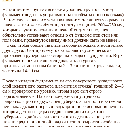
На глинистом грунте с высоким уровнем грунтовых вод
фундамент под печь устраивают на столбчатых опорах (сваях).
В этом случае наверху устанавливают металлическую раму из
швеллера или железобетонную плиту толщиной 200—250 мм,
которые служат основанием печи. Фундамент под печь
обязательно устраивают отдельно от фундаментов стен или
пола бани, промежуток между ними должен быть не менее 3
—5 см, чтобы обеспечивалась свободная осадка относительно
друг друга. Этот промежуток заполняют сухим песком с
прокладкой рубероида со стороны каждого фундамента. Верх
фундамента печи не должен доходить до уровня
предполагаемого пола бани на 2—3 кирпичных ряда кладки,
то есть на 14-20 см.
После выкладки фундамента на его поверхность укладывают
слой цементного раствора (цементная стяжка) толщиной 2—3
см и проверяют по уровню, чтобы верх был строго
горизонтальным. На этой поверхности устраивают
гидроизоляцию из двух слоев рубероида или толи и затем на
ней выкладывают первый ряд кирпичного основания печи, на
котором делают еще раз гидроизоляцию из двух слоев
рубероида. Двойная гидроизоляция надежно защищает
нижние ряды кирпичной кладки печи от сырости, особенно
при высоком уровне грунтовых вод, что предотвратит