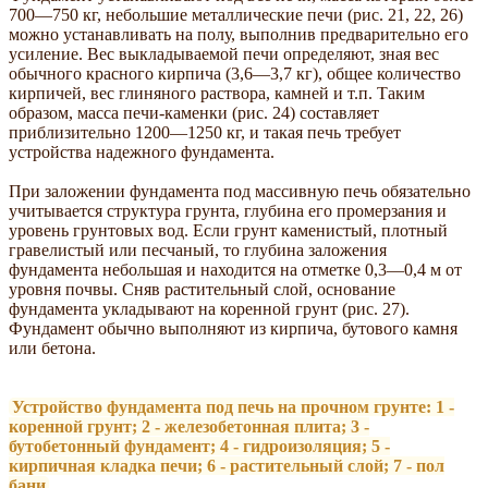
700—750 кг, небольшие металлические печи (рис. 21, 22, 26)
можно устанавливать на полу, выполнив предварительно его
усиление. Вес выкладываемой печи определяют, зная вес
обычного красного кирпича (3,6—3,7 кг), общее количество
кирпичей, вес глиняного раствора, камней и т.п. Таким
образом, масса печи-каменки (рис. 24) составляет
приблизительно 1200—1250 кг, и такая печь требует
устройства надежного фундамента.
При заложении фундамента под массивную печь обязательно
учитывается структура грунта, глубина его промерзания и
уровень грунтовых вод. Если грунт каменистый, плотный
гравелистый или песчаный, то глубина заложения
фундамента небольшая и находится на отметке 0,3—0,4 м от
уровня почвы. Сняв растительный слой, основание
фундамента укладывают на коренной грунт (рис. 27).
Фундамент обычно выполняют из кирпича, бутового камня
или бетона.
Устройство фундамента под печь на прочном грунте: 1 -
коренной грунт; 2 - железобетонная плита; 3 -
бутобетонный фундамент; 4 - гидроизоляция; 5 -
кирпичная кладка печи; 6 - растительный слой; 7 - пол
бани