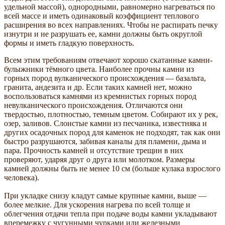
удельной массой), однородными, равномерно нагреваться по
всей массе и иметь одинаковый коэффициент теплового
расширения во всех направлениях. Чтобы не распирать печку
изнутри и не разрушать ее, камни должны быть округлой
формы и иметь гладкую поверхность.
Всем этим требованиям отвечают хорошо скатанные камни-
булыжники тёмного цвета. Наиболее прочны камни из
горных пород вулканического происхожде­ния — базальта,
гранита, андезита и др. Если таких камней нет, можно
воспользоваться камнями из кремнистых горных пород
невулканического происхождения. Отличаются они
твердостью, плотностью, темным цветом. Собирают их у рек,
озер, заливов. Слоистые камни из песчаника, известняка и
других осадочных пород для каменок не подходят, так как они
быстро разрушаются, забивая каналы для пламени, дыма и
пара. Прочность камней и отсутствие трещин в них
проверяют, ударяя друг о друга или молотком. Размеры
камней должны быть не менее 10 см (больше кулака взрослого
человека).
При укладке снизу кладут самые крупные камни, выше —
более мелкие. Для ускорения нагрева по всей толще и
облегчения отдачи тепла при подаче воды камни укладывают
вперемежку с чугунными чурками или железными