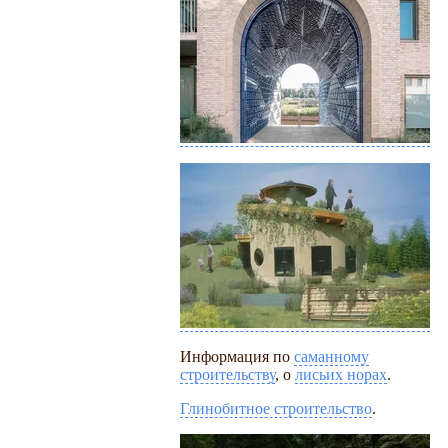
Информация по
саманному
строительству
, о
лисьих норах
.
Глинобитное строительство
.