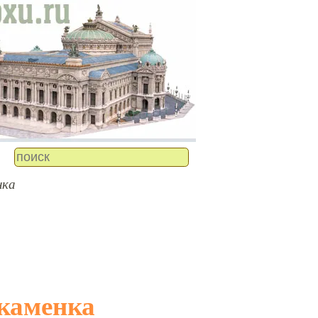
нка
-каменка