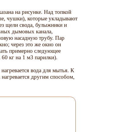
азана на рисунке. Над топкой
ые, чушки), которые укладывают
ез щели свода, булыжники и
ьных дымовых канала,
мовую насадную трубу. Пар
кно; через это же окно он
дать примерно следующее
60 кг на 1 м3 парилки).
 нагревается вода для мытья. К
а нагревается другим способом,