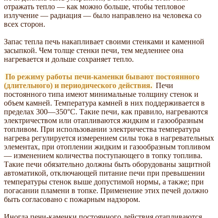
отражать тепло — как можно больше, чтобы тепловое
излучение — радиация — было направлено на человека со
всех сторон.
Запас тепла печь накапливает своими стенками и каменной
засыпкой. Чем толще стенки печи, тем медленнее она
нагревается и дольше сохраняет тепло.
По режиму работы печи-каменки бывают постоянного
(длительного) и периодического действия.
Печи
постоянного типа имеют минимальные толщину стенок и
объем камней. Температура камней в них поддерживается в
пределах 300—350°С. Такие печи, как правило, нагреваются
электричеством или отапливаются жидким и газообразным
топливом. При использовании электричества температура
нагрева регулируется измерением силы тока в нагревательных
элементах, при отоплении жидким и газообразным топливом
— изменением количества поступающего в топку топлива.
Такие печи обязательно должны быть оборудованы защитной
автоматикой, отключающей питание печи при превышении
температуры стенок выше допустимой нормы, а также; при
погасании пламени в топке. Применение этих печей должно
быть согласовано с пожарным надзором.
Иногда печи-каменки постоянного действия отапливаются