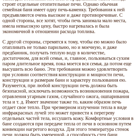
строят отдельные отопительные печи. Однако обычная
семейная баня имеет одну печь-каменку. Требования к ней
предъявляются очень высокие и даже противоречивые. С
одной стороны, все хотят, чтобы печь занимала мало места,
имела невысокую цену, быстро нагревалась и была
экономичной в отношении расхода топлива.
С другой стороны, стремятся к тому, чтобы ею можно было
отапливать не только парильню, но и моечную, и даже
предбанник, получать теплую воду в количестве,
достаточном, для всей семьи, и, главное, пользоваться сухим
паром длительное время, пока моется вся семья, да потом еще
высушить всю баню. Эти требования можно удовлетворить
при условии соответствия конструкции и мощности печи,
конструкции и размерам бани и характеру пользования ею.
Разумеется, при любой конструкции печь должна быть
безопасной, исключать возможность возникновения пожара,
отравления угарным газом, случайного ожога, ошпаривания
тела и т. д. Имеет значение также то, каким образом печь
отдает свое тепло. При чрезмерном излучении тепла в виде
инфракрасных лучей это может привести к перегреву
отдельных частей тела, иссушить кожу. Комфортные условия в
бане создаются при передаче тепла от печи в основном путем
конвекции нагретого воздуха. Для этого температура стенок
печи должна быть умеренной, а способность стен бани