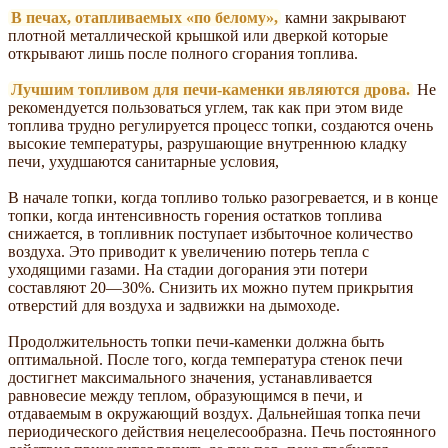
В печах, отапливаемых «по белому»,
камни закрывают
плотной металлической крышкой или дверкой которые
открывают лишь после полного сгорания топлива.
Лучшим топливом для печи-каменки являются дрова.
Не
рекомендуется пользоваться углем, так как при этом виде
топлива трудно регулируется процесс топки, создаются очень
высокие температуры, разрушающие внутреннюю кладку
печи, ухудшаются санитарные условия,
В начале топки, когда топливо только разогревается, и в конце
топки, когда интенсивность горения остатков топлива
снижается, в топливник поступает избыточное количество
воздуха. Это приводит к увеличению потерь тепла с
уходящими газами. На стадии догорания эти потери
составляют 20—30%. Снизить их можно путем прикрытия
отверстий для воздуха и задвижки на дымоходе.
Продолжительность топки печи-каменки должна быть
оптимальной. После того, когда температура стенок печи
достигнет максимального значения, устанавливается
равновесие между теплом, образующимся в печи, и
отдаваемым в окружающий воздух. Дальнейшая топка печи
периодического действия нецелесообразна. Печь постоянного