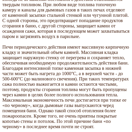
твердым топливом. При любом виде топлива топочную
камеру и каналы для дымовых газов в таких печах отделяют
от каменной засыпки стальной стенкой или чугунной плитой.
С одной стороны, это предотвращает попадание продуктов
сгорания в баню, с другой стороны, защищает камни от
осаждения сажи, которая в последующем может захватываться
паром и загрязнять воздух в парильне.
Печи периодического действия имеют массивную кирпичную
кладку и значительный объем камней. Массивная кладка
защищает наружную стенку от перегрева и сохраняет тепло,
обеспечивая необходимую продолжительность действия бани.
Благодаря интенсивной топке каменная засыпка в нижней
части может быть нагрета до 1000°С, а в верхней части - до
500-600°С (до малинового свечения). При таких температурах
сажа полностью выжигается и камни остаются чистыми,
поэтому, продукты сгорания топлива могут быть пропущены
через камни в целях более полного использования тепла.
Максимальная экономичность печи достигается при топке ее
«по черному», когда дымовые газы выпускаются черед
помещения бани. Однако такой способ отопления более
пожароопасен. Кроме того, не очень приятны покрытые
копотью стены и потолок. По этой причине бани «по
черному» в последнее время почти не строят.