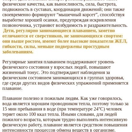
физические качества, как выносливость, сила, быстрота,
подвижность в суставах, координация движений; они также
своевременно формируют “мышечный корсет”, способствуя
выработке хорошей осанки, предупреждая искривления
позвоночника, устраняют возбудимость и раздражительность.
Дети, регулярно занимающиеся плаванием, заметно
отличаются от сверстников, не занимающихся спортом:
они выше ростом, имеют более высокие показатели ЖЕЛ,
гибкости, силы, меньше подвержены простудным
заболеваниям.
Регулярные занятия плаванием поддерживают уровень
физического состояния у взрослых людей, повышают
жизненный тонус. Это подтверждают наблюдения за
физическим состоянием занимающихся в группах здоровья,
где среди других видов физических упражнений применяется
плавание.
Плавание полезно и пожилым людям. Как уже говорилось,
вода является хорошим проводником тепла, поэтому только за
15 мин пребывания в воде (при температуре 24°С) человек
теряет около 100 ккал тепла. Иными словами, для людей
пожилого возраста, которым трудно выполнять интенсивную
физическую работу, плавание является средством повышения
интенсивности процессов обмена веществ в организме.